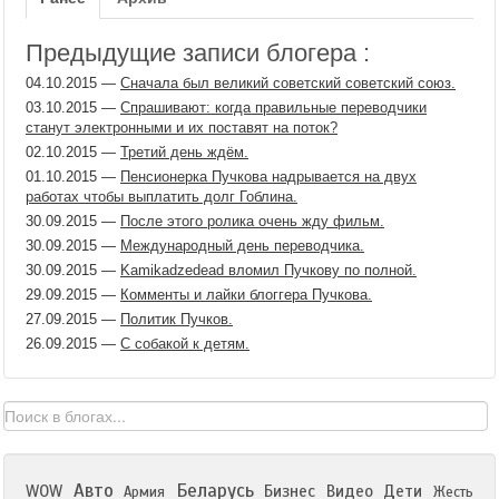
Предыдущие записи блогера :
04.10.2015
—
Сначала был великий советский советский союз.
03.10.2015
—
Спрашивают: когда правильные переводчики
станут электронными и их поставят на поток?
02.10.2015
—
Третий день ждём.
01.10.2015
—
Пенсионерка Пучкова надрывается на двух
работах чтобы выплатить долг Гоблина.
30.09.2015
—
После этого ролика очень жду фильм.
30.09.2015
—
Международный день переводчика.
30.09.2015
—
Kamikadzedead вломил Пучкову по полной.
29.09.2015
—
Комменты и лайки блоггера Пучкова.
27.09.2015
—
Политик Пучков.
26.09.2015
—
С собакой к детям.
Авто
Беларусь
WOW
Бизнес
Видео
Дети
Армия
Жесть