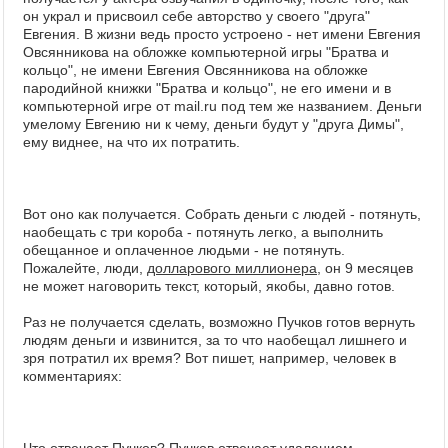
он украл и присвоил себе авторство у своего "друга"
Евгения. В жизни ведь просто устроено - нет имени Евгения
Овсянникова на обложке компьютерной игры "Братва и
кольцо", не имени Евгения Овсянникова на обложке
пародийной книжки "Братва и кольцо", не его имени и в
компьютерной игре от mail.ru под тем же названием. Деньги
умелому Евгению ни к чему, деньги будут у "друга Димы",
ему виднее, на что их потратить.
Вот оно как получается. Собрать деньги с людей - потянуть,
наобещать с три короба - потянуть легко, а выполнить
обещанное и оплаченное людьми - не потянуть.
Пожалейте, люди,
долларового миллионера
, он 9 месяцев
не может наговорить текст, который, якобы, давно готов.
Раз не получается сделать, возможно Пучков готов вернуть
людям деньги и извинится, за то что наобещал лишнего и
зря потратил их время? Вот пишет, например, человек в
комментариях:
Что отвечает Пучков? Пучков отвечает удалением