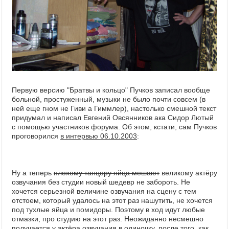
Первую версию "Братвы и кольцо" Пучков записал вообще
больной, простуженный, музыки не было почти совсем (в
ней еще гном не Гиви а Гиммлер), настолько смешной текст
придумал и написал Евгений Овсянников ака Сидор Лютый
с помощью участников форума. Об этом, кстати, сам Пучков
проговорился
в интервью 06.10.2003
:
Ну а теперь
плохому танцору яйца мешают
великому актёру
озвучания без студии новый шедевр не забороть. Не
хочется серьезной величине озвучания на сцену с тем
отстоем, который удалось на этот раз нашутить, не хочется
под тухлые яйца и помидоры. Поэтому в ход идут любые
отмазки, про студию на этот раз. Неожиданно несмешно
получается у актёра озвучания в одиночку, после того, как