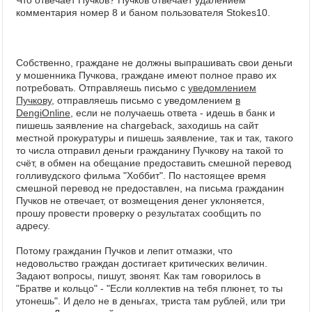
комментария номер 8 и баном пользователя Stokes10.
Собственно, граждане не должны выпрашивать свои деньги
у мошенника Пучкова, граждане имеют полное право их
потребовать. Отправляешь письмо с
уведомлением
Пучкову
, отправляешь письмо с уведомлением
в
DengiOnline
, если не получаешь ответа - идешь в банк и
пишешь заявление на chargeback, заходишь на сайт
местной прокуратуры и пишешь заявление, так и так, такого
то числа отправил деньги гражданину Пучкову на такой то
счёт, в обмен на обещание предоставить смешной перевод
голливудского фильма "Хоббит". По настоящее время
смешной перевод не предоставлен, на письма гражданин
Пучков не отвечает, от возмещения денег уклоняется,
прошу провести проверку о результатах сообщить по
адресу.
Потому гражданин Пучков и лепит отмазки, что
недовольство граждан достигает критических величин.
Задают вопросы, пишут, звонят. Как там говорилось в
"Братве и кольцо" - "Если коллектив на тебя плюнет, то ты
утонешь". И дело не в деньгах, триста там рублей, или три