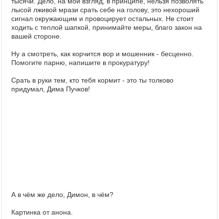
тысячи. Дело, на мой взгляд, в принципе, нельзя позволять
лысой лживой мрази срать себе на голову, это нехороший
сигнал окружающим и провоцирует остальных. Не стоит
ходить с теплой шапкой, принимайте меры, благо закон на
вашей стороне.
Ну а смотреть, как корчится вор и мошенник - бесценно.
Помогите парню, напишите в прокуратуру!
Срать в руки тем, кто тебя кормит - это ты толково
придумал, Дима Пучков!
А в чём же дело, Димон, в чём?
Картинка от анона.