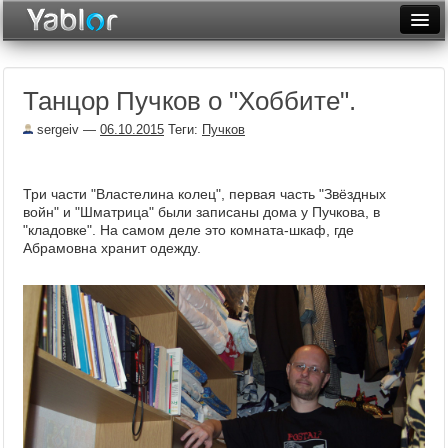
Разместить статью
Войти
Танцор Пучков о "Хоббите".
Неделя
sergeiv
—
06.10.2015
Теги:
Пучков
Месяц
Рейтинги
Три части "Властелина колец", первая часть "Звёздных
войн" и "Шматрица" были записаны дома у Пучкова, в
Архив
"кладовке". На самом деле это комната-шкаф, где
Абрамовна хранит одежду.
Фототоп
Видеотоп