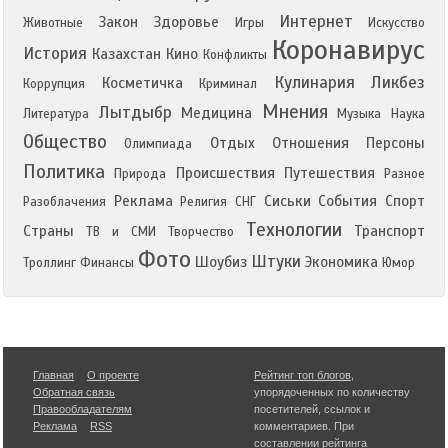
Интернет
Закон
Здоровье
Животные
Игры
Искусство
Коронавирус
История
Казахстан
Кино
Конфликты
Кулинария
Ликбез
Косметичка
Коррупция
Криминал
Мнения
Лытдыбр
Медицина
Литература
Музыка
Наука
Общество
Отдых
Отношения
Персоны
Олимпиада
Политика
Происшествия
Путешествия
Природа
Разное
Реклама
Сиськи
События
Спорт
Разоблачения
Религия
СНГ
Технологии
Страны
Транспорт
ТВ и СМИ
Творчество
Фото
Штуки
Шоубиз
Экономика
Троллинг
Финансы
Юмор
Главная
О проекте
Рейтинг топ блогов
,
Обратная связь
упорядоченных по количеству
Правообладателям
посетителей, ссылок и
Реклама
RSS
комментариев. При
составлении рейтинга