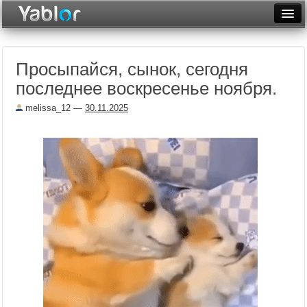
Разместить статью
Войти
Просыпайся, сынок, сегодня
Неделя
последнее воскресенье ноября.
Месяц
melissa_12
—
30.11.2025
Рейтинги
Архив
Фототоп
Видеотоп