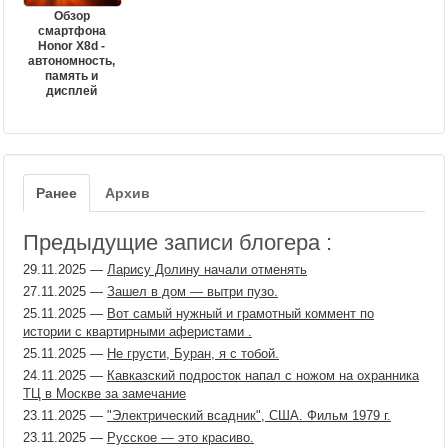
Обзор
смартфона
Honor X8d -
автономность,
память и
дисплей
Ранее
Архив
Предыдущие записи блогера :
29.11.2025
—
Ларису Долину начали отменять
27.11.2025
—
Зашел в дом — вытри пузо.
25.11.2025
—
Вот самый нужный и грамотный коммент по
истории с квартирными аферистами .
25.11.2025
—
Не грусти, Буран, я с тобой.
24.11.2025
—
Кавказский подросток напал с ножом на охранника
ТЦ в Москве за замечание
23.11.2025
—
"Электрический всадник", США. Фильм 1979 г.
23.11.2025
—
Русское — это красиво.