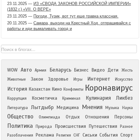
23.11.2025
—
ИЗ «СВОДА ЗАКОНОВ РОССИЙСКОЙ ИМПЕРИИ»
(1832 г.) «VII. О ВЕРЕ»
23.11.2025
—
Погоди, Тузик, вот тут еще травка классная.
20.11.2025
—
Самара, выходи на Крестный Ход. отпрашивайся с
работы и иди вымаливать город и
Авто
Беларусь
WOW
Бизнес
Видео
Дети
Армия
Жесть
Интернет
Закон
Здоровье
Животные
Игры
Искусство
Коронавирус
История
Казахстан
Кино
Конфликты
Кулинария
Ликбез
Косметичка
Коррупция
Криминал
Мнения
Лытдыбр
Медицина
Литература
Музыка
Наука
Общество
Отдых
Отношения
Персоны
Олимпиада
Политика
Происшествия
Путешествия
Природа
Разное
Реклама
Сиськи
События
Спорт
Разоблачения
Религия
СНГ