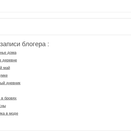
аписи блогера :
нье дома
в деревне
й май
умке
ый дневник
 в бровях
сны
ка в моде