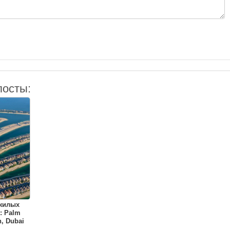
посты:
 жилых
: Palm
, Dubai