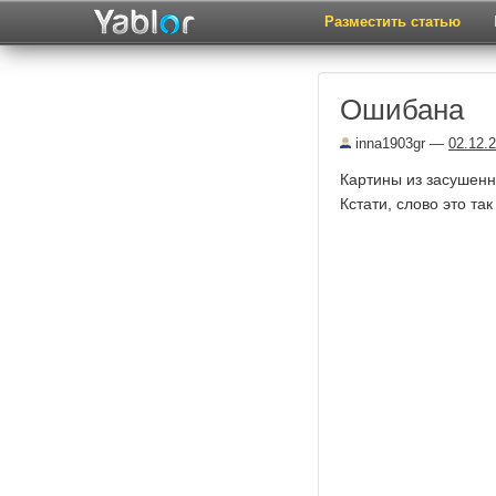
Разместить статью
Ошибана
inna1903gr
—
02.12.
Картины из засушенны
Кстати, слово это т