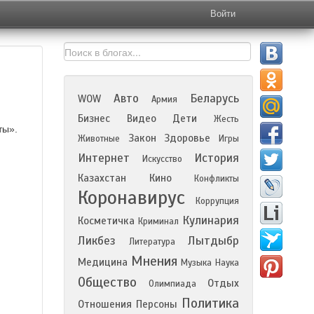
Войти
Авто
Беларусь
WOW
Армия
Бизнес
Видео
Дети
Жесть
ты».
Закон
Здоровье
Животные
Игры
Интернет
История
Искусство
Казахстан
Кино
Конфликты
Коронавирус
Коррупция
Кулинария
Косметичка
Криминал
Ликбез
Лытдыбр
Литература
Мнения
Медицина
Музыка
Наука
Общество
Отдых
Олимпиада
Политика
Отношения
Персоны