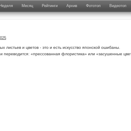
Неделя
Месяц
Рейтинги
Архив
Фототоп
Видеотоп
2025
х листьев и цветов - это и есть искусство японской ошибаны.
ак и переводится: «прессованная флористика» или «засушенные цве