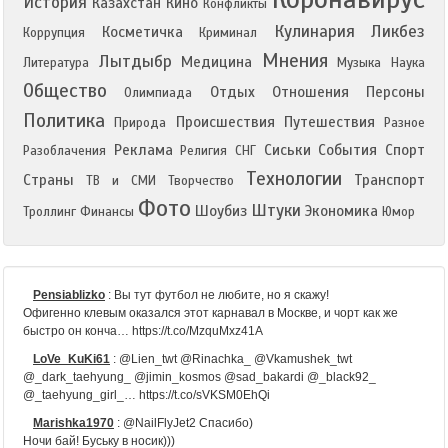
История
Казахстан
Кино
Конфликты
Кулинария
Ликбез
Косметичка
Коррупция
Криминал
Мнения
Лытдыбр
Медицина
Литература
Музыка
Наука
Общество
Отдых
Отношения
Персоны
Олимпиада
Политика
Происшествия
Путешествия
Природа
Разное
Реклама
Сиськи
События
Спорт
Разоблачения
Религия
СНГ
Технологии
Страны
Транспорт
ТВ и СМИ
Творчество
Фото
Штуки
Шоубиз
Экономика
Троллинг
Финансы
Юмор
Pensiablizko
:
Вы тут футбол не любите, но я скажу!
Офигенно клевым оказался этот карнавал в Москве, и чорт как же
быстро он конча… https://t.co/MzquMxz41A
LoVe_KuKi61
:
@Lien_twt @Rinachka_ @Vkamushek_twt
@_dark_taehyung_ @jimin_kosmos @sad_bakardi @_black92_
@_taehyung_girl_… https://t.co/sVKSM0EhQi
Marishka1970
:
@NailFlyJet2 Спасибо)
Ночи бай! Буську в носик)))