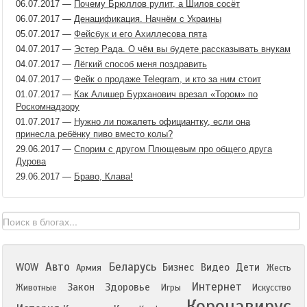
06.07.2017
—
Почему Брюллов рулит, а Шилов сосёт
06.07.2017
—
Денацификация. Начнём с Украины
05.07.2017
—
Фейсбук и его Ахиллесова пята
04.07.2017
—
Эстер Рада. О чём вы будете рассказывать внукам
04.07.2017
—
Лёгкий способ меня поздравить
04.07.2017
—
Фейк о продаже Telegram, и кто за ним стоит
01.07.2017
—
Как Алишер Бурханович врезал «Тором» по
Роскомнадзору
01.07.2017
—
Нужно ли пожалеть официантку, если она
принесла ребёнку пиво вместо колы?
29.06.2017
—
Спорим с другом Плющевым про общего друга
Дурова
29.06.2017
—
Браво, Клава!
Авто
Беларусь
WOW
Бизнес
Видео
Дети
Армия
Жесть
Интернет
Закон
Здоровье
Животные
Игры
Искусство
Коронавирус