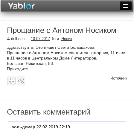
Разместить статью
Войти
Прощание с Антоном Носиком
Неделя
dolboeb
—
10.07.2017
Теги:
Носик
Месяц
Здравствуйте. Это пишет Света Большакова.
Прощание с Антоном Носиком состоится в вторник, 11 июля
Рейтинги
в 11 часов в Центральном Доме Литераторов.
Большая Никитская, 53.
Архив
Приходите.
Фототоп
Источник
Видеотоп
Оставить комментарий
вольдемар
22.02.2019 22:19