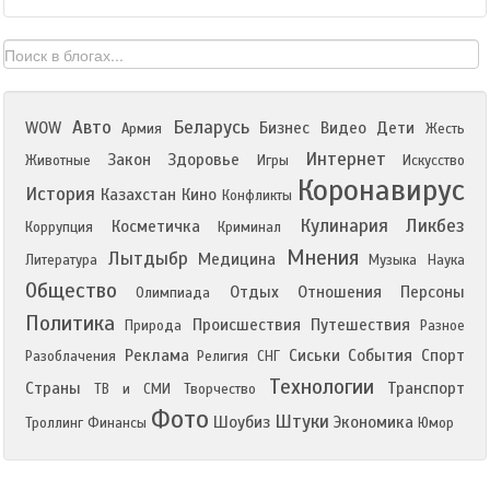
Авто
Беларусь
WOW
Бизнес
Видео
Дети
Армия
Жесть
Интернет
Закон
Здоровье
Животные
Игры
Искусство
Коронавирус
История
Казахстан
Кино
Конфликты
Кулинария
Ликбез
Косметичка
Коррупция
Криминал
Мнения
Лытдыбр
Медицина
Литература
Музыка
Наука
Общество
Отдых
Отношения
Персоны
Олимпиада
Политика
Происшествия
Путешествия
Природа
Разное
Реклама
Сиськи
События
Спорт
Разоблачения
Религия
СНГ
Технологии
Страны
Транспорт
ТВ и СМИ
Творчество
Фото
Штуки
Шоубиз
Экономика
Троллинг
Финансы
Юмор