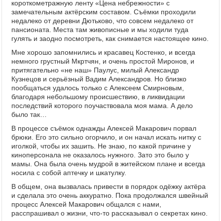
короткометражную ленту «Цена небрежности» с
замечательным актёрским составом. Съёмки проходили
недалеко от деревни Дютьково, что совсем недалеко от
пансионата. Места там живописные и мы ходили туда
гулять и заодно посмотреть, как снимается настоящее кино.
Мне хорошо запомнились и красавец Костенко, и всегда
немного грустный Мкртчян, и очень простой Миронов, и
притягательно «не наш» Паулус, милый Александр
Кузнецов и серьёзный Вадим Александров. Но близко
пообщаться удалось только с Алексеем Смирновым,
благодаря небольшому происшествию, в ликвидации
последствий которого поучаствовала моя мама. А дело
было так…
В процессе съёмок однажды Алексей Макарович порвал
брюки. Его это сильно огорчило, и он начал искать нитку с
иголкой, чтобы их зашить. Не знаю, по какой причине у
киноперсонала не оказалось нужного. Зато это было у
мамы. Она была очень мудрой в житейском плане и всегда
носила с собой аптечку и шкатулку.
В общем, она вызвалась привести в порядок одёжку актёра
и сделала это очень аккуратно. Пока продолжался швейный
процесс Алексей Макарович общался с нами,
расспрашивал о жизни, что-то рассказывал о секретах кино.