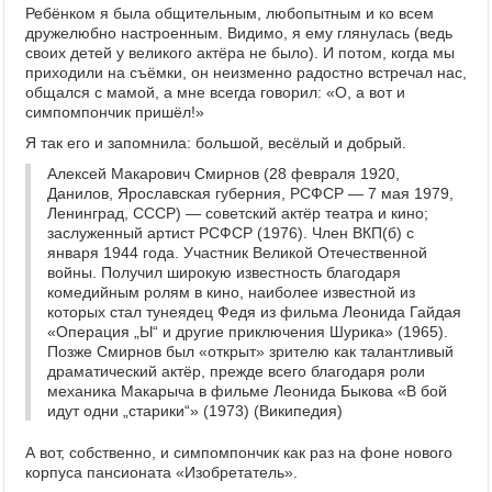
Ребёнком я была общительным, любопытным и ко всем
дружелюбно настроенным. Видимо, я ему глянулась (ведь
своих детей у великого актёра не было). И потом, когда мы
приходили на съёмки, он неизменно радостно встречал нас,
общался с мамой, а мне всегда говорил: «О, а вот и
симпомпончик пришёл!»
Я так его и запомнила: большой, весёлый и добрый.
Алексей Макарович Смирнов (28 февраля 1920,
Данилов, Ярославская губерния, РСФСР — 7 мая 1979,
Ленинград, СССР) — советский актёр театра и кино;
заслуженный артист РСФСР (1976). Член ВКП(б) с
января 1944 года. Участник Великой Отечественной
войны. Получил широкую известность благодаря
комедийным ролям в кино, наиболее известной из
которых стал тунеядец Федя из фильма Леонида Гайдая
«Операция „Ы“ и другие приключения Шурика» (1965).
Позже Смирнов был «открыт» зрителю как талантливый
драматический актёр, прежде всего благодаря роли
механика Макарыча в фильме Леонида Быкова «В бой
идут одни „старики“» (1973) (Википедия)
А вот, собственно, и симпомпончик как раз на фоне нового
корпуса пансионата «Изобретатель».