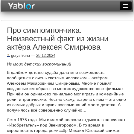
Разместить статью
Войти
Про симпомпончика.
Неделя
Неизвестный факт из жизни
Месяц
актёра Алексея Смирнова
Рейтинги
guryshkina
—
28.12.2024
Из моих детских воспоминаний
Архив
В далёком детстве судьба дала мне возможность
Фототоп
пообщаться с очень светлым человеком – актёром
Алексеем Макаровичем Смирновым. Многие помнят
созданные им образы во многих художественных фильмах.
Видеотоп
При чём он одинаково гениально мог играть и комедийные
роли, и трагические. Честно скажу, встреча с ним – это одно
из самых добрых и ярких воспоминаний моего детства. А
получилось всё совершенно случайно…
Лето 1975 года. Мы с мамой поехали отдыхать в пансионат
«Изобретатель» под Звенигородом. В то время в
окрестностях города режиссёр Михаил Юзовский снимал