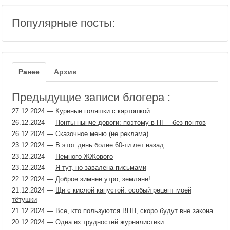
Популярные посты:
Ранее
Архив
Предыдущие записи блогера :
27.12.2024
—
Куриные голяшки с картошкой
26.12.2024
—
Понты нынче дороги: поэтому в НГ – без понтов
26.12.2024
—
Сказочное меню (не реклама)
23.12.2024
—
В этот день более 60-ти лет назад
23.12.2024
—
Немного ЖЖового
23.12.2024
—
Я тут, но завалена письмами
22.12.2024
—
Доброе зимнее утро, земляне!
21.12.2024
—
Щи с кислой капустой: особый рецепт моей
тётушки
21.12.2024
—
Все, кто пользуются ВПН, скоро будут вне закона
20.12.2024
—
Одна из трудностей журналистики