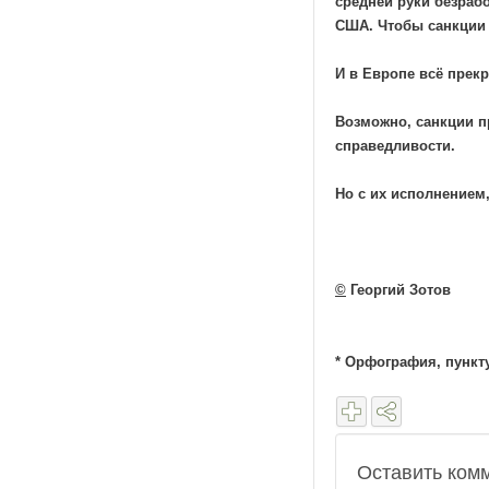
средней руки безрабо
США. Чтобы санкции 
И в Европе всё прек
Возможно, санкции п
справедливости.
Но с их исполнением
©
Георгий Зотов
* Орфография, пункт
Оставить ком