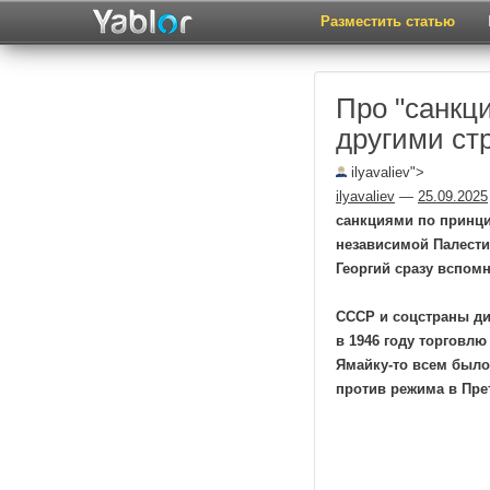
Разместить статью
Про "санкц
другими ст
ilyavaliev">
ilyavaliev
—
25.09.2025
санкциями по принци
независимой Палестин
Георгий сразу вспом
СССР и соцстраны ди
в 1946 году торговлю
Ямайку-то всем было
против режима в Прет