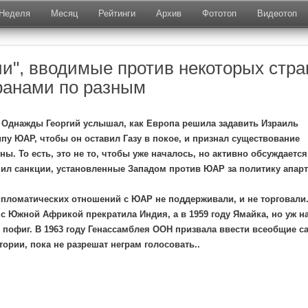
Неделя
Месяц
Рейтинги
Архив
Фототоп
Видеотоп
ии", вводимые против некоторых стра
ранами по разным
Однажды Георгий услышал, как Европа решила задавить Израиль
пу ЮАР, чтобы он оставил Газу в покое, и признал существование
ы. То есть, это не то, чтобы уже началось, но активно обсуждается
нил санкции, установленные Западом против ЮАР за политику апарт
пломатических отношений с ЮАР не поддерживали, и не торговали
 с Южной Африкой прекратила Индия, а в 1959 году Ямайка, но уж н
 пофиг. В 1963 году Генассамблея ООН призвала ввести всеобщие с
ории, пока не разрешат неграм голосовать..