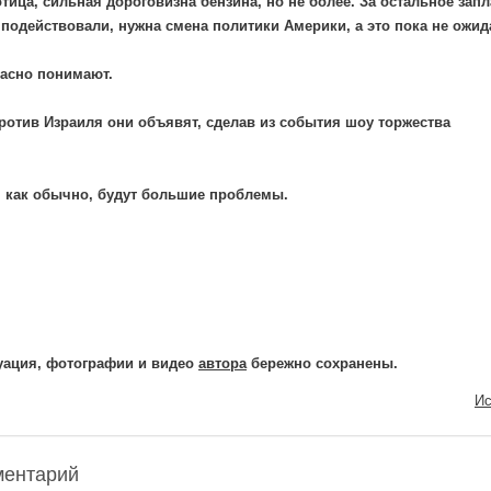
тица, сильная дороговизна бензина, но не более. За остальное запл
подействовали, нужна смена политики Америки, а это пока не ожид
расно понимают.
ротив Израиля они объявят, сделав из события шоу торжества
, как обычно, будут большие проблемы.
уация, фотографии и видео
автора
бережно сохранены.
Ис
ментарий