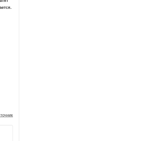
атят
ается.
точник