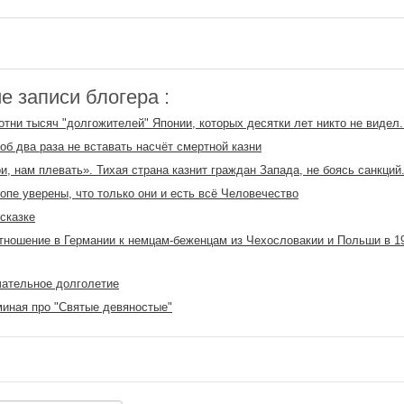
 записи блогера :
отни тысяч "долгожителей" Японии, которых десятки лет никто не видел.
тоб два раза не вставать насчёт смертной казни
и, нам плевать». Тихая страна казнит граждан Запада, не боясь санкций.
опе уверены, что только они и есть всё Человечество
 сказке
тношение в Германии к немцам-беженцам из Чехословакии и Польши в 1
ательное долголетие
иная про "Святые девяностые"