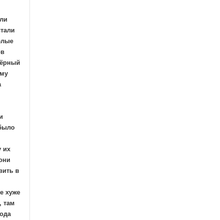
ели
стали
елые
ов
чёрный
ому
а
и
 было
 их
они
вить в
е хуже
, там
года