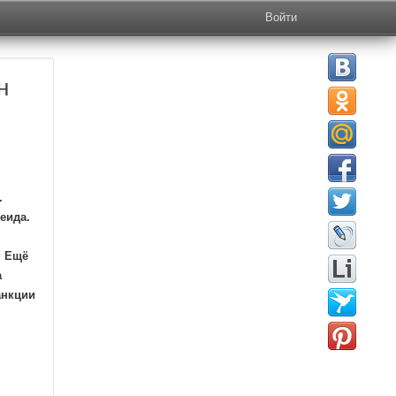
Войти
н
.
еида.
. Ещё
а
анкции