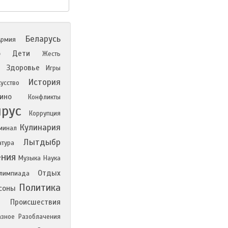
Беларусь
Армия
о
Дети
Жесть
н
Здоровье
Игры
История
усство
ино
Конфликты
ирус
Коррупция
Кулинария
минал
Лытдыбр
атура
ния
Музыка
Наука
Отдых
лимпиада
Политика
соны
Происшествия
азное
Разоблачения