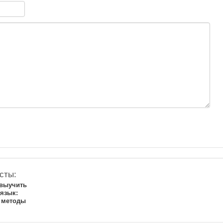
сты:
 выучить
 язык:
 методы