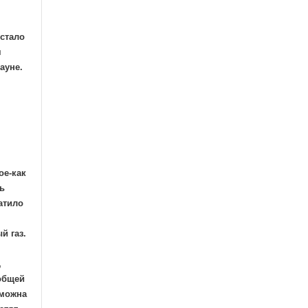
 стало
я
ауне.
ое-как
ь
атило
й газ.
,
еобщей
зможна