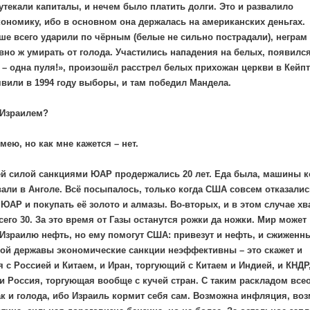
утекали капиталы, и нечем было платить долги. Это и развалило
номику, ибо в основном она держалась на американских деньгах.
ше всего ударили по чёрным (белые не сильно пострадали), неграм
авно ж умирать от голода. Участились нападения на белых, появилс
 – одна пуля!», произошёл расстрел белых прихожан церкви в Кейпт
явили в 1994 году выборы, и там победил Мандела.
 Израилем?
мею, но как мне кажется – нет.
ей силой санкциями ЮАР продержались 20 лет. Еда была, машины к
вали в Анголе. Всё посыпалось, только когда США совсем отказалис
ЮАР и покупать её золото и алмазы. Во-вторых, и в этом случае хв
всего 30. За это время от Газы останутся рожки да ножки. Мир может
Израилю нефть, но ему помогут США: привезут и нефть, и сжиженны
ой державы экономические санкции неэффективны – это скажет и
 с Россией и Китаем, и Иран, торгующий с Китаем и Индией, и КНДР
 и Россия, торгующая вообще с кучей стран. С таким раскладом вс
как и голода, ибо Израиль кормит себя сам. Возможна инфляция, во