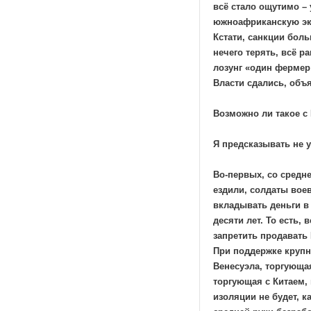
всё стало ощутимо – 
южноафриканскую эко
Кстати, санкции боль
нечего терять, всё р
лозунг «один фермер
Власти сдались, объ
Возможно ли такое с
Я предсказывать не у
Во-первых, со средн
ездили, солдаты вое
вкладывать деньги в 
десяти лет. То есть, 
запретить продавать 
При поддержке крупн
Венесуэла, торгующая
торгующая с Китаем,
изоляции не будет, 