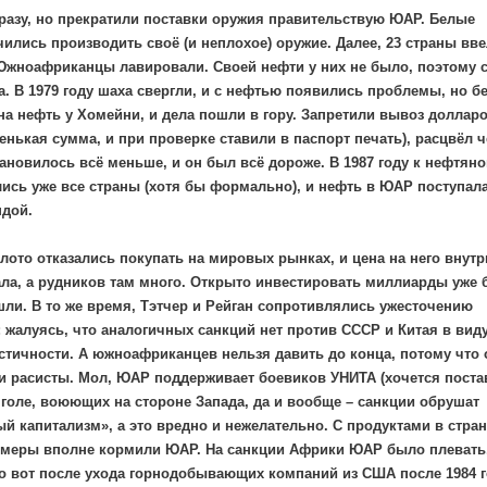
разу, но прекратили поставки оружия правительствую ЮАР. Белые
лись производить своё (и неплохое) оружие. Далее, 23 страны вв
Южноафриканцы лавировали. Своей нефти у них не было, поэтому 
а. В 1979 году шаха свергли, и с нефтью появились проблемы, но б
на нефть у Хомейни, и дела пошли в гору. Запретили вывоз доллар
енькая сумма, и при проверке ставили в паспорт печать), расцвёл 
ановилось всё меньше, и он был всё дороже. В 1987 году к нефтян
ись уже все страны (хотя бы формально), и нефть в ЮАР поступал
ндой.
ото отказались покупать на мировых рынках, и цена на него внутр
ала, а рудников там много. Открыто инвестировать миллиарды уже
шли. В то же время, Тэтчер и Рейган сопротивлялись ужесточению
 жалуясь, что аналогичных санкций нет против СССР и Китая в виду
тичности. А южноафриканцев нельзя давить до конца, потому что 
 и расисты. Мол, ЮАР поддерживает боевиков УНИТА (хочется поста
нголе, воюющих на стороне Запада, да и вообще – санкции обрушат
 капитализм», а это вредно и нежелательно. С продуктами в стран
рмеры вполне кормили ЮАР. На санкции Африки ЮАР было плевать
о вот после ухода горнодобывающих компаний из США после 1984 