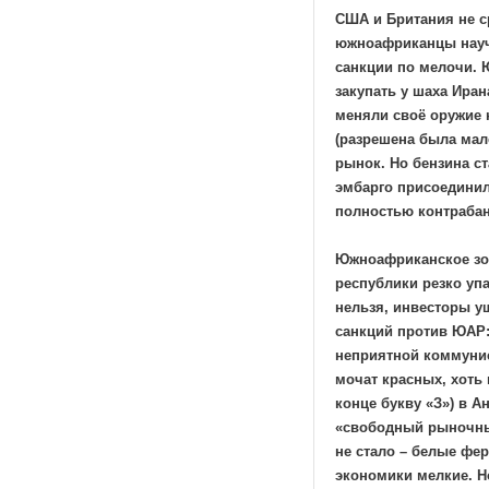
США и Британия не с
южноафриканцы научи
санкции по мелочи. 
закупать у шаха Иран
меняли своё оружие 
(разрешена была мал
рынок. Но бензина ст
эмбарго присоединил
полностью контраба
Южноафриканское зол
республики резко уп
нельзя, инвесторы у
санкций против ЮАР:
неприятной коммунис
мочат красных, хоть
конце букву «З») в А
«свободный рыночный
не стало – белые фе
экономики мелкие. Н