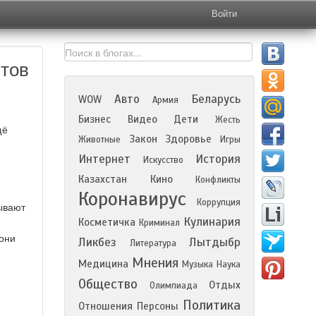
Войти
нтов
Авто
Беларусь
WOW
Армия
Бизнес
Видео
Дети
Жесть
щё
Закон
Здоровье
Животные
Игры
Интернет
История
Искусство
Казахстан
Кино
Конфликты
Коронавирус
Коррупция
зывают
Кулинария
Косметичка
Криминал
 они
Ликбез
Лытдыбр
Литература
Мнения
Медицина
Музыка
Наука
Общество
Отдых
Олимпиада
Политика
Отношения
Персоны