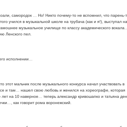
хоали, самородок … Но! Никто почему-то не вспомнил, что парень-
того учился в музыкальной школе на трубача (как и я!), выступал н
 тамошнее музыкальное училище по классу академического вокала…
рию Ленского пел.
 его исполнении…
то этот мальчик после музыкального конкурса начал участвовать в
се и там… нашел свою любовь и женился на хореографе, которая
е лет на 10 наверное… теперь александр кривошапко и татьяна де
ечки…, как говорит рома воронежский.