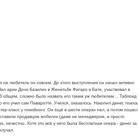
о не любитель он совсем. До этого выступления он начал активно
ел арии Дона Базилио в Женитьбе Фигаро в Бате, участвовал в
В общем, сложно было назвать его таким уж любителем… Таблоид
о его учил сам Паваротти. Учился, оказалось. Накопил денег, поеха
тер-класс у покойного. Он ещё в шести операх пел, а потом пошел
дставили продавцом мобилок (даже не менеджером, а просто
о, нечестно. Хотя это всё у него была бесплатная опера - денег за
олучал.