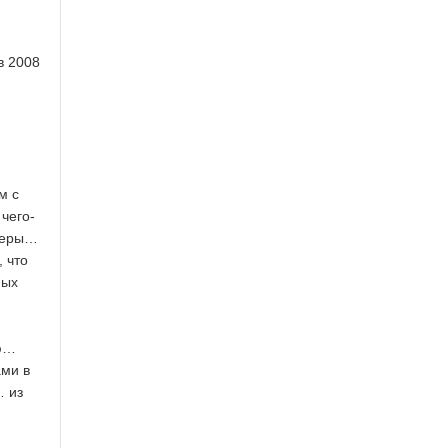
в 2008
м с
чего-
оперы…
 что
ных
ню…
ами в
… из