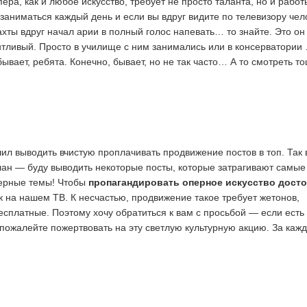
ера, как и любое искусство, требует не просто таланта, но и работ
заниматься каждый день и если вы вдруг видите по телевизору чел
хты вдруг начал арии в полный голос напевать… то знайте. Это он
нтливый. Просто в училище с ним занимались или в консерватории
ывает, ребята. Конечно, бывает, но не так часто… А то смотреть т
л выводить вчистую проплачивать продвижение постов в топ. Так 
ан — буду выводить некоторые посты, которые затрагивают самые
ерные темы! Чтобы
пропагандировать оперное искусство дост
как на нашем ТВ. К несчастью, продвижение такое требует жетонов,
есплатные. Поэтому хочу обратиться к вам с просьбой — если есть
пожалейте пожертвовать на эту светлую культурную акцию. За каж