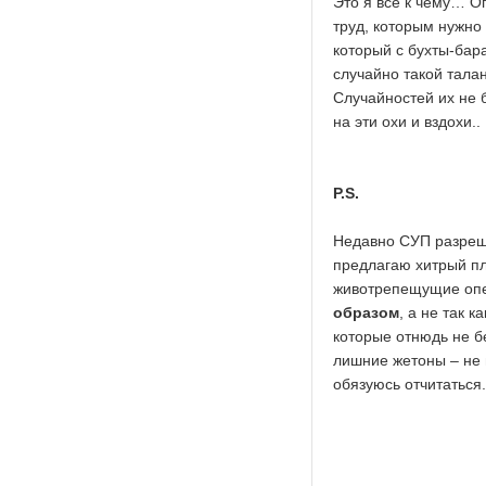
Это я всё к чему… Оп
труд, которым нужно 
который с бухты-бара
случайно такой тала
Случайностей их не б
на эти охи и вздохи..
P.S.
Недавно СУП разреши
предлагаю хитрый пл
животрепещущие оп
образом
, а не так 
которые отнюдь не б
лишние жетоны – не 
обязуюсь отчитаться.