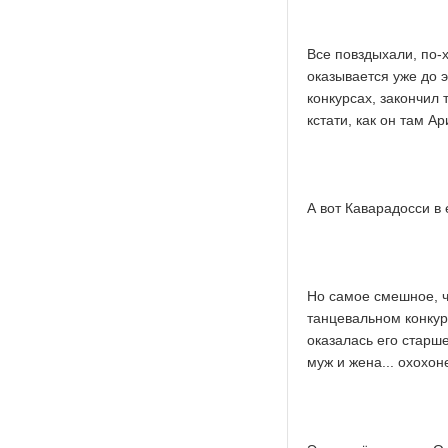
Все повздыхали, по-
оказывается уже до э
конкурсах, закончил
кстати, как он там А
А вот Каварадосси в
Но самое смешное, ч
танцевальном конкур
оказалась его старш
муж и жена... охохон