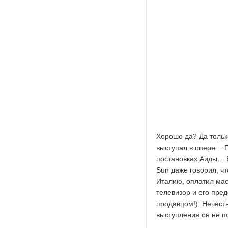
Хорошо да? Да тольк
выступал в опере… П
постановках Аиды… 
Sun даже говорил, чт
Италию, оплатил мас
телевизор и его пре
продавцом!). Нечестн
выступления он не п