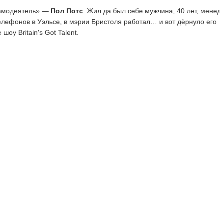
самодеятель» —
Пол Потс
. Жил да был себе мужчина, 40 лет, мене
лефонов в Уэльсе, в мэрии Бристоля работал… и вот дёрнуло его
шоу Britain's Got Talent.