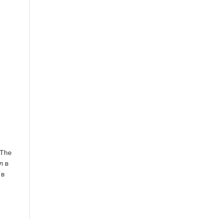
 The
л в
 в