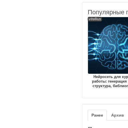
Популярные 
vitellius
Нейросеть для ку
работы: генерация 
структура, библио
Ранее
Архив