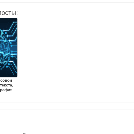
посты:
рсовой
текста,
графия