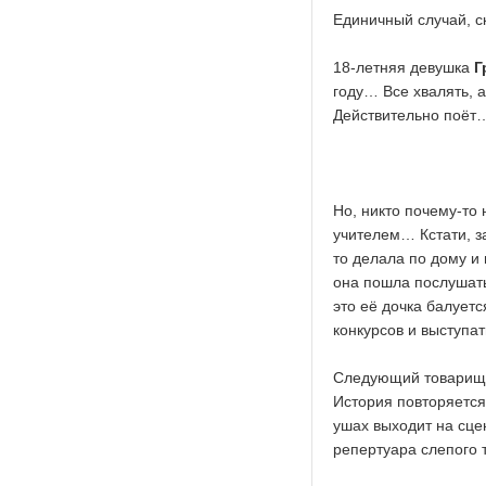
Единичный случай, с
18-летняя девушка
Г
году… Все хвалять, а
Действительно поёт…
Но, никто почему-то
учителем… Кстати, за
то делала по дому и
она пошла послушать
это её дочка балуетс
конкурсов и выступа
Следующий товарищ
История повторяется
ушах выходит на сце
репертуара слепого