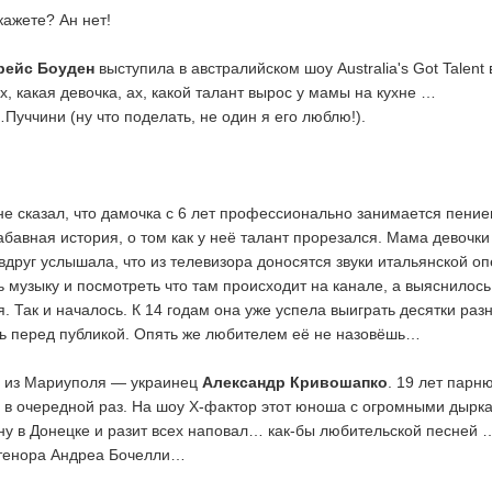
кажете? Ан нет!
рейс Боуден
выступила в австралийском шоу Australia's Got Talent 
х, какая девочка, ах, какой талант вырос у мамы на кухне …
Пуччини (ну что поделать, не один я его люблю!).
 не сказал, что дамочка с 6 лет профессионально занимается пение
бавная история, о том как у неё талант прорезался. Мама девочки 
 вдруг услышала, что из телевизора доносятся звуки итальянской 
 музыку и посмотреть что там происходит на канале, а выяснилось,
я. Так и началось. К 14 годам она уже успела выиграть десятки раз
ть перед публикой. Опять же любителем её не назовёшь…
 из Мариуполя — украинец
Александр Кривошапко
. 19 лет пар
 в очередной раз. На шоу Х-фактор этот юноша с огромными дырк
ну в Донецке и разит всех наповал… как-бы любительской песней 
 тенора Андреа Бочелли…