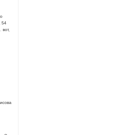
то
а 54
 вот,
нисова