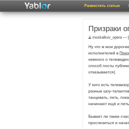
Разместить статью
Призраки о
moskalkov_opera
—
Ну что ж мои дорогие
исполнителей в
Приз
немного о телевиден
способ посты публик
отказывается).
У кого есть телевизо
разные шоу-талантов
танцевать, петь, пок
начинают ещё и пет
Бывает ли такие сча
прослезиться и нача