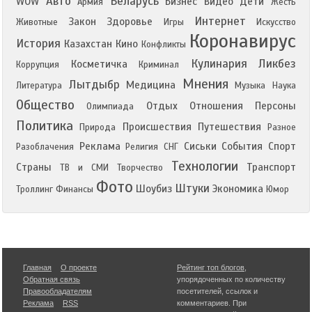
Авто
Беларусь
WOW
Бизнес
Видео
Дети
Армия
Жесть
Интернет
Закон
Здоровье
Животные
Игры
Искусство
Коронавирус
История
Казахстан
Кино
Конфликты
Кулинария
Ликбез
Косметичка
Коррупция
Криминал
Мнения
Лытдыбр
Медицина
Литература
Музыка
Наука
Общество
Отдых
Отношения
Персоны
Олимпиада
Политика
Происшествия
Путешествия
Природа
Разное
Реклама
Сиськи
События
Спорт
Разоблачения
Религия
СНГ
Технологии
Страны
Транспорт
ТВ и СМИ
Творчество
Фото
Штуки
Шоубиз
Экономика
Троллинг
Финансы
Юмор
Главная
О проекте
Рейтинг топ блогов
,
Обратная связь
упорядоченных по количеству
Правообладателям
посетителей, ссылок и
Реклама
RSS
комментариев. При