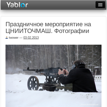
Разместить статью
Войти
Праздничное мероприятие на
Неделя
ЦНИИТОЧМАШ. Фотографии
Месяц
twower
—
03.02.2013
Рейтинги
Архив
Фототоп
Видеотоп