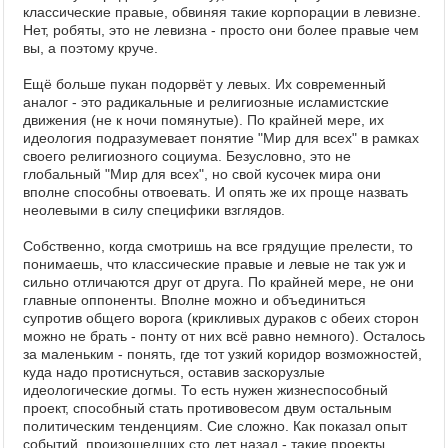
классические правые, обвиняя такие корпорации в левизне.
Нет, робяты, это не левизна - просто они более правые чем
вы, а поэтому круче.
Ещё больше пукан подорвёт у левых. Их современный
аналог - это радикальные и религиозные исламистские
движения (не к ночи помянутые). По крайней мере, их
идеология подразумевает понятие "Мир для всех" в рамках
своего религиозного социума. Безусловно, это не
глобальный "Мир для всех", но свой кусочек мира они
вполне способны отвоевать. И опять же их проще назвать
неолевыми в силу специфики взглядов.
Собственно, когда смотришь на все грядущие прелести, то
понимаешь, что классические правые и левые не так уж и
сильно отличаются друг от друга. По крайней мере, не они
главные оппоненты. Вполне можно и объединиться
супротив общего ворога (крикливых дураков с обеих сторон
можно не брать - понту от них всё равно немного). Осталось
за маленьким - понять, где тот узкий коридор возможностей,
куда надо протиснуться, оставив заскорузлые
идеологические догмы. То есть нужен жизнеспособный
проект, способный стать противовесом двум остальным
политическим тенденциям. Сие сложно. Как показал опыт
событий, произошедших сто лет назад - такие проекты