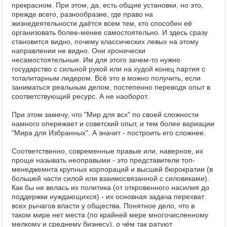
прекрасном. При этом, да, есть общие установки, но это,
прежде всего, разнообразие, где право на
жизнедеятельности даётся всем тем, кто способен её
организовать более-менее самостоятельно. И здесь сразу
становится видно, почему классических левых на этому
направлении не видно. Они хронически
несамостоятельные. Им для этого зачем-то нужно
государство с сильной рукой или на худой конец партия с
тоталитарным лидером. Всё это в можно получить, если
заниматься реальным делом, постепенно переводя опыт в
соответствующий ресурс. А не наоборот.
При этом замечу, что "Мир для всх" по своей сложности
намного опережает и советский опыт, и тем более вариации
"Мира для Избранных". А значит - построить его сложнее.
Соответственно, современные правые или, наверное, их
проще называть неоправыми - это представители топ-
менеджемнта крупных корпораций и высшей бюрократии (в
большей части силой или взаимосвязанной с силовиками).
Как бы не велась их политика (от откровенного насилия до
поддержки нуждающихся) - их основная задача перехват
всех рычагов власти у общества. Понятное дело, что в
таком мире нет места (по крайней мере многочисленному
мелкому и среднему бизнесу), о чём так ратуют