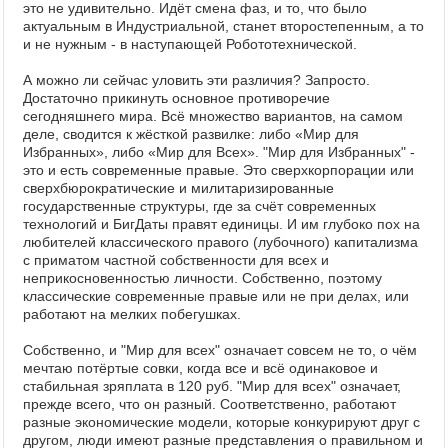
это не удивительно. Идёт смена фаз, и то, что было
актуальным в Индустриальной, станет второстепенным, а то
и не нужным - в наступающей Робототехнической.
А можно ли сейчас уловить эти различия? Запросто.
Достаточно прикинуть основное противоречие
сегодняшнего мира. Всё множество вариантов, на самом
деле, сводится к жёсткой развилке: либо «Мир для
Избранных», либо «Мир для Всех». "Мир для Избранных" -
это и есть современные правые. Это сверхкорпорации или
сверхбюрократические и милитаризированные
государственные структуры, где за счёт современных
технологий и БигДаты правят единицы. И им глубоко пох на
любителей классического правого (лубочного) капитализма
с приматом частной собственности для всех и
неприкосновенностью личности. Собственно, поэтому
классические современные правые или не при делах, или
работают на мелких побегушках.
Собственно, и "Мир для всех" означает совсем не то, о чём
мечтаю потёртые совки, когда все и всё одинаковое и
стабильная зряплата в 120 руб. "Мир для всех" означает,
прежде всего, что он разный. Соответственно, работают
разные экономические модели, которые конкурируют друг с
другом, люди имеют разные представления о правильном и