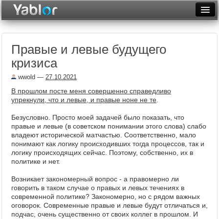
Разместить статью
Войти
Правые и левые будущего
Неделя
кризиса
Месяц
wwold
—
27.10.2021
Рейтинги
В прошлом посте меня совершенно справедливо
упрекнули, что и левые, и правые ноне не те
.
Архив
Безусловно. Просто моей задачей было показать, что
правые и левые (в советском понимании этого слова) слабо
Фототоп
владеют исторической матчастью. Соответственно, мало
понимают как логику происходивших тогда процессов, так и
Видеотоп
логику происходящих сейчас. Поэтому, собственно, их в
политике и нет.
Возникает закономерный вопрос - а правомерно ли
говорить в таком случае о правых и левых течениях в
современной политике? Закономерно, но с рядом важных
оговорок. Современные правые и левые будут отличаться и,
подчас, очень существенно от своих коллег в прошлом. И