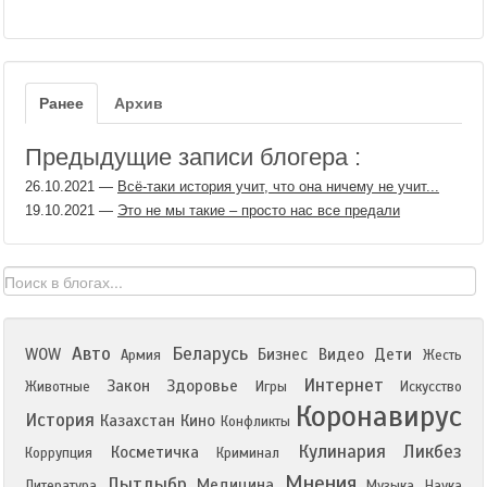
Ранее
Архив
Предыдущие записи блогера :
26.10.2021
—
Всё-таки история учит, что она ничему не учит...
19.10.2021
—
Это не мы такие – просто нас все предали
Авто
Беларусь
WOW
Бизнес
Видео
Дети
Армия
Жесть
Интернет
Закон
Здоровье
Животные
Игры
Искусство
Коронавирус
История
Казахстан
Кино
Конфликты
Кулинария
Ликбез
Косметичка
Коррупция
Криминал
Мнения
Лытдыбр
Медицина
Литература
Музыка
Наука