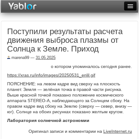
Разместить статью
Войти
Поступили результаты расчета
Неделя
движения выброса плазмы от
Месяц
Солнца к Земле. Приход
Рейтинги
marena99
—
31.05.2025
о котором упоминалось сегодня ранее.
Архив
https://xras.ru/info/images/20250531_enlil.gif
Фототоп
ПОЯСНЕНИЕ: на левом кадре вид сверху на плоскость
планет. Земля — зелёная точка в правой части рисунка.
Видеотоп
Выше красной точкой показано положение космического
аппарата STEREO-A, наблюдающего за Солнцем сбоку. На
правом кадре вид сбоку на Землю (сверху — север, внизу —
юг). Солнце на обоих рисунках показано желтым кругом.
Лаборатория солнечной астрономии
Оригинал записи и комментарии на
LiveInternet.ru