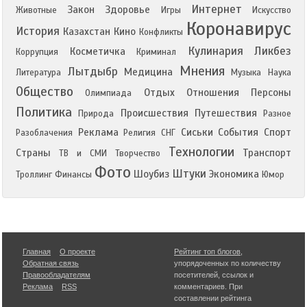
Интернет
Закон
Здоровье
Животные
Игры
Искусство
Коронавирус
История
Казахстан
Кино
Конфликты
Кулинария
Ликбез
Косметичка
Коррупция
Криминал
Мнения
Лытдыбр
Медицина
Литература
Музыка
Наука
Общество
Отдых
Отношения
Персоны
Олимпиада
Политика
Происшествия
Путешествия
Природа
Разное
Реклама
Сиськи
События
Спорт
Разоблачения
Религия
СНГ
Технологии
Страны
Транспорт
ТВ и СМИ
Творчество
Фото
Штуки
Шоубиз
Экономика
Троллинг
Финансы
Юмор
Главная
О проекте
Рейтинг топ блогов
,
Обратная связь
упорядоченных по количеству
Правообладателям
посетителей, ссылок и
Реклама
RSS
комментариев. При
составлении рейтинга