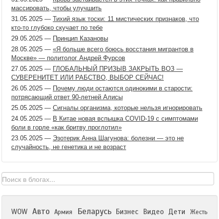
массировать, чтобы улучшить
31.05.2025
—
Тихий язык тоски: 11 мистических признаков, что
кто-то глубоко скучает по тебе
29.05.2025
—
Принцип Казановы
28.05.2025
—
«Я больше всего боюсь восстания мигрантов в
Москве» — политолог Андрей Фурсов
27.05.2025
—
ГЛОБАЛЬНЫЙ ПРИЗЫВ ЗАКРЫТЬ ВОЗ —
СУВЕРЕНИТЕТ ИЛИ РАБСТВО, ВЫБОР СЕЙЧАС!
26.05.2025
—
Почему люди остаются одинокими в старости:
потрясающий ответ 90-летней Алисы
25.05.2025
—
Сигналы организма, которые нельзя игнорировать
24.05.2025
—
В Китае новая вспышка COVID-19 с симптомами
боли в горле «как бритву проглотил»
23.05.2025
—
Эзотерик Анна Шагунова: болезни — это не
случайность, не генетика и не возраст
Авто
Беларусь
WOW
Бизнес
Видео
Дети
Армия
Жесть