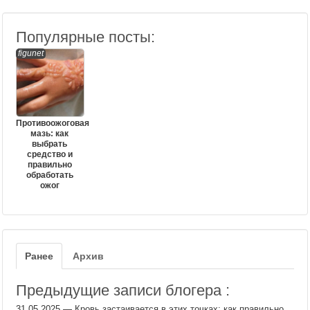
Популярные посты:
figunet
Противоожоговая
мазь: как
выбрать
средство и
правильно
обработать
ожог
Ранее
Архив
Предыдущие записи блогера :
31.05.2025
—
Кровь застаивается в этих точках: как правильно