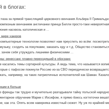
 в блогах:
лаза за прямой трансляцией церковного венчания Альбера II Гримальди
омпезным венчанием англичанки принца Билли просто-таки невероятная
ония насквозь католическая и ...
 мире хакеров
компьютерные технологии позволяют нам преуспеть во всём: посмотрет
музыку, сходить за покупками, заказать еду и т.д. Общество становитьс
 зачем себя утруждать лишними физическими ...
анш: ренессанс плавно переходящий в обосранс
е касались темы сортирной культуры. А ведь тема, что называется вопиё
торые с пафосом покинули Россию из-за СВО периодически возвращаетс
ать, например, на таких патриотичных исполнителей как Шаман. Казал
нции в Кельце
ие френды так трудно и мучительно разгадывали тайну польской народн
ментарное обручение Марии с Иосифом, я прямо боюсь когтеточки вешат
е, как эта. Опять всем наверняка известный сюжет. Ну уж по крайней ме