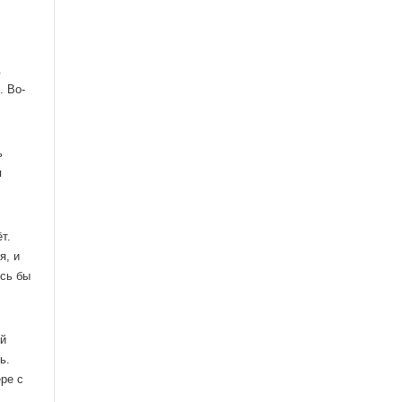
.
. Во-
ь
я
т.
я, и
ось бы
ой
ь.
ре с