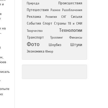
Происшествия
Природа
я и
Путешествия
Разное
Разоблачения
е
Реклама
Сиськи
Религия
СНГ
т
События
Спорт
Страны
ТВ и СМИ
е на
Технологии
Творчество
—
Транспорт
Троллинг
Финансы
Фото
Штуки
Шоубиз
й
Экономика
Юмор
н,
боев
писать
?
 опыте
но