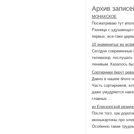
Архив записей
МОНАКСКОЕ
Посматриваю тут вполг
Разница с удушающе-п
первых, все-таки церем
10 знаменитых во всём
Сегодня современные 
телевизор, послушать 
ленивым. Казалось бы,
Сортирники берут рев
Давно в нашем блоге н
Часть сортирников, ко
даже умудряется наезж
главных ...
из Епископской резиде
После того, как дорог
иконыкартины про эле
Особенно такие трудны
...