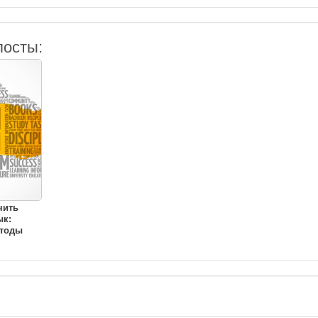
посты:
чить
ык:
тоды