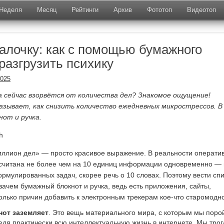
Неделя
Месяц
Рейтинги
Архив
Фототоп
Видеотоп
галочку: как с помощью бумажного
разгрузить психику
2025
а сейчас взорвётся от количества дел? Знакомое ощущение!
зывает, как снизить количество ежедневных микрострессов. В
от и ручка.
h
иллион дел» — просто красивое выражение. В реальности операти
считана не более чем на 10 единиц информации одновременно — 
ормулированных задач, скорее речь о 10 словах. Поэтому вести сп
зачем бумажный блокнот и ручка, ведь есть приложения, сайты,
олько причин добавить к электронным трекерам кое-что старомодн
от заземляет
. Это вещь материального мира, с которым мы поро
ведя практически всю интеллектуальную жизнь в интернете. Мы тро