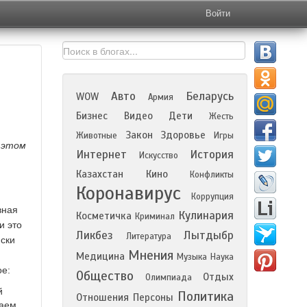
Войти
Авто
Беларусь
WOW
Армия
Бизнес
Видео
Дети
Жесть
Закон
Здоровье
Животные
Игры
 этом
Интернет
История
Искусство
Казахстан
Кино
Конфликты
Коронавирус
Коррупция
вная
Кулинария
Косметичка
Криминал
и это
Ликбез
Лытдыбр
Литература
иски
Мнения
Медицина
Музыка
Наука
ое:
Общество
Отдых
Олимпиада
й
Политика
Отношения
Персоны
гаем