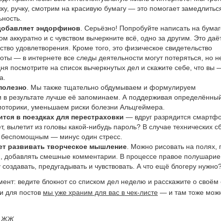
ку, ручку, смотрим на красивую бумагу — это помогает замедлитьс
ьность.
добавляет эндорфинов
. Серьёзно! Попробуйте написать на бумаг
том аккуратно и с чувством вычеркните всё, одно за другим. Это даё
ство удовлетворения. Кроме того, это физическое свидетельство
ты — в интернете все следы деятельности могут потеряться, но н
дня посмотрите на список вычеркнутых дел и скажите себе, что вы 
а.
полезно
. Мы также тщательно обдумываем и формулируем
в результате лучше её запоминаем. А поддерживая определённы
моторики, уменьшаем риски болезни Альцгеймера.
ится в поездках для перестраховки
— вдруг разрядится смартфо
т, вылетит из головы какой-нибудь пароль? В случае технических с
ь беспомощным — минус один стресс.
ет развивать творческое мышление
. Можно рисовать на полях, 
 добавлять смешные комментарии. В процессе правое полушарие
 создавать, предугадывать и чувствовать. А что ещё блогеру нужно
ент: ведите блокнот со списком дел неделю и расскажите о своём
еи для постов
мы уже храним для вас в чек-листе
— и там тоже мож
р ЖЖ