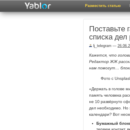
Разместить статью
Поставьте 
списка дел 
lj_telegram
—
26.06.
Кажется, что голов
Редактор ЖЖ расска
нам помогут… блокн
Фото с Unsplas
«Держать в голове м
память человека рас
не 10 развёрнуто сф
дел необходимо. Но 
календари? Вот неск
Бумажный блокн
теряем контакт, 