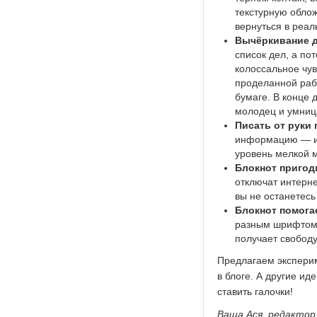
текстурную облож
вернуться в реал
Вычёркивание 
список дел, а по
колоссальное чув
проделанной рабо
бумаге. В конце 
молодец и умниц
Писать от руки 
информацию — и 
уровень мелкой 
Блокнот пригод
отключат интерне
вы не останетес
Блокнот помога
разным шрифтом,
получает свободу
Предлагаем эксперим
в блоге. А другие ид
ставить галочки!
Ваша Ася, редакто