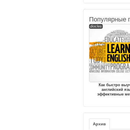
Популярные 
diocles
Как быстро выу
английский яз
эффективные ме
Архив