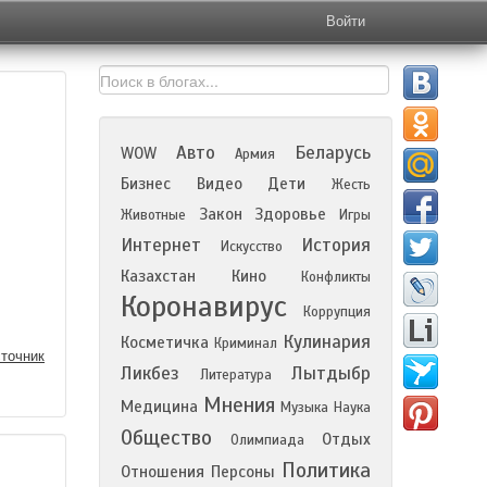
Войти
Авто
Беларусь
WOW
Армия
Бизнес
Видео
Дети
Жесть
Закон
Здоровье
Животные
Игры
Интернет
История
Искусство
Казахстан
Кино
Конфликты
Коронавирус
Коррупция
Кулинария
Косметичка
Криминал
точник
Ликбез
Лытдыбр
Литература
Мнения
Медицина
Музыка
Наука
Общество
Отдых
Олимпиада
Политика
Отношения
Персоны