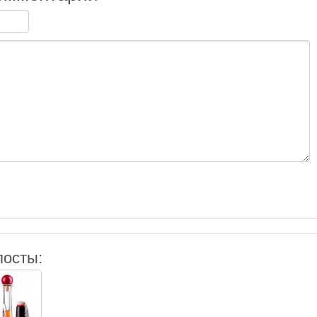
посты: