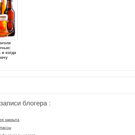
оголя
очью:
 и когда
рачу
аписи блогера :
ея закрыта
классы