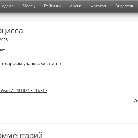
Неделя
Месяц
Рейтинги
Архив
Фототоп
Видеотоп
рцисса
2025
ет:
птекарском удалось ухватить ).
com/wall712319717_15717
Ис
омментарий