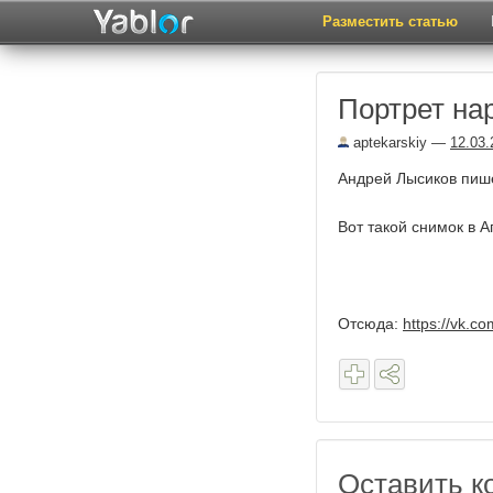
Разместить статью
Портрет на
aptekarskiy
—
12.03.
Андрей Лысиков пиш
Вот такой снимок в А
Отсюда:
https://vk.
Оставить к