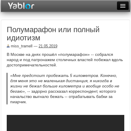
Разместить статью
Войти
Полумарафон или полный
Неделя
идиотизм
Месяц
miss_tramell
—
21.05.2019
Рейтинги
В Москве на днях прошёл «полумарафон» -- собрался
народ и под патронажем столичных властей побежал вдоль
Архив
достопримечательностей.
«Мне предстоит пробежать 5 километров. Конечно,
Фототоп
для меня это не маленькая дистанция, я никогда в
жизни не бежал больше километра и вообще особо не
Видеотоп
бегаю», --
задорно рассказал корреспондент, которого
начальство выгнало бежать -- отрабатывать бабки за
пиарчик.