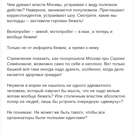
Чем думают власти Москвы, устраивая с виду полезное
действо? Наверное, занимаются популизмом. Приглашают
корреспондентов, устраивают шоу. Смотрите, какие мы
молодцы -- заставили горожан бежать!
Велопробег -- зимой, мотопробег -- в мае, а теперь и
вообще бежим!
Только не от инфаркта бежим, а прямо к нему.
Стремление показать,
как похорошела Москва при Сергее
Семёновиче
, возможно само по себе и неплохо. Вот только
башкой всё-таки иногда надо думать, особенно, когда дело
касается здоровья граждан!
Неужели в мэрии не нашлось ни одного адекватного
человека, который озвучил бы мысль, что не надо вялым
жопам вообще бежать? Или столичным властям абсолютно
похер на людей, лишь бы устроить очередную «движуху»?
Не понимаю. Не может же быть такого, чтобы все
организаторы были полными идиотами?