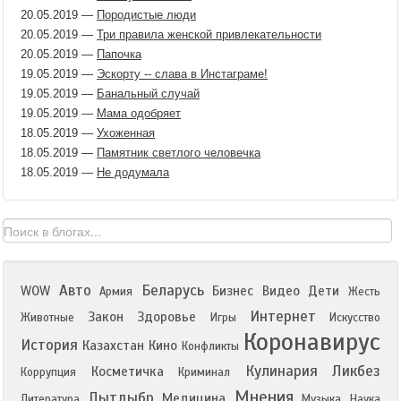
20.05.2019
—
Породистые люди
20.05.2019
—
Три правила женской привлекательности
20.05.2019
—
Папочка
19.05.2019
—
Эскорту -- слава в Инстаграме!
19.05.2019
—
Банальный случай
19.05.2019
—
Мама одобряет
18.05.2019
—
Ухоженная
18.05.2019
—
Памятник светлого человечка
18.05.2019
—
Не додумала
Авто
Беларусь
WOW
Бизнес
Видео
Дети
Армия
Жесть
Интернет
Закон
Здоровье
Животные
Игры
Искусство
Коронавирус
История
Казахстан
Кино
Конфликты
Кулинария
Ликбез
Косметичка
Коррупция
Криминал
Мнения
Лытдыбр
Медицина
Литература
Музыка
Наука