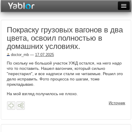
Разместить статью
Войти
Покраску грузовых вагонов в два
Неделя
цвета, освоил полностью в
Месяц
домашних условиях.
Рейтинги
doctor_mb
—
17.07.2025
По скольку не большой участок УЖД остался, на него надо
Архив
что то поставить. Нашел вагончик, который сильно
"перестарил", и все надписи стали не читаемые. Решил это
Фототоп
дело исправить. Фото процесса по шагам, тоже
прикладываю.
Видеотоп
На мой взгляд получилось не плохо.
Источник