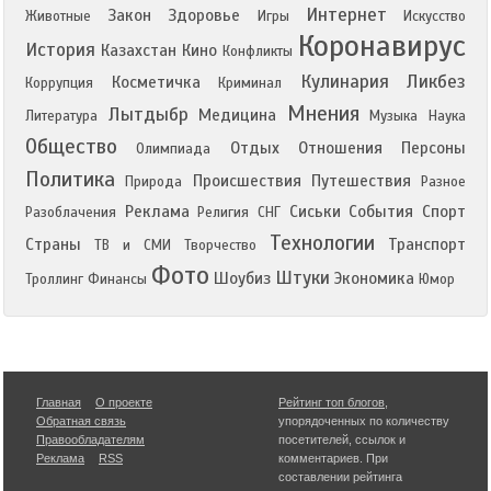
Интернет
Закон
Здоровье
Животные
Игры
Искусство
Коронавирус
История
Казахстан
Кино
Конфликты
Кулинария
Ликбез
Косметичка
Коррупция
Криминал
Мнения
Лытдыбр
Медицина
Литература
Музыка
Наука
Общество
Отдых
Отношения
Персоны
Олимпиада
Политика
Происшествия
Путешествия
Природа
Разное
Реклама
Сиськи
События
Спорт
Разоблачения
Религия
СНГ
Технологии
Страны
Транспорт
ТВ и СМИ
Творчество
Фото
Штуки
Шоубиз
Экономика
Троллинг
Финансы
Юмор
Главная
О проекте
Рейтинг топ блогов
,
Обратная связь
упорядоченных по количеству
Правообладателям
посетителей, ссылок и
Реклама
RSS
комментариев. При
составлении рейтинга