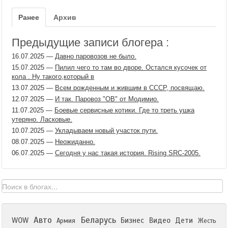
Ранее
Архив
Предыдущие записи блогера :
16.07.2025
—
Давно паровозов не было.
15.07.2025
—
Пилил чего то там во дворе. Остался кусочек от
кола . Ну такого,который в
13.07.2025
—
Всем рожденным и жившим в СССР, посвящаю.
12.07.2025
—
И так. Паровоз "ОВ" от Модимио.
11.07.2025
—
Боевые сервисные котики. Где то треть ушка
утеряно. Ласковые.
10.07.2025
—
Укладываем новый участок пути.
08.07.2025
—
Неожиданно.
06.07.2025
—
Сегодня у нас такая история. Rising SRC-2005.
Авто
Беларусь
WOW
Бизнес
Видео
Дети
Армия
Жесть