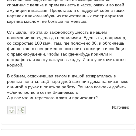
спрыгнул с велика и прям как есть в каске, очках и во всей
амуниции в магазин. Представили с подругой себя в таких
нарядах в каком-нибудь из отечественных супермаркетов…
картина маслом, не больше не меньше.
Слышала, что эта их законопослушность в нашем
понимании доведена до неприличия. Едешь ты, например,
со скоростью 100 км/ч. там, где положено 80, и обгоняешь
финна, так тот непременно позвонит в полицию и сообщит
о правонарушении, чтобы вас где-нибудь приняли и
оштрафовали за эту наглую выходку. И это у них считается
нормой.
В общем, отдохнувшая телом и душой возвратилась в
родные пенаты. Ещё пара дней валяния дома на диванчике
с книгой в руках и опять за работу. Решила всё-таки добить
«Одиночество в сети» Вишневского.
А у вас что интересного в жизни происходит?
Источник