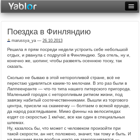
Разместить статью
Войти
Поездка в Финляндию
Неделя
marussya_ya
—
26.10.2013
Месяц
Решила я прям посреди недели устроить себе небольшой
отдых, и рванула с подругой в Финляндию. Spa отель, ну и,
Рейтинги
конечно же, шопинг, чтобы развеять осеннюю тоску, так
сказать.
Архив
Сколько не бываю в этой неторопливой стране, всё не
Фототоп
перестаю удивляться каким-то мелочам. В это раз были в
Лаппеенранте ― что-то типа нашего питерского пригорода.
Видеотоп
Маленький городок с неторопливым ритмом жизни, под
завязку набитый соотечественниками. Вышли из торгового
центра, присели на скамеечку ― болтаем о всякой ерунде,
да народ разглядываем. Мимо финны на велосипедах
ездят со скоростью 1 км/час, все как один в специальных
шлемах.
Ну, казалось бы, что может с человеком произойти при
такой скорости, ан нет, положено, значит, так тому и быть. И
на внешнем виде вообще никто не заморачивается ―