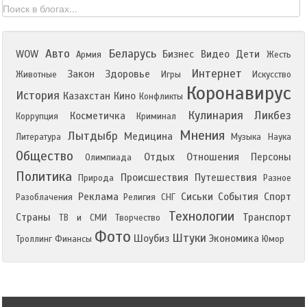
Авто
Беларусь
WOW
Бизнес
Видео
Дети
Армия
Жесть
Интернет
Закон
Здоровье
Животные
Игры
Искусство
Коронавирус
История
Казахстан
Кино
Конфликты
Кулинария
Ликбез
Косметичка
Коррупция
Криминал
Мнения
Лытдыбр
Медицина
Литература
Музыка
Наука
Общество
Отдых
Отношения
Персоны
Олимпиада
Политика
Происшествия
Путешествия
Природа
Разное
Реклама
Сиськи
События
Спорт
Разоблачения
Религия
СНГ
Технологии
Страны
Транспорт
ТВ и СМИ
Творчество
Фото
Штуки
Шоубиз
Экономика
Троллинг
Финансы
Юмор