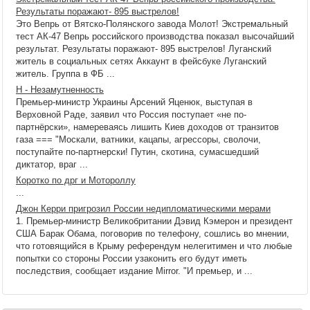
Результаты поражают- 895 выстрелов!
Это Вепрь от Вятско-Полянского завода Молот! Экстремальный
тест АК-47 Вепрь российского производства показал высочайший
результат. Результаты поражают- 895 выстрелов! Луганский
житель в социальных сетях Аккаунт в фейсбуке Луганский
житель. Группа в ФБ ...
Н - Незамутненность
Премьер-министр Украины Арсений Яценюк, выступая в
Верховной Раде, заявил что Россия поступает «не по-
партнёрски», намереваясь лишить Киев доходов от транзитов
газа === "Москали, ватники, кацапы, агрессоры, сволочи,
поступайте по-партнерски! Путин, скотина, сумасшедший
диктатор, враг ...
Коротко по дрг и Мотороллу
...
Джон Керри пригрозил России недипломатическими мерами
1. Премьер-министр Великобритании Дэвид Кэмерон и президент
США Барак Обама, поговорив по телефону, сошлись во мнении,
что готовящийся в Крыму референдум нелегитимен и что любые
попытки со стороны России узаконить его будут иметь
последствия, сообщает издание Mirror. "И премьер, и ...