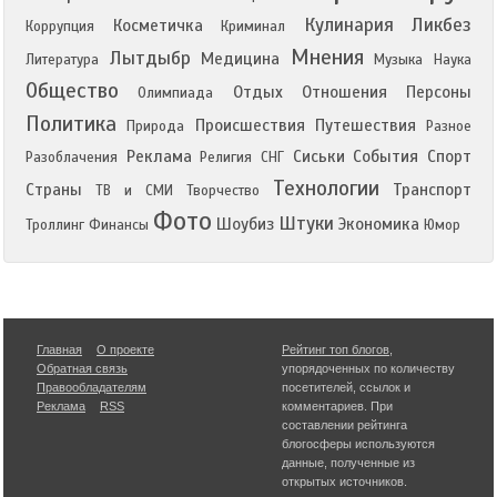
Кулинария
Ликбез
Косметичка
Коррупция
Криминал
Мнения
Лытдыбр
Медицина
Литература
Музыка
Наука
Общество
Отдых
Отношения
Персоны
Олимпиада
Политика
Происшествия
Путешествия
Природа
Разное
Реклама
Сиськи
События
Спорт
Разоблачения
Религия
СНГ
Технологии
Страны
Транспорт
ТВ и СМИ
Творчество
Фото
Штуки
Шоубиз
Экономика
Троллинг
Финансы
Юмор
Главная
О проекте
Рейтинг топ блогов
,
Обратная связь
упорядоченных по количеству
Правообладателям
посетителей, ссылок и
Реклама
RSS
комментариев. При
составлении рейтинга
блогосферы используются
данные, полученные из
открытых источников.