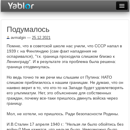
Разместить статью
Войти
Подумалось
Неделя
avmalgin
—
25.12.2021
Месяц
Помню, что в советской школе нас учили, что СССР напал в
1939 г. на Финляндию (сам факт нападения не
Рейтинги
оспаривался), "т.к. граница проходила слишком близко к
Ленинграду". И в результате эта проблема была решена:
Архив
граница отодвинулась.
Фототоп
Но ведь точно те же речи мы слышим от Путина: НАТО
слишком приблизилось к нашим границам. Не думаю, что он
Видеотоп
наивно верит в то, что кто-то на Западе будет удовлетворять
его ультиматум. Нет, это объяснение для собственных
граждан, почему все-таки пришлось двинуть войска через
границу.
Мол, не хотели, но пришлось. Ради безопасности Родины.
И.В.Сталин 17 апреля 1940 г.: "Нельзя ли было обойтись без
войны? Мне кажется, что нельзя было. Невозможно было