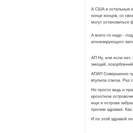
А США и остальные к
конце концов, со св
могут остановиться 
А всего-то надо - п
агонизирующего запа
АП Ну, или если нет,
эмоций, оскорблений
АПАП Совершенно чуд
втупила слегка. Раз т
Но просто ведь и пра
крохотном островочке
еще и острова забра
прочим здравая. Как, 
И по этой здравой ло