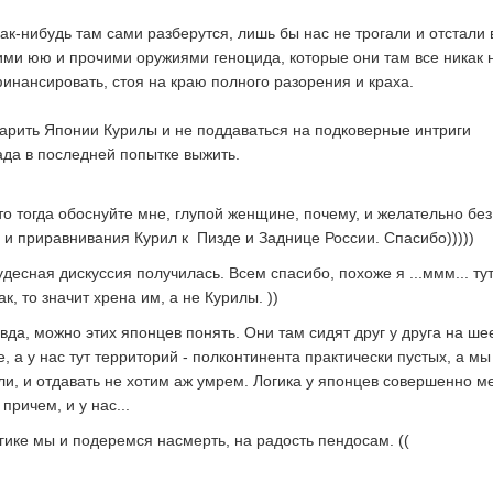
ак-нибудь там сами разберутся, лишь бы нас не трогали и отстали 
оими юю и прочими оружиями геноцида, которые они там все никак 
финансировать, стоя на краю полного разорения и краха.
одарить Японии Курилы и не поддаваться на подковерные интриги
да в последней попытке выжить.
 то тогда обоснуйте мне, глупой женщине, почему, и желательно без
 и приравнивания Курил к Пизде и Заднице России. Спасибо)))))
есная дискуссия получилась. Всем спасибо, похоже я ...ммм... ту
ак, то значит хрена им, а не Курилы. ))
вда, можно этих японцев понять. Они там сидят друг у друга на ше
, а у нас тут территорий - полконтинента практически пустых, а мы
ли, и отдавать не хотим аж умрем. Логика у японцев совершенно м
причем, и у нас...
гике мы и подеремся насмерть, на радость пендосам. ((