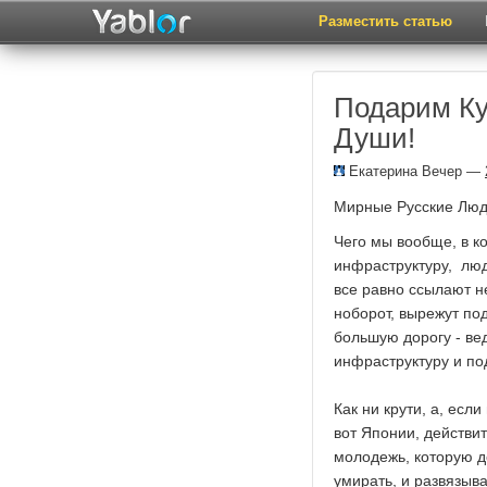
Разместить статью
Подарим Ку
Души!
Екатерина Вечер
—
Мирные Русские Люд
Чего мы вообще, в к
инфраструктуру, люд
все равно ссылают не
ноборот, вырежут по
большую дорогу - ве
инфраструктуру и по
Как ни крути, а, есл
вот Японии, действи
молодежь, которую де
умирать, и развязыва