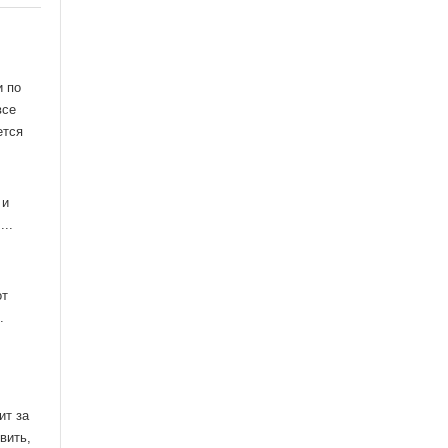
и по
все
ется
 и
..
от
.
ит за
вить,