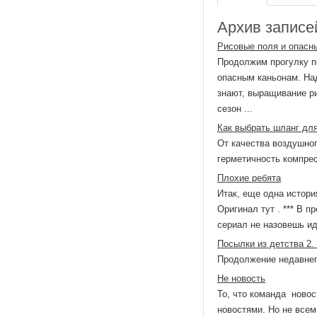
Архив записей
Рисовые поля и опасн
Продолжим прогулку по
опасным каньонам. Над
знают, выращивание ри
сезон ...
Как выбрать шланг дл
От качества воздушно
герметичность компрес
Плохие ребята
Итак, еще одна истори
Оригинал тут . *** В 
сериал не назовешь ид
Посылки из детства 2.
Продолжение недавнего
Не новость
То, что команда новос
новостями. Но не всем