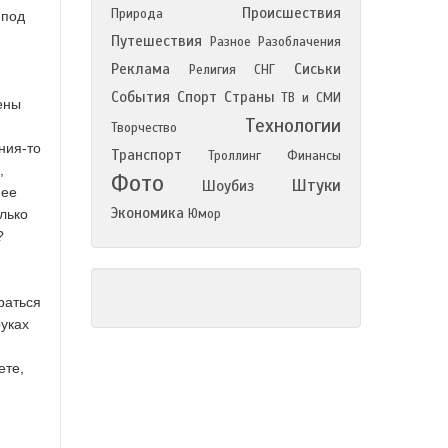
Происшествия
Природа
 под
Путешествия
Разное
Разоблачения
Реклама
Сиськи
Религия
СНГ
События
Спорт
Страны
ТВ и СМИ
ены
Технологии
Творчество
ния-то
Транспорт
Троллинг
Финансы
,
Фото
Штуки
Шоубиз
 ее
Экономика
олько
Юмор
?
раться
руках
ете,