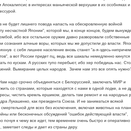
и Апокалипсис в интересах маньяческой верхушки в их особняках и
ессурой.
в не будет лишнего повода напасть на обескровленную войной
иту несчастной Японии", которой мы, в конце концов, будем вынужд
омбой, ибо все остальное оружие давно разворовали собственные
ри сознания алчные воры, которых мы же допустили до власти. Япо
тряхнув с себя лишнее население вновь станет "а-я-здесь-нипричем
ов", а вот России придет пц, ведь все шакалы немедленно кинутся
ать по кускам. А русских тупо перебьют, ибо хер победишь нас. Ст
ушений. Вымирание целых народов. Зачем нам это все опять нужно
Нам надо срочно объединяться с Белоруссией, заключать МИР и
жить со странами, которые находятся с нами в одной лодке, а не д
ересы, чистить кремль ершиком, делать там ремонт и на народных 
ндра Лукашенко, как президента Союза. И не заниматься всякой
и смертельной для всех без исключения, включая животных на план
войны или бесконечных обсуждений "ошибок действующей власти",
но почуя к чему все идет, тем временем очень быстро и оперативно
 заметает следы и дает из страны деру.