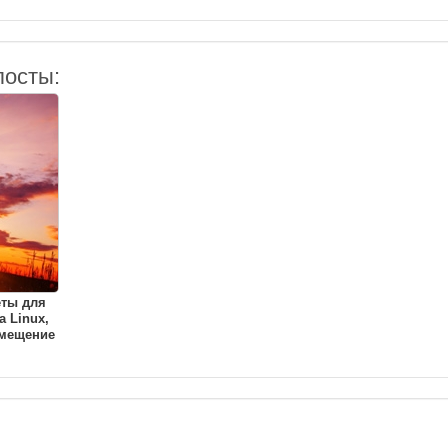
посты:
еты для
a Linux,
амещение