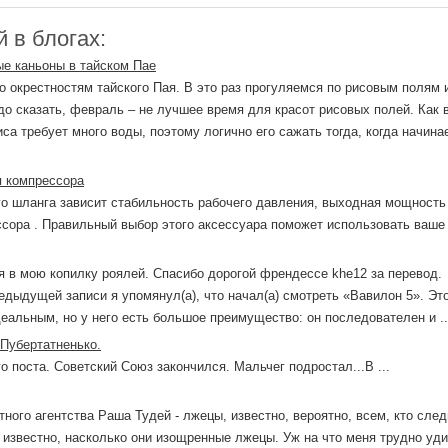
 в блогах:
ые каньоны в тайском Пае
 окрестностям тайского Пая. В это раз прогуляемся по рисовым полям 
о сказать, февраль – не лучшее время для красот рисовых полей. Как 
са требует много воды, поэтому логично его сажать тогда, когда начина
я компрессора
го шланга зависит стабильность рабочего давления, выходная мощность
сора . Правильный выбор этого аксессуара поможет использовать ваше .
я в мою копилку роялей. Спасибо дорогой френдессе khe12 за перевод.
предыдущей записи я упомянул(а), что начал(а) смотреть «Вавилон 5». Эт
еальным, но у него есть большое преимущество: он последователен и ..
 Пубертатненько.
 поста. Советский Союз закончился. Мальчег подростал...В ...
тного агентства Раша Тудей - лжецы, известно, вероятно, всем, кто след
 известно, насколько они изощренные лжецы. Уж на что меня трудно уди