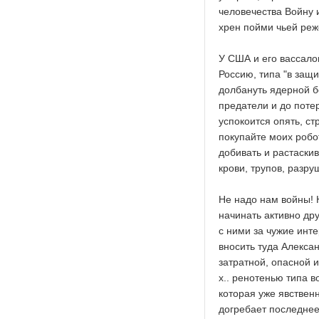
человечества Войну 
хрен пойми чьей реж
У США и его вассало
Россию, типа "в защ
долбануть ядерной б
предатели и до поте
успокоится опять, с
покупайте моих робот
добивать и растаскив
крови, трупов, разр
Не надо нам войны! 
начинать активно дру
с ними за чужие инт
вносить туда Алекса
затратной, опасной 
х.. ренотенью типа 
которая уже явствен
догребает последнее,