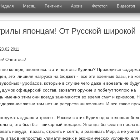
Неделя
Месяц
Рейтинги
Архив
Фототоп
Видеотоп
рилы японцам! От Русской широкой
23.02.2011
и! Очнитесь!
онце концов, вцепились в эти чертовы Курилы? Приходится содержа
ей, это лишняя нагрузка на бюджет - все эти военные базы, на ко
удобных чуробасов, которые в случае чего даже и воевать не будут
д шумок офицерский состав, захватят оружие и побегут толпою на
дь именно этим они всегда занимаются во время смут и кризисов. Н
ддержание жизни там нет ни ресурсов ни желания. И все такое про
и подумать здраво и трезво - России с этих Курил одна головная боль
тельно, это был бы - шикарный подарок. Японцы бы смогли послать
вать некуда, пахать, строить и сеять, и развивать Мир, а не убива
ть и так в непростых климатических и экономических условиях для 