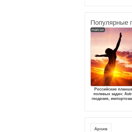
Популярные 
marcus
Российские планш
полевых задач: Astr
геодезия, импортоз
Архив