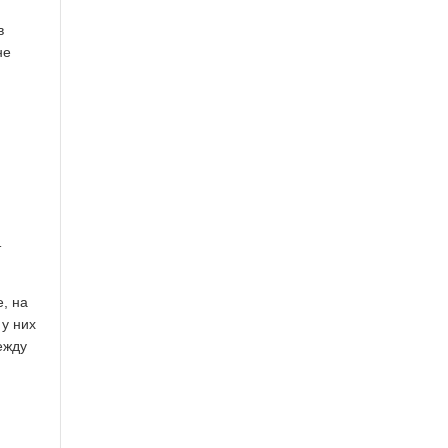
в
не
т
е, на
 у них
ежду