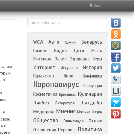
Войти
Авто
Беларусь
WOW
Армия
Бизнес
Видео
Дети
Жесть
Закон
Здоровье
Животные
Игры
ть там
Интернет
История
Искусство
торых
Казахстан
Кино
Конфликты
, а
Коронавирус
Коррупция
а
Кулинария
Косметичка
Криминал
чее.
Ликбез
Лытдыбр
Литература
Мнения
Медицина
Музыка
Наука
. А
 свою
Общество
Отдых
Олимпиада
ть и
Политика
Отношения
Персоны
всего