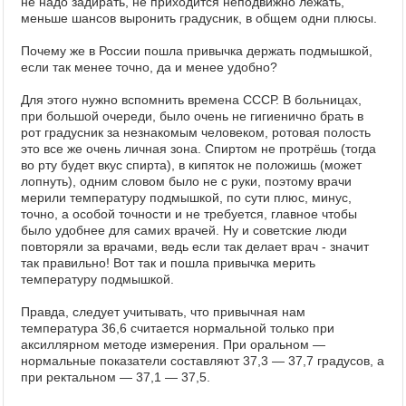
не надо задирать, не приходится неподвижно лежать,
меньше шансов выронить градусник, в общем одни плюсы.
Почему же в России пошла привычка держать подмышкой,
если так менее точно, да и менее удобно?
Для этого нужно вспомнить времена СССР. В больницах,
при большой очереди, было очень не гигиенично брать в
рот градусник за незнакомым человеком, ротовая полость
это все же очень личная зона. Спиртом не протрёшь (тогда
во рту будет вкус спирта), в кипяток не положишь (может
лопнуть), одним словом было не с руки, поэтому врачи
мерили температуру подмышкой, по сути плюс, минус,
точно, а особой точности и не требуется, главное чтобы
было удобнее для самих врачей. Ну и советские люди
повторяли за врачами, ведь если так делает врач - значит
так правильно! Вот так и пошла привычка мерить
температуру подмышкой.
Правда, следует учитывать, что привычная нам
температура 36,6 считается нормальной только при
аксиллярном методе измерения. При оральном —
нормальные показатели составляют 37,3 — 37,7 градусов, а
при ректальном — 37,1 — 37,5.