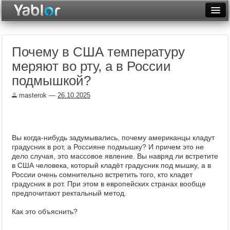
Разместить статью
Войти
Почему в США температуру
Неделя
меряют во рту, а в России
Месяц
подмышкой?
Рейтинги
masterok
—
26.10.2025
Архив
Фототоп
Вы когда-нибудь задумывались, почему американцы кладут
градусник в рот, а Россияне подмышку? И причем это не
Видеотоп
дело случая, это массовое явление. Вы навряд ли встретите
в США человека, который кладёт градусник под мышку, а в
России очень сомнительно встретить того, кто кладет
градусник в рот. При этом в европейских странах вообще
предпочитают ректальный метод.
Как это объяснить?