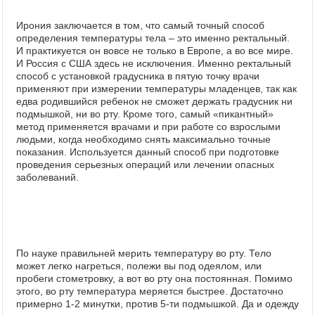
Ирония заключается в том, что самый точный способ
определения температуры тела – это именно ректальный.
И практикуется он вовсе не только в Европе, а во все мире.
И Россия с США здесь не исключения. Именно ректальный
способ с установкой градусника в пятую точку врачи
применяют при измерении температуры младенцев, так как
едва родившийся ребенок не сможет держать градусник ни
подмышкой, ни во рту. Кроме того, самый «пикантный»
метод применяется врачами и при работе со взрослыми
людьми, когда необходимо снять максимально точные
показания. Используется данный способ при подготовке
проведения серьезных операций или лечении опасных
заболеваний.
По науке правильней мерить температуру во рту. Тело
может легко нагреться, полежи вы под одеялом, или
пробеги стометровку, а вот во рту она постоянная. Помимо
этого, во рту температура меряется быстрее. Достаточно
примерно 1-2 минутки, против 5-ти подмышкой. Да и одежду