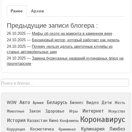
Ранее
Архив
Предыдущие записи блогера :
26.10.2025
—
Мифы об охоте на мамонта в каменном веке
24.10.2025
—
Бензиновый мотор, который работает как дизель
24.10.2025
—
Почему нельзя делать цветочные клумбы из
старых автомобильных шин
24.10.2025
—
Замена буржуазных названий кулинарных блюд на
пролетарские
Авто
Беларусь
WOW
Бизнес
Видео
Дети
Армия
Жесть
Интернет
Закон
Здоровье
Животные
Игры
Искусство
Коронавирус
История
Казахстан
Кино
Конфликты
Кулинария
Ликбез
Косметичка
Коррупция
Криминал