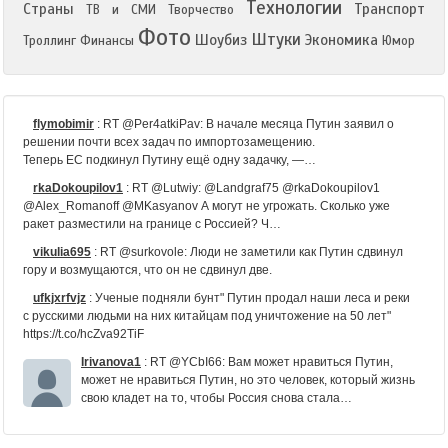
Технологии
Страны
Транспорт
ТВ и СМИ
Творчество
Фото
Штуки
Шоубиз
Экономика
Троллинг
Финансы
Юмор
flymobimir
:
RT @Per4atkiPav: В начале месяца Путин заявил о
решении почти всех задач по импортозамещению.
Теперь ЕС подкинул Путину ещё одну задачку, —…
rkaDokoupilov1
:
RT @Lutwiy: @Landgraf75 @rkaDokoupilov1
@Alex_Romanoff @MKasyanov А могут не угрожать. Сколько уже
ракет разместили на границе с Россией? Ч…
vikulia695
:
RT @surkovole: Люди не заметили как Путин сдвинул
гору и возмущаются, что он не сдвинул две.
ufkjxrfvjz
:
Ученые подняли бунт" Путин продал наши леса и реки
с русскими людьми на них китайцам под уничтожение на 50 лет"
https://t.co/hcZva92TiF
Irivanova1
:
RT @YCbI66: Вам может нравиться Путин,
может не нравиться Путин, но это человек, который жизнь
свою кладет на то, чтобы Россия снова стала…
Ledpodnogami1
:
RT @ChiefLiberal: Евросоюз потребовал
от России €290 млрд из-за политики импортозамещения: