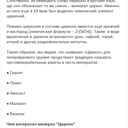
Собственно, из немецкого слово перешло в русский язык,
где оно обозначает то же самое – минерал циркон. Именно
из него еще в 18 веке был выделен химический элемент
цирконий.
Помимо циркония в составе циркона имеется еще кремний
и кислород (химическая формула – Zr[SiO4]). Также, в виде
вкраплений в цирконе встречаются уран, гафний, торий,
иттрий и другие редкоземельные металлы.
Таким образом, мы видим, что название «Циркон» для
гиперзвукового оружия продолжает традицию называть
противокорабельные ракеты в честь минералов:
● Гранит
● Оникс
● Аметист
● Малахит
● Базальт
Чем интересен минерал "Циркон"