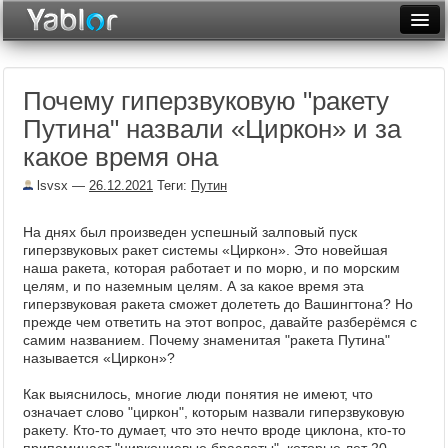
Разместить статью
Войти
Почему гиперзвуковую "ракету
Неделя
Путина" назвали «Циркон» и за
Месяц
какое время она
Рейтинги
lsvsx
—
26.12.2021
Теги:
Путин
Архив
На днях был произведен успешный залповый пуск
гиперзвуковых ракет системы «Циркон». Это новейшая
Фототоп
наша ракета, которая работает и по морю, и по морским
целям, и по наземным целям. А за какое время эта
Видеотоп
гиперзвуковая ракета сможет долететь до Вашингтона? Но
прежде чем ответить на этот вопрос, давайте разберёмся с
самим названием. Почему знаменитая "ракета Путина"
называется «Циркон»?
Как выяснилось, многие люди понятия не имеют, что
означает слово "циркон", которым назвали гиперзвуковую
ракету. Кто-то думает, что это нечто вроде циклона, кто-то