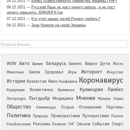
24.12.2021
—
Конец «самостийного» лакейства Украины (УНР)
09.12.2021
—
Русский Язык не даст ничего забыть, и не даст
ничего замылить: ВИКИНГИ (на
07.12.2021
—
Кто учит наших детей Родину любить?
04.12.2021
—
Знак Кремля на гербе Украины
Авто
Беларусь
WOW
Бизнес
Видео
Дети
Армия
Жесть
Интернет
Закон
Здоровье
Животные
Игры
Искусство
Коронавирус
История
Казахстан
Кино
Конфликты
Кулинария
Ликбез
Косметичка
Коррупция
Криминал
Мнения
Лытдыбр
Медицина
Литература
Музыка
Наука
Общество
Отдых
Отношения
Персоны
Олимпиада
Политика
Происшествия
Путешествия
Природа
Разное
Реклама
Сиськи
События
Спорт
Разоблачения
Религия
СНГ