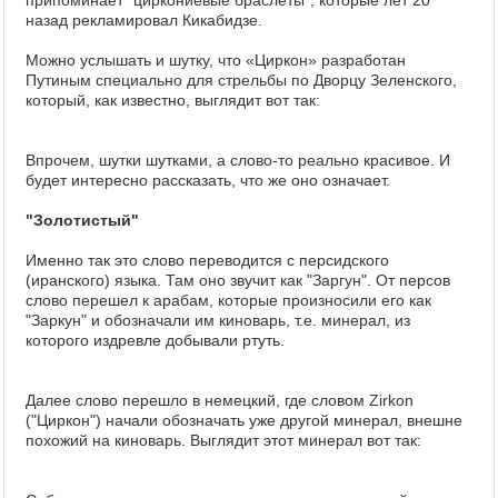
припоминает "циркониевые браслеты", которые лет 20
назад рекламировал Кикабидзе.
Можно услышать и шутку, что «Циркон» разработан
Путиным специально для стрельбы по Дворцу Зеленского,
который, как известно, выглядит вот так:
Впрочем, шутки шутками, а слово-то реально красивое. И
будет интересно рассказать, что же оно означает.
"Золотистый"
Именно так это слово переводится с персидского
(иранского) языка. Там оно звучит как "Заргун". От персов
слово перешел к арабам, которые произносили его как
"Заркун" и обозначали им киноварь, т.е. минерал, из
которого издревле добывали ртуть.
Далее слово перешло в немецкий, где словом Zirkon
("Циркон") начали обозначать уже другой минерал, внешне
похожий на киноварь. Выглядит этот минерал вот так: