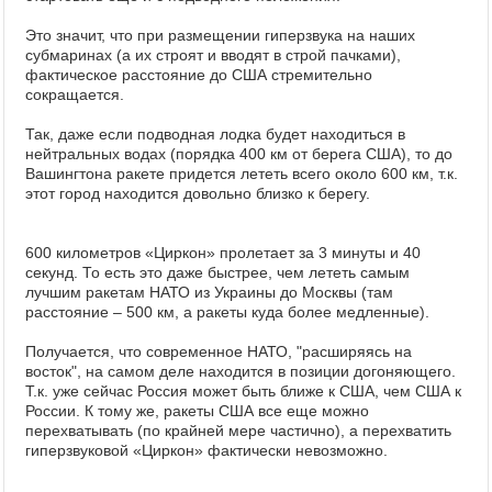
Это значит, что при размещении гиперзвука на наших
субмаринах (а их строят и вводят в строй пачками),
фактическое расстояние до США стремительно
сокращается.
Так, даже если подводная лодка будет находиться в
нейтральных водах (порядка 400 км от берега США), то до
Вашингтона ракете придется лететь всего около 600 км, т.к.
этот город находится довольно близко к берегу.
600 километров «Циркон» пролетает за 3 минуты и 40
секунд. То есть это даже быстрее, чем лететь самым
лучшим ракетам НАТО из Украины до Москвы (там
расстояние – 500 км, а ракеты куда более медленные).
Получается, что современное НАТО, "расширяясь на
восток", на самом деле находится в позиции догоняющего.
Т.к. уже сейчас Россия может быть ближе к США, чем США к
России. К тому же, ракеты США все еще можно
перехватывать (по крайней мере частично), а перехватить
гиперзвуковой «Циркон» фактически невозможно.