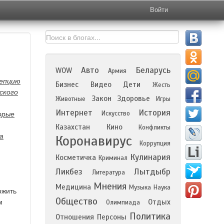
Войти
Авто
Беларусь
WOW
Армия
цепцию
Бизнес
Видео
Дети
Жесть
ского
Закон
Здоровье
Животные
Игры
Интернет
История
Искусство
орые
Казахстан
Кино
Конфликты
а
Коронавирус
Коррупция
Кулинария
Косметичка
Криминал
Ликбез
Лытдыбр
Литература
Мнения
Медицина
Музыка
Наука
ожить
Общество
Отдых
м
Олимпиада
Политика
Отношения
Персоны