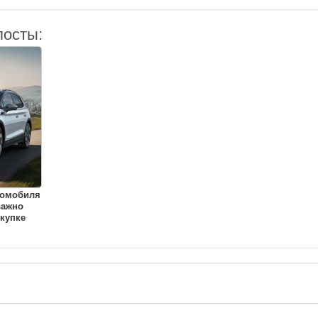
посты:
томобиля
важно
купке