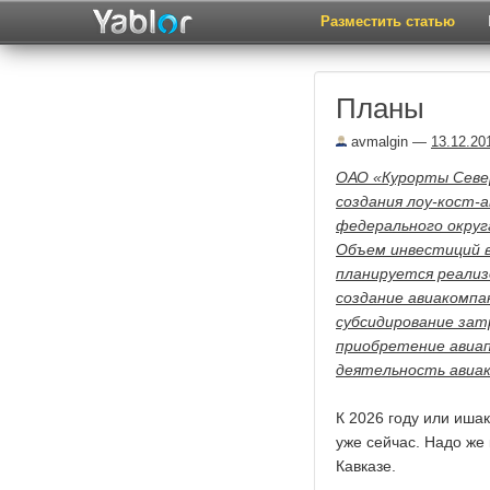
Разместить статью
Планы
avmalgin
—
13.12.20
ОАО «Курорты Север
создания лоу-кост-
федерального округа
Объем инвестиций в
планируется реализ
создание авиакомпа
субсидирование зат
приобретение авиап
деятельность авиа
К 2026 году или иша
уже сейчас. Надо же
Кавказе.