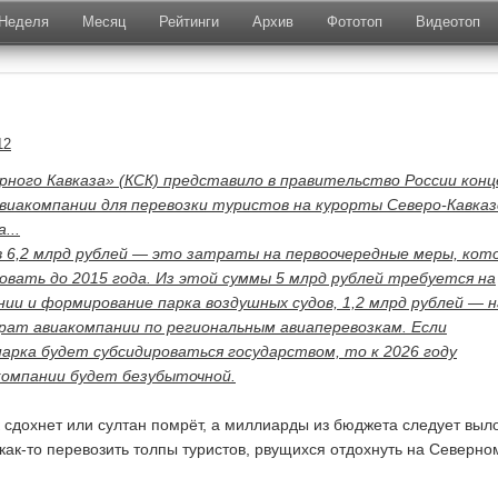
Неделя
Месяц
Рейтинги
Архив
Фототоп
Видеотоп
12
ного Кавказа» (КСК) представило в правительство России кон
авиакомпании для перевозки туристов на курорты Северо-Кавказ
...
 6,2 млрд рублей — это затраты на первоочередные меры, кот
овать до 2015 года. Из этой суммы 5 млрд рублей требуется на
нии и формирование парка воздушных судов, 1,2 млрд рублей — н
рат авиакомпании по региональным авиаперевозкам. Если
арка будет субсидироваться государством, то к 2026 году
компании будет безубыточной.
к сдохнет или султан помрёт, а миллиарды из бюджета следует выл
 как-то перевозить толпы туристов, рвущихся отдохнуть на Северно