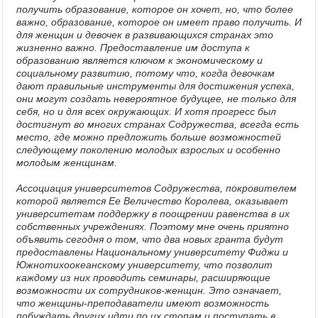
получить образование, которое он хочет, но, что более
важно, образование, которое он имеет право получить. И
для женщин и девочек в развивающихся странах это
жизненно важно. Предоставление им доступа к
образованию является ключом к экономическому и
социальному развитию, потому что, когда девочкам
дают правильные инструменты для достижения успеха,
они могут создать невероятное будущее, не только для
себя, но и для всех окружающих. И хотя прогресс был
достигнут во многих странах Содружества, всегда есть
место, где можно предложить больше возможностей
следующему поколению молодых взрослых и особенно
молодым женщинам.
Ассоциация университетов Содружества, покровителем
которой является Ее Величество Королева, оказывает
университетам поддержку в поощрении равенства в их
собственных учреждениях. Поэтому мне очень приятно
объявить сегодня о том, что два новых гранта будут
предоставлены Национальному университету Фиджи и
Южнотихоокеанскому университету, что позволит
каждому из них проводить семинары, расширяющие
возможности их сотрудников-женщин. Это означает,
что женщины-преподаватели имеют возможность
побуждать других идти по их стопам и поступать в