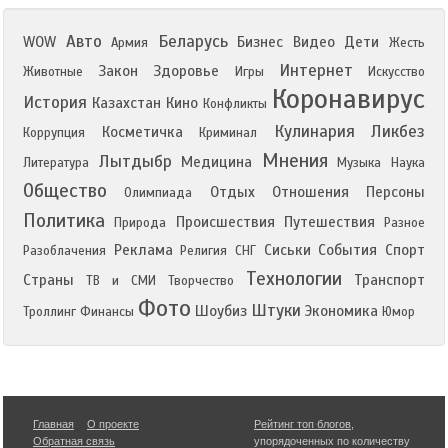
Авто
Беларусь
WOW
Бизнес
Видео
Дети
Армия
Жесть
Интернет
Закон
Здоровье
Животные
Игры
Искусство
Коронавирус
История
Казахстан
Кино
Конфликты
Кулинария
Ликбез
Косметичка
Коррупция
Криминал
Мнения
Лытдыбр
Медицина
Литература
Музыка
Наука
Общество
Отдых
Отношения
Персоны
Олимпиада
Политика
Происшествия
Путешествия
Природа
Разное
Реклама
Сиськи
События
Спорт
Разоблачения
Религия
СНГ
Технологии
Страны
Транспорт
ТВ и СМИ
Творчество
Фото
Штуки
Шоубиз
Экономика
Троллинг
Финансы
Юмор
Главная
О проекте
Рейтинг топ блогов
,
Обратная связь
упорядоченных по количеству