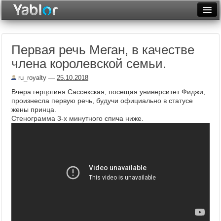
Разместить статью
Войти
Первая речь Меган, в качестве
Неделя
члена королевской семьи.
Месяц
ru_royalty
—
25.10.2018
Рейтинги
Вчера герцогиня Сассекская, посещая университет Фиджи,
произнесла первую речь, будучи официально в статусе
Архив
жены принца.
Стенограмма 3-х минутного спича ниже.
Фототоп
Видеотоп