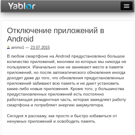
Разместить статью
Войти
Отключение приложений в
Неделя
Android
Месяц
ammo1
—
23.07.2015
Рейтинги
В любом смартфоне на Android предустановлено большое
количество приложений, многими из которых мы никогда не
Архив
пользуемся. Изначально они не занимают место в памяти
приложений, но после автоматического обновления иногда
доходит даже до того, что обновления предустановленных
Фототоп
приложений забивают всю память и не дают установить
какие-либо новые приложения. Кроме того, у большинства
Видеотоп
предустановленных приложений есть постоянно
работающая резидентная часть, которая замедляет работу
смартфона и потребляет энергию аккумулятора.
Сегодня я расскажу, как просто и быстро избавиться от
ненужных приложений и освободить память.