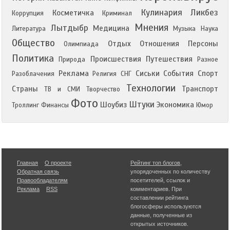
Кулинария
Ликбез
Косметичка
Коррупция
Криминал
Мнения
Лытдыбр
Медицина
Литература
Музыка
Наука
Общество
Отдых
Отношения
Персоны
Олимпиада
Политика
Происшествия
Путешествия
Природа
Разное
Реклама
Сиськи
События
Спорт
Разоблачения
Религия
СНГ
Технологии
Страны
Транспорт
ТВ и СМИ
Творчество
Фото
Штуки
Шоубиз
Экономика
Троллинг
Финансы
Юмор
Главная
О проекте
Рейтинг топ блогов
,
Обратная связь
упорядоченных по количеству
Правообладателям
посетителей, ссылок и
Реклама
RSS
комментариев. При
составлении рейтинга
блогосферы используются
данные, полученные из
открытых источников.