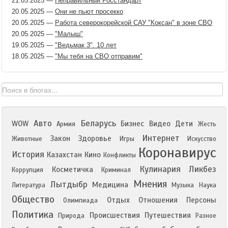
21.05.2025
—
Неправильный Росстандарт
20.05.2025
—
Они не пьют просекко
20.05.2025
—
Работа северокорейской САУ "Коксан" в зоне СВО
20.05.2025
—
"Малыш"
19.05.2025
—
"Ведьмак 3". 10 лет
18.05.2025
—
"Мы тебя на СВО отправим"
Авто
Беларусь
WOW
Бизнес
Видео
Дети
Армия
Жесть
Интернет
Закон
Здоровье
Животные
Игры
Искусство
Коронавирус
История
Казахстан
Кино
Конфликты
Кулинария
Ликбез
Косметичка
Коррупция
Криминал
Мнения
Лытдыбр
Медицина
Литература
Музыка
Наука
Общество
Отдых
Отношения
Персоны
Олимпиада
Политика
Происшествия
Путешествия
Природа
Разное