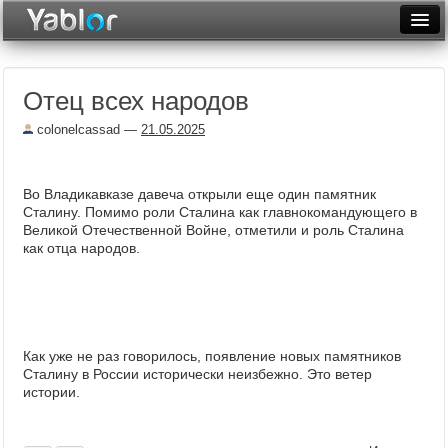
Разместить статью
Войти
Отец всех народов
Неделя
colonelcassad
—
21.05.2025
Месяц
Рейтинги
Во Владикавказе давеча открыли еще один памятник
Сталину. Помимо роли Сталина как главнокомандующего в
Архив
Великой Отечественной Войне, отметили и роль Сталина
как отца народов.
Фототоп
Видеотоп
Как уже не раз говорилось, появление новых памятников
Сталину в России исторически неизбежно. Это ветер
истории.