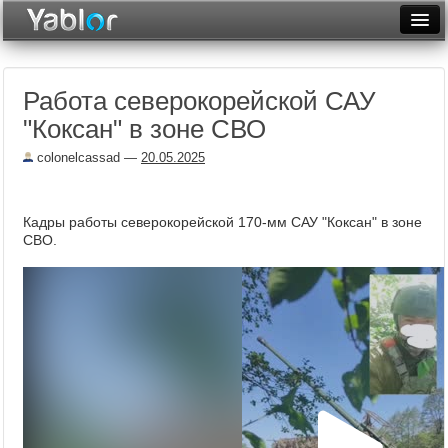
Разместить статью
Войти
Работа северокорейской САУ
Неделя
"Коксан" в зоне СВО
Месяц
colonelcassad
—
20.05.2025
Рейтинги
Архив
Кадры работы северокорейской 170-мм САУ "Коксан" в зоне
СВО.
Фототоп
Видеотоп