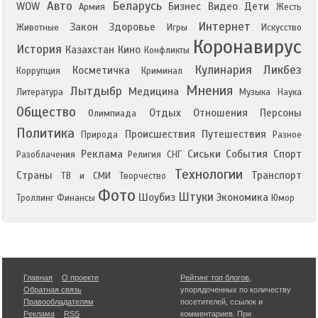
Авто
Беларусь
WOW
Бизнес
Видео
Дети
Армия
Жесть
Интернет
Закон
Здоровье
Животные
Игры
Искусство
Коронавирус
История
Казахстан
Кино
Конфликты
Кулинария
Ликбез
Косметичка
Коррупция
Криминал
Мнения
Лытдыбр
Медицина
Литература
Музыка
Наука
Общество
Отдых
Отношения
Персоны
Олимпиада
Политика
Происшествия
Путешествия
Природа
Разное
Реклама
Сиськи
События
Спорт
Разоблачения
Религия
СНГ
Технологии
Страны
Транспорт
ТВ и СМИ
Творчество
Фото
Штуки
Шоубиз
Экономика
Троллинг
Финансы
Юмор
Главная
О проекте
Рейтинг топ блогов
,
Обратная связь
упорядоченных по количеству
Правообладателям
посетителей, ссылок и
Реклама
RSS
комментариев. При