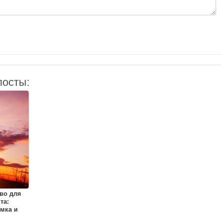
посты:
во для
та:
мка и
я