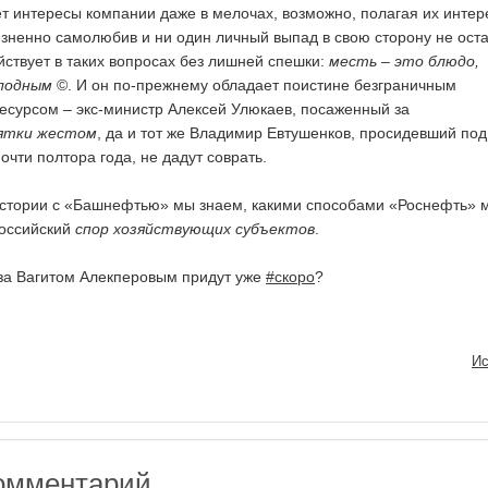
т интересы компании даже в мелочах, возможно, полагая их инте
езненно самолюбив и ни один личный выпад в свою сторону не ост
ействует в таких вопросах без лишней спешки:
месть – это блюдо,
лодным
©. И он по-прежнему обладает поистине безграничным
сурсом – экс-министр Алексей Улюкаев, посаженный за
ятки жестом
, да и тот же Владимир Евтушенков, просидевший под
чти полтора года, не дадут соврать.
истории с «Башнефтью» мы знаем, какими способами «Роснефть» 
российский
спор хозяйствующих субъектов
.
, за Вагитом Алекперовым придут уже
#скоро
?
Ис
омментарий