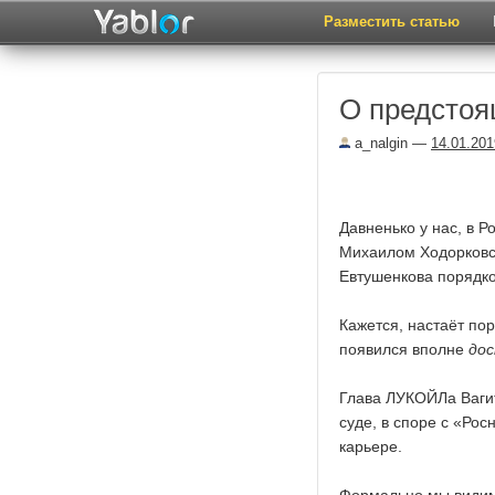
Разместить статью
О предстоя
a_nalgin
—
14.01.201
Давненько у нас, в 
Михаилом Ходорковс
Евтушенкова порядко
Кажется, настаёт по
появился вполне
до
Глава ЛУКОЙЛа Ваги
суде, в споре с «Ро
карьере.