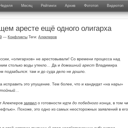
Неделя
Месяц
Рейтинги
Архив
Фототоп
Видеотоп
щем аресте ещё одного олигарха
9
—
Конфликты
Теги:
Алекперов
России, «олигархов» не арестовывали! Со времени процесса над
ким столько воды утекло… Да и
домашний арест
Владимира
м подзабылся: там и до суда дело не дошло.
ра исправить это упущение. Тем более, что и кандидат «на нары»
стойный
…
т Алекперов
заявил
о готовности идти
до победного конца
, в том ч
снефтью». Похоже, это одно из самых неосторожных заявлений в его