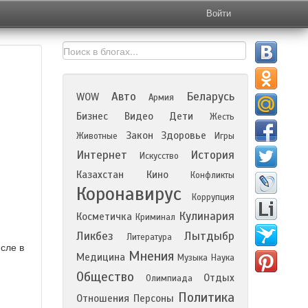
Войти
Авто
Беларусь
WOW
Армия
Бизнес
Видео
Дети
Жесть
Закон
Здоровье
Животные
Игры
Интернет
История
Искусство
Казахстан
Кино
Конфликты
Коронавирус
Коррупция
Кулинария
Косметичка
Криминал
Ликбез
Лытдыбр
Литература
исле в
Мнения
Медицина
Музыка
Наука
Общество
Отдых
Олимпиада
Политика
Отношения
Персоны