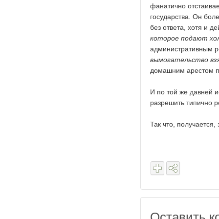
фанатично отстаивае
государства. Он бол
без ответа, хотя и д
которое подают хо
административным ре
вымогательство вз
домашним арестом по
И по той же давней 
разрешить типично 
Так что, получается
Оставить к