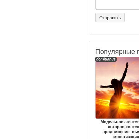
Популярные 
domitianus
Модельное агентст
авторов контен
продвижение, съе
монетизаци