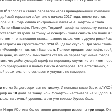
 в этой истории
типичный спор хозяйствующих субъектов
.
УКОЙЛ спорят о ставке перевалки через принадлежащий компании
ейский терминал в Арктике с начала 2017 года, после того как
ябре 2016 года купила контрольный пакет «Башнефти» и стала
Ла по «Башнефть-Полюсу». Текущий тариф на перевалку тонны н
оставляет
38
долл. за тонну. «Роснефть» хочет снизить его почти
в
это тем, что нынешняя ставка намного выше, чем в других российск
ои затраты на строительство ЛУКОЙЛ давно окупил. При этом стоим
ля «Роснефти», так как «Башнефть-Полюс» продает всю нефть трей
о цене, из которой вычитается ставка на перевалку: иначе говоря,
гает, что действующий тариф на перевалку служит источником пер
го предприятия в пользу Вагита Алекперова. Тот, естественно, с
кой решительно не согласен и уступать не намерен.
и могли бы договориться по-тихому. И попытки такие были:
#ЛУКО
тариф на
10
долл. за тонну, но «Роснефть» настаивала на
20
долл. Т
вышел на личный уровень, а это уже
совсем другое дело
.
и» Игоря
#Сечин
­а более-менее достоверно известны
три
вещи. Он