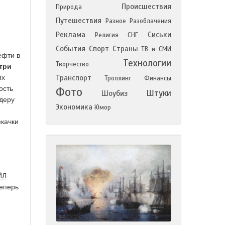
Происшествия
Природа
Путешествия
Разное
Разоблачения
Реклама
Сиськи
Религия
СНГ
События
Спорт
Страны
ТВ и СМИ
ефти в
Технологии
Творчество
 три
их
Транспорт
Троллинг
Финансы
ость
Фото
Штуки
Шоубиз
деру
Экономика
Юмор
екачки
ЙЛ
еперь