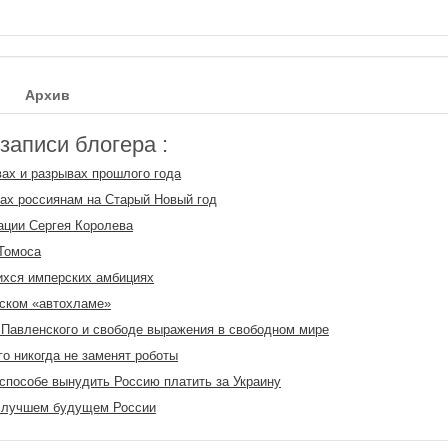
Архив
аписи блогера :
ах и разрывах прошлого года
ах россиянам на Старый Новый год
ации Сергея Королева
Томоса
хся имперских амбициях
ском «автохламе»
 Павленского и свободе выражения в свободном мире
ого никогда не заменят роботы
способе вынудить Россию платить за Украину
 лучшем будущем России