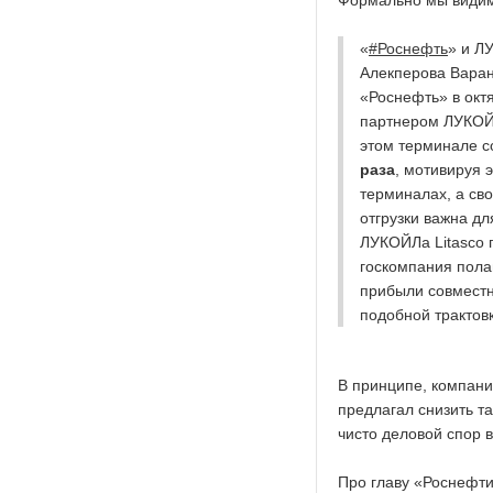
Формально мы видим
«
#Роснефть
» и Л
Алекперова Варанд
«Роснефть» в окт
партнером ЛУКОЙ
этом терминале с
раза
, мотивируя 
терминалах, а св
отгрузки важна д
ЛУКОЙЛа Litasco п
госкомпания пола
прибыли совместно
подобной трактов
В принципе, компани
предлагал снизить 
чисто деловой спор 
Про главу «Роснефт