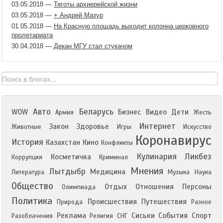
03.05.2018
—
Тяготы архиерейской жизни
03.05.2018
—
+ Андрей Мазур
01.05.2018
—
На Красную площадь выходит колонна церковного
пролетариата
30.04.2018
—
Декан МГУ стал стукачом
Авто
Беларусь
WOW
Бизнес
Видео
Дети
Армия
Жесть
Интернет
Закон
Здоровье
Животные
Игры
Искусство
Коронавирус
История
Казахстан
Кино
Конфликты
Кулинария
Ликбез
Косметичка
Коррупция
Криминал
Мнения
Лытдыбр
Медицина
Литература
Музыка
Наука
Общество
Отдых
Отношения
Персоны
Олимпиада
Политика
Происшествия
Путешествия
Природа
Разное
Реклама
Сиськи
События
Спорт
Разоблачения
Религия
СНГ