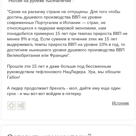
"Россия на рубеже тысячелетий":
"Сроки на раскачку стране не отпущены. Для того чтобы
достичь душевого производства ВВП на уровне
современных Португалии и Испании — стран, не
относящихся к лидерам мировой экономики, нам
понадобится примерно 15 лет при темпах прироста ВВП не
менее 8% в год. Если сумеем в течение этих же 15 лет
выдерживать темпы прироста ВВП на уровне 10% в год, то
достигнем нынешнего уровня душевого производства ВВП
Великобритании или Франции".
Прошли эти 15 лет и даже больше под бессменным
руководством тефлонового НацЛидера. Ура, мы обошли
Габон!
А лидер продолжает брехать - мол, дайте ему еще один
срок - и мы вот-вот войдем в пятерку.
Источник