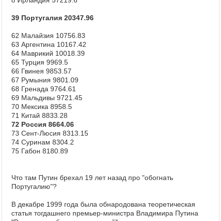
8 Ирландия 57219.6
39 Португалия 20347.96
62 Малайзия 10756.83
63 Аргентина 10167.42
64 Маврикий 10018.39
65 Турция 9969.5
66 Гвинея 9853.57
67 Румыния 9801.09
68 Гренада 9764.61
69 Мальдивы 9721.45
70 Мексика 8958.5
71 Китай 8833.28
72 Россия 8664.06
73 Сент-Люсия 8313.15
74 Суринам 8304.2
75 Габон 8180.89
Что там Путин брехал 19 лет назад про "обогнать
Португалию"?
В декабре 1999 года была обнародована теоретическая
статья тогдашнего премьер-министра Владимира Путина