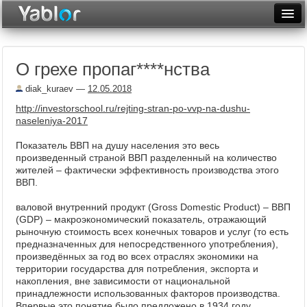
Разместить статью
Войти
О грехе пропаг​****нства
Неделя
diak_kuraev
—
12.05.2018
Месяц
http://investorschool.ru/rejting-stran-po-vvp-na-dushu-
naseleniya-2017
Рейтинги
Показатель ВВП на душу населения это весь
Архив
произведенный страной ВВП разделенный на количество
жителей – фактически эффективность производства этого
Фототоп
ВВП.
Видеотоп
валовой внутренний продукт (Gross Domestic Product) – ВВП
(GDP) – макроэкономический показатель, отражающий
рыночную стоимость всех конечных товаров и услуг (то есть
предназначенных для непосредственного употребления),
произведённых за год во всех отраслях экономики на
территории государства для потребления, экспорта и
накопления, вне зависимости от национальной
принадлежности использованных факторов производства.
Впервые это понятие было предложено в 1934 году