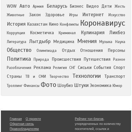
Авто
Беларусь
WOW
Бизнес
Видео
Дети
Армия
Жесть
Интернет
Закон
Здоровье
Животные
Игры
Искусство
Коронавирус
История
Казахстан
Кино
Конфликты
Кулинария
Ликбез
Косметичка
Коррупция
Криминал
Мнения
Лытдыбр
Медицина
Литература
Музыка
Наука
Общество
Отдых
Отношения
Персоны
Олимпиада
Политика
Происшествия
Путешествия
Природа
Разное
Реклама
Сиськи
События
Спорт
Разоблачения
Религия
СНГ
Технологии
Страны
Транспорт
ТВ и СМИ
Творчество
Фото
Штуки
Шоубиз
Экономика
Троллинг
Финансы
Юмор
Главная
О проекте
Рейтинг топ блогов
,
Обратная связь
упорядоченных по количеству
Правообладателям
посетителей, ссылок и