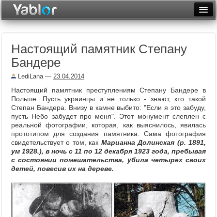
Разместить статью
Войти
Настоящий памятник Степану
Неделя
Бандере
Месяц
LediLana
—
23.04.2014
Рейтинги
Настоящий памятник преступлениям Степану Бандере в
Польше. Пусть украинцы и не только - знают, кто такой
Архив
Степан Бандера. Внизу в камне выбито: "Если я это забуду,
пусть Небо забудет про меня". Этот монумент слеплен с
реальной фотографии
, которая, как выяснилось, явилась
Фототоп
прототипом для создания памятника. Сама фотография
свидетельствует о том, как
Марианна Долинская (р. 1891,
Видеотоп
ум
1928.), в ночь с 11 по 12 декабря 1923 года, пребывая
с состоянии помешательства, убила четырех своих
детей, повесив их на дереве.