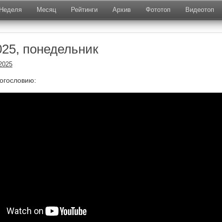
Неделя
Месяц
Рейтинги
Архив
Фототоп
Видеотоп
025, понедельник
2025
огословию: