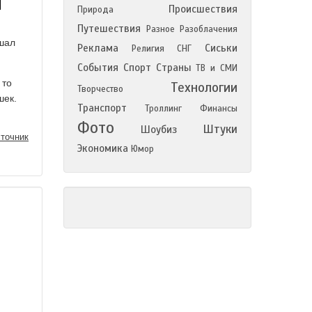
Происшествия
Природа
Путешествия
Разное
Разоблачения
ушал
Реклама
Сиськи
Религия
СНГ
События
Спорт
Страны
ТВ и СМИ
 то
Технологии
Творчество
шек.
Транспорт
Троллинг
Финансы
Фото
Штуки
Шоубиз
точник
Экономика
Юмор