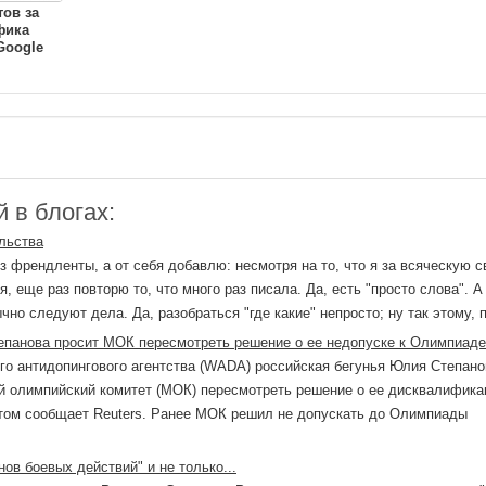
ов за
фика
Google
 в блогах:
льства
з френдленты, а от себя добавлю: несмотря на то, что я за всяческую 
, еще раз повторю то, что много раз писала. Да, есть "просто слова". А
чно следуют дела. Да, разобраться "где какие" непросто; ну так этому, по
анова просит МОК пересмотреть решение о ее недопуске к Олимпиаде
о антидопингового агентства (WADA) российская бегунья Юлия Степано
 олимпийский комитет (МОК) пересмотреть решение о ее дисквалифика
том сообщает Reuters. Ранее МОК решил не допускать до Олимпиады
нов боевых действий" и не только...