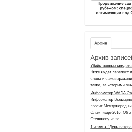
Продвижение сайт
рубежом: специ
оптимизации под 
Архив
Архив записей
Убийственные свидете
Ниже будет перепост и
слова и самовыражения
такие, за которыми обы
Информатор WADA Степ
Информатор Всемирног
просит Международный
Олимпиаде-2016. Об э
Степанову из-за ...
1 июля ● "День ветера