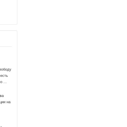
свободу
 есть
 ...
ва
ции на