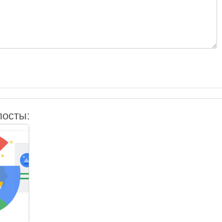
посты: