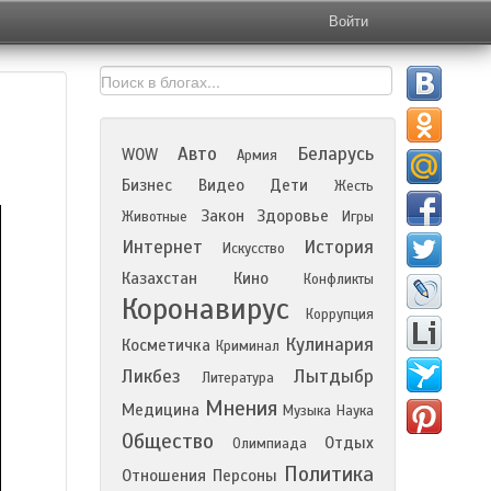
Войти
Авто
Беларусь
WOW
Армия
Бизнес
Видео
Дети
Жесть
Закон
Здоровье
Животные
Игры
Интернет
История
Искусство
Казахстан
Кино
Конфликты
Коронавирус
Коррупция
Кулинария
Косметичка
Криминал
Ликбез
Лытдыбр
Литература
Мнения
Медицина
Музыка
Наука
Общество
Отдых
Олимпиада
Политика
Отношения
Персоны