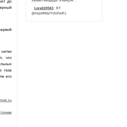
заявил кандидат в канцле…
ует до
верный
Lora020563
:
RT
@mqvMWylYnhiPwR1:
первой
 нитки
л, что
альных
е газа
ле его
rnet.ru
точник