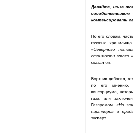
Давайте, из-за то
сособственником 
компенсировать с
По его словам, част
газовые хранилищ
«Северного поток
стоимости этого «
сказал он.
Бортник добавил, чт
по его мнению, б
консорциума, котор
газа, или заключе
Газпромом.
«Но эт
партнеров и прод
эксперт.