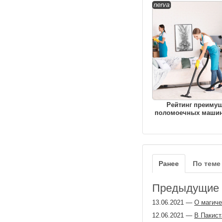
nerva
Рейтинг преиму
поломоечных машин
Ранее
По теме
Предыдущие з
13.06.2021
—
О магиче
12.06.2021
—
В Пакист