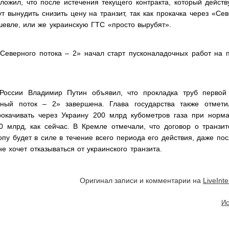
ожил, что после истечения текущего контракта, который действ
ут вынудить снизить цену на транзит, так как прокачка через «Се
шевле, или же украинскую ГТС «просто вырубят».
Северного потока – 2» начал старт пусконаладочных работ на 
России Владимир Путин объявил, что прокладка труб первой
рный поток – 2» завершена. Глава государства также отмети
окачивать через Украину 200 млрд кубометров газа при норм
0 млрд, как сейчас. В Кремле отмечали, что договор о транзит
опу будет в силе в течение всего периода его действия, даже пос
е хочет отказываться от украинского транзита.
Оригинал записи и комментарии на
LiveInte
Ис