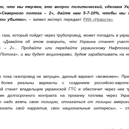
го, что мы теряем, это вопрос политический, сделаем Ук
«Северного потока – 2», дайте нам 5-7-10%, чтобы мы 
вои убытки»
, – заявил эксперт, передает
РИА «Новости»
.
ь газа, который пойдет через трубопровод, может попадать в укра
а.
«Давайте об этом говорить, что Украина станет участ
а – 2»... Продайте или передайте украинскому Нафтога
Потока», и мы будет акционерами, будем зарабатывать на н
о пока газопровод не запущен, данный вариант «возможен». При
олее реальны варианты с созданием российско-европей
ый станет владельцем украинской ГТС и обеспечит через нее т
ние долгосрочного контракта на прокачку топлива через Укр
о надо взять свою позицию, отказаться от позиции америк
вигать свой нарратив, свои национальные интересы»
, – о