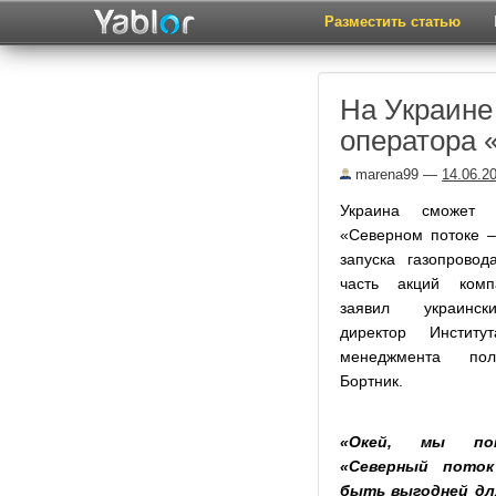
Разместить статью
На Украине
оператора 
marena99
—
14.06.2
Украина сможет 
«Северном потоке –
запуска газопрово
часть акций компа
заявил украинск
директор Инстит
менеджмента пол
Бортник.
«Окей, мы по
«Северный пото
быть выгодней для