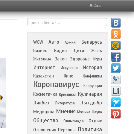
Войти
Авто
Беларусь
WOW
Армия
Бизнес
Видео
Дети
Жесть
Закон
Здоровье
Животные
Игры
Интернет
История
Искусство
Казахстан
Кино
Конфликты
Коронавирус
Коррупция
Кулинария
Косметичка
Криминал
Ликбез
Лытдыбр
Литература
Мнения
Медицина
Музыка
Наука
Общество
Отдых
Олимпиада
Политика
Отношения
Персоны