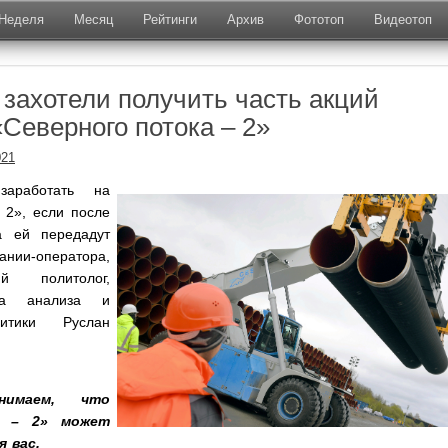
Неделя
Месяц
Рейтинги
Архив
Фототоп
Видеотоп
 захотели получить часть акций
«Северного потока – 2»
021
заработать на
 2», если после
да ей передадут
нии-оператора,
ий политолог,
ута анализа и
итики Руслан
нимаем, что
к – 2» может
 вас.