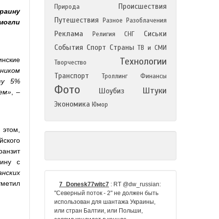
Происшествия
Природа
раину
Путешествия
Разное
Разоблачения
могли
Реклама
Сиськи
Религия
СНГ
События
Спорт
Страны
ТВ и СМИ
инские
Технологии
Творчество
ником
Транспорт
Троллинг
Финансы
зу 5%
Фото
Штуки
Шоубиз
ем»
, –
Экономика
Юмор
 этом,
ского
ранзит
аину с
анских
тметил
7_Donesk77witc7
:
RT @dw_russian:
"Северный поток - 2" не должен быть
использован для шантажа Украины,
или стран Балтии, или Польши,