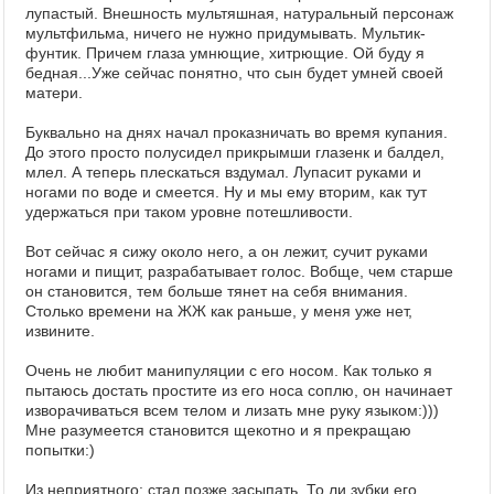
лупастый. Внешность мультяшная, натуральный персонаж
мультфильма, ничего не нужно придумывать. Мультик-
фунтик. Причем глаза умнющие, хитрющие. Ой буду я
бедная...Уже сейчас понятно, что сын будет умней своей
матери.
Буквально на днях начал проказничать во время купания.
До этого просто полусидел прикрымши глазенк и балдел,
млел. А теперь плескаться вздумал. Лупасит руками и
ногами по воде и смеется. Ну и мы ему вторим, как тут
удержаться при таком уровне потешливости.
Вот сейчас я сижу около него, а он лежит, сучит руками
ногами и пищит, разрабатывает голос. Вобще, чем старше
он становится, тем больше тянет на себя внимания.
Столько времени на ЖЖ как раньше, у меня уже нет,
извините.
Очень не любит манипуляции с его носом. Как только я
пытаюсь достать простите из его носа соплю, он начинает
изворачиваться всем телом и лизать мне руку языком:)))
Мне разумеется становится щекотно и я прекращаю
попытки:)
Из неприятного: стал позже засыпать. То ли зубки его