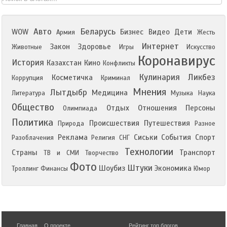
Авто
Беларусь
WOW
Бизнес
Видео
Дети
Армия
Жесть
Интернет
Закон
Здоровье
Животные
Игры
Искусство
Коронавирус
История
Казахстан
Кино
Конфликты
Кулинария
Ликбез
Косметичка
Коррупция
Криминал
Мнения
Лытдыбр
Медицина
Литература
Музыка
Наука
Общество
Отдых
Отношения
Персоны
Олимпиада
Политика
Происшествия
Путешествия
Природа
Разное
Реклама
Сиськи
События
Спорт
Разоблачения
Религия
СНГ
Технологии
Страны
Транспорт
ТВ и СМИ
Творчество
Фото
Штуки
Шоубиз
Экономика
Троллинг
Финансы
Юмор
Главная
О проекте
Рейтинг топ блогов
,