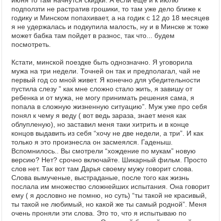
июня то там начнутся скидки. А если еще и к июлю
подползти не растратив грошики, то там уже дело ближе к
годику и Минском попахивает, а на годик с 12 до 18 месяцев
я не удержалась и подкупила малость, ну и в Минске ж тоже
может бабка там пойдет в разнос, так что... будем
посмотреть.
Кстати, минской поездке быть однозначно. Я уговорила
мужа на три недели. Точней он так и предполагал, чай не
первый год со мной живет. Я конечно для убедительности
пустила слезу ” как мне сложно стало жить, я завишу от
ребенка и от мужа, не могу принимать решения сама, я
попала в сложную жизненную ситуацию”. Муж уже про себя
понял к чему я веду ( вот ведь зараза, знает меня как
облупленую), но заставил меня таки хитрить и в конце
концов выдавить из себя “хочу не две недели, а три”. И как
только я это произнесла он засмеялся. Гаденыш.
Вспомнилось.. Вы смотрели “хождение по мукам” новую
версию? Нет? срочно включайте. Шикарный фильм. Просто
слов нет. Так вот там Дарья своему мужу говорит слова.
Слова вымученые, выстраданые, после того как жизнь
послала им множество сложнейших испытания. Она говорит
ему ( я дословно не помню, но суть) “ты такой не красивый,
ты такой не любимый, но какой же ты самый родной”. Меня
очень проняли эти слова. Это то, что я испытываю по