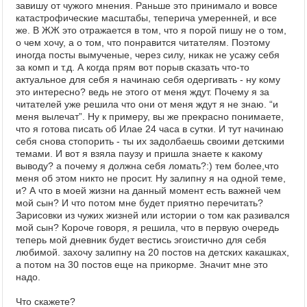
завишу от чужого мнения. Раньше это принимало и вовсе
катастрофические масштабы, теперича умеренней, и все
же. В ЖЖ это отражается в том, что я порой пишу не о том,
о чем хочу, а о том, что понравится читателям. Поэтому
иногда посты вымученые, через силу, никак не усажу себя
за комп и т.д. А когда прям вот порыв сказать что-то
актуальное для себя я начинаю себя одергивать - ну кому
это интересно? ведь не этого от меня ждут. Почему я за
читателей уже решила что они от меня ждут я не знаю. “и
меня вылечат”. Ну к примеру, вы же прекрасно понимаете,
что я готова писать об Илае 24 часа в сутки. И тут начинаю
себя снова стопорить - ты их задолбаешь своими детскими
темами. И вот я взяла паузу и пришла знаете к какому
выводу? а почему я должна себя ломать?:) тем более,что
меня об этом никто не просит. Ну залипну я на одной теме,
и? А что в моей жизни на данный момент есть важней чем
мой сын? И что потом мне будет приятно перечитать?
Зарисовки из чужих жизней или истории о том как разивался
мой сын? Короче говоря, я решила, что в первую очередь
теперь мой дневник будет вестись эгоистично для себя
любимой. захочу залипну на 20 постов на детских какашках,
а потом на 30 постов еще на прикорме. Значит мне это
надо.
Что скажете?