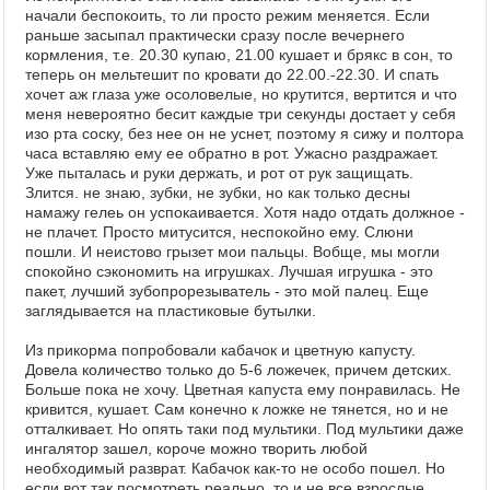
начали беспокоить, то ли просто режим меняется. Если
раньше засыпал практически сразу после вечернего
кормления, т.е. 20.30 купаю, 21.00 кушает и брякс в сон, то
теперь он мельтешит по кровати до 22.00.-22.30. И спать
хочет аж глаза уже осоловелые, но крутится, вертится и что
меня невероятно бесит каждые три секунды достает у себя
изо рта соску, без нее он не уснет, поэтому я сижу и полтора
часа вставляю ему ее обратно в рот. Ужасно раздражает.
Уже пыталась и руки держать, и рот от рук защищать.
Злится. не знаю, зубки, не зубки, но как только десны
намажу гелеь он успокаивается. Хотя надо отдать должное -
не плачет. Просто митусится, неспокойно ему. Слюни
пошли. И неистово грызет мои пальцы. Вобще, мы могли
спокойно сэкономить на игрушках. Лучшая игрушка - это
пакет, лучший зубопрорезыватель - это мой палец. Еще
заглядывается на пластиковые бутылки.
Из прикорма попробовали кабачок и цветную капусту.
Довела количество только до 5-6 ложечек, причем детских.
Больше пока не хочу. Цветная капуста ему понравилась. Не
кривится, кушает. Сам конечно к ложке не тянется, но и не
отталкивает. Но опять таки под мультики. Под мультики даже
ингалятор зашел, короче можно творить любой
необходимый разврат. Кабачок как-то не особо пошел. Но
если вот так посмотреть реально, то и не все взрослые