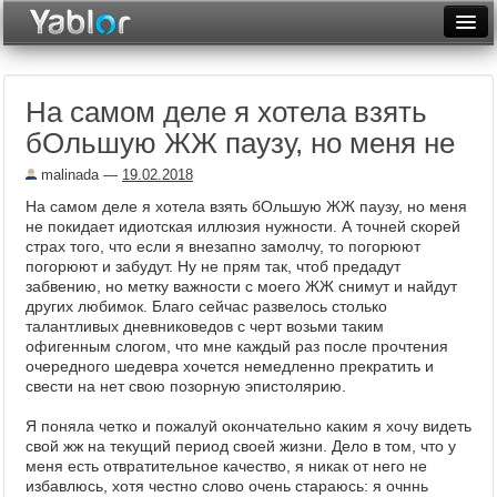
Разместить статью
Войти
На самом деле я хотела взять
Неделя
бОльшую ЖЖ паузу, но меня не
Месяц
malinada
—
19.02.2018
Рейтинги
На самом деле я хотела взять бОльшую ЖЖ паузу, но меня
не покидает идиотская иллюзия нужности. А точней скорей
Архив
страх того, что если я внезапно замолчу, то погорюют
погорюют и забудут. Ну не прям так, чтоб предадут
забвению, но метку важности с моего ЖЖ снимут и найдут
Фототоп
других любимок. Благо сейчас развелось столько
талантливых дневниковедов с черт возьми таким
Видеотоп
офигенным слогом, что мне каждый раз после прочтения
очередного шедевра хочется немедленно прекратить и
свести на нет свою позорную эпистолярию.
Я поняла четко и пожалуй окончательно каким я хочу видеть
свой жж на текущий период своей жизни. Дело в том, что у
меня есть отвратительное качество, я никак от него не
избавлюсь, хотя честно слово очень стараюсь: я очннь