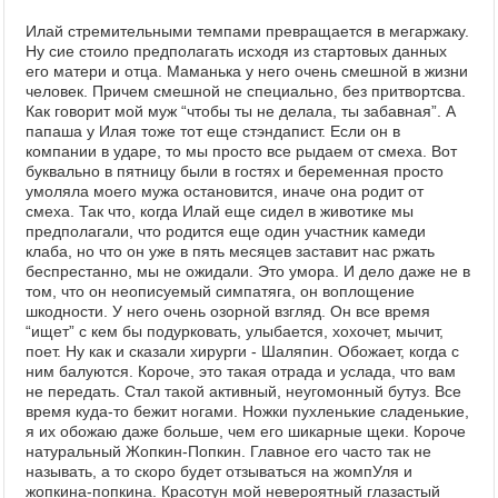
Илай стремительными темпами превращается в мегаржаку.
Ну сие стоило предполагать исходя из стартовых данных
его матери и отца. Маманька у него очень смешной в жизни
человек. Причем смешной не специально, без притвортсва.
Как говорит мой муж “чтобы ты не делала, ты забавная”. А
папаша у Илая тоже тот еще стэндапист. Если он в
компании в ударе, то мы просто все рыдаем от смеха. Вот
буквально в пятницу были в гостях и беременная просто
умоляла моего мужа остановится, иначе она родит от
смеха. Так что, когда Илай еще сидел в животике мы
предполагали, что родится еще один участник камеди
клаба, но что он уже в пять месяцев заставит нас ржать
беспрестанно, мы не ожидали. Это умора. И дело даже не в
том, что он неописуемый симпатяга, он воплощение
шкодности. У него очень озорной взгляд. Он все время
“ищет” с кем бы подурковать, улыбается, хохочет, мычит,
поет. Ну как и сказали хирурги - Шаляпин. Обожает, когда с
ним балуются. Короче, это такая отрада и услада, что вам
не передать. Стал такой активный, неугомонный бутуз. Все
время куда-то бежит ногами. Ножки пухленькие сладенькие,
я их обожаю даже больше, чем его шикарные щеки. Короче
натуральный Жопкин-Попкин. Главное его часто так не
называть, а то скоро будет отзываться на жомпУля и
жопкина-попкина. Красотун мой невероятный глазастый