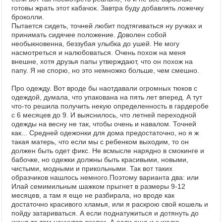
готовы жрать этот кабачок. Завтра буду добавлять ложечку
броколли.
Пытается сидеть, точней любит подтягиваться ну ручках и
принимать сидячее положение. Доволен собой
необыкновенна, беззубая улыбка до ушей. Не могу
насмотреться и налюбоваться. Очень похож на меня
внешне, хотя друзья папы утверждают, что он похож на
папу. Я не спорю, но это немножко больше, чем смешно.
Про одежду. Вот вроде бы наотдавали огромных тюков с
одеждой, думала, что упакована на пять лет вперед. А тут
что-то решила получить некую определенность в гардеробе
с 6 месяцев до 9. И выяснилось, что летней переходной
одежды на весну не так, чтобы очень и навалом. Точней
как... Средней одежонки для дома предостаточно, но я ж
такая матерь, что если мы с ребенком выходим, то он
должен быть одет фикс. Не всмысле нарядно в смокинге и
бабочке, но одежки должны быть красивыми, новыми,
чистыми, модными и прикольными. Так вот таких
образчиков нашлось немного.Поэтому варианта два: или
Илай семимильным шажком прыгнет в размеры 9-12
месяцев, а там я еще не разбирала, но вроде как
достаточно красивого хламья, или я раскрою свой кошель и
пойду затариваться. А если поднатужиться и дотянуть до