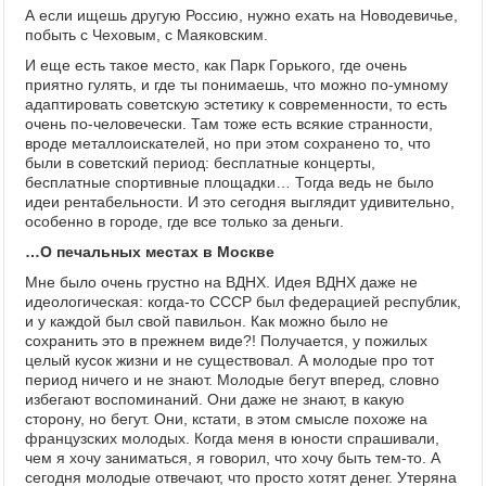
А если ищешь другую Россию, нужно ехать на Новодевичье,
побыть с Чеховым, с Маяковским.
И еще есть такое место, как Парк Горького, где очень
приятно гулять, и где ты понимаешь, что можно по-умному
адаптировать советскую эстетику к современности, то есть
очень по-человечески. Там тоже есть всякие странности,
вроде металлоискателей, но при этом сохранено то, что
были в советский период: бесплатные концерты,
бесплатные спортивные площадки… Тогда ведь не было
идеи рентабельности. И это сегодня выглядит удивительно,
особенно в городе, где все только за деньги.
…О печальных местах в Москве
Мне было очень грустно на ВДНХ. Идея ВДНХ даже не
идеологическая: когда-то СССР был федерацией республик,
и у каждой был свой павильон. Как можно было не
сохранить это в прежнем виде?! Получается, у пожилых
целый кусок жизни и не существовал. А молодые про тот
период ничего и не знают. Молодые бегут вперед, словно
избегают воспоминаний. Они даже не знают, в какую
сторону, но бегут. Они, кстати, в этом смысле похоже на
французских молодых. Когда меня в юности спрашивали,
чем я хочу заниматься, я говорил, что хочу быть тем-то. А
сегодня молодые отвечают, что просто хотят денег. Утеряна