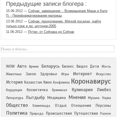
Предыдущие записи блогера :
15.06.2012
—
Собчак: завершение. - Возвращение Маши и Кати
П. - Переформатирование матрицы
13.06.2012
—
Собчак: продолжение. Мягкой посадки, дайте
только срок и др. шуточки-2005
11.06.2012
—
Путин: от Собчака до Собчак
Авто
Беларусь
WOW
Бизнес
Видео
Дети
Армия
Жесть
Интернет
Закон
Здоровье
Животные
Игры
Искусство
Коронавирус
История
Казахстан
Кино
Конфликты
Кулинария
Ликбез
Косметичка
Коррупция
Криминал
Мнения
Лытдыбр
Медицина
Литература
Музыка
Наука
Общество
Отдых
Отношения
Персоны
Олимпиада
Политика
Происшествия
Путешествия
Природа
Разное