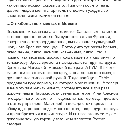
сделать этого просто потому, что Эфрос говорил то-то. Тебя
как бы пропускают сквозь сито. Я же считаю, что театр
должен людей менять. Зритель не должен уходить со
спектакля таким, каким он вошел.
…О любопытных местах в Москве
Возможно, москвичам это покажется банальным, но место,
которое просто не могло бы существовать во Франции,
совершенно экстраординарное, вызывающее культурный
шок, - это Красная площадь. Потому что тут разом Кремль,
плюс Ленин, плюс Василий Блаженный, плюс ГУМ. Я
помню, как весь мир дрожал, когда видел эту картинку по
телевизору. Здесь времена накладываются друг на друга:
Кремль на Мавзолей, Мавзолей на храм. А ГУМ! В 84-м я
купил там советскую скороварку, и она до сих пор жива, с
дрянной пластмассовой ручкой. Тогда вообще в ГУМе
продавали кучу дерьма, но которое можно купить. А теперь
я не могу там купить ничего, потому что все в три раза
дороже, чем в Париже, хотя стены все те же. И на Красной
площади чего только нет – сцены, катки, торговцы, дефиле,
и к этому приклеен Мавзолей, а позади стоит Кремль, а
сбоку ад торгового подземного центра, - верх дурного вкуса
и пренебрежения к архитектуре. И вот все это вместе дает
довольно точную картину того, чем является Россия
сегодня.