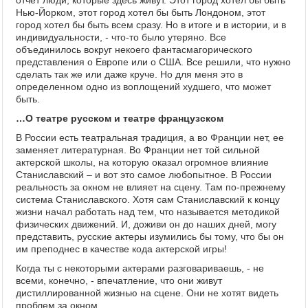
отчет люди, которые здесь живут. Этот город хотел бы быть
Нью-Йорком, этот город хотел бы быть Лондоном, этот
город хотел бы быть всем сразу. Но в итоге и в истории, и в
индивидуальности, - что-то было утеряно. Все
объединилось вокруг некоего фантасмагорического
представления о Европе или о США. Все решили, что нужно
сделать так же или даже круче. Но для меня это в
определенном одно из воплощений худшего, что может
быть.
…О театре русском и театре французском
В России есть театральная традиция, а во Франции нет, ее
заменяет литературная. Во Франции нет той сильной
актерской школы, на которую оказал огромное влияние
Станиславский – и вот это самое любопытное. В России
реальность за окном не влияет на сцену. Там по-прежнему
система Станиславского. Хотя сам Станиславский к концу
жизни начал работать над тем, что называется методикой
физических движений. И, доживи он до наших дней, могу
представить, русские актеры изумились бы тому, что бы он
им преподнес в качестве кода актерской игры!
Когда ты с некоторыми актерами разговариваешь, - не
всеми, конечно, - впечатление, что они живут
дистиллированной жизнью на сцене. Они не хотят видеть
проблем за окном.