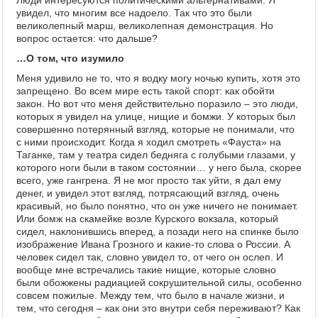
Люди интересуются политическими альтернативами. Я
увидел, что многим все надоело. Так что это были
великолепный марш, великолепная демонстрация. Но
вопрос остается: что дальше?
…О том, что изумило
Меня удивило не то, что я водку могу ночью купить, хотя это
запрещено. Во всем мире есть такой спорт: как обойти
закон. Но вот что меня действительно поразило – это люди,
которых я увидел на улице, нищие и бомжи. У которых был
совершенно потерянный взгляд, которые не понимали, что
с ними происходит. Когда я ходил смотреть «Фауста» на
Таганке, там у театра сидел бедняга с голубыми глазами, у
которого ноги были в таком состоянии… у него была, скорее
всего, уже гангрена. Я не мог просто так уйти, я дал ему
денег, и увидел этот взгляд, потрясающий взгляд, очень
красивый, но было понятно, что он уже ничего не понимает.
Или бомж на скамейке возле Курского вокзала, который
сидел, наклонившись вперед, а позади него на спинке было
изображение Ивана Грозного и какие-то слова о России. А
человек сидел так, словно увидел то, от чего он ослеп. И
вообще мне встречались такие нищие, которые словно
были обожжены радиацией сокрушительной силы, особенно
совсем пожилые. Между тем, что было в начале жизни, и
тем, что сегодня – как они это внутри себя переживают? Как