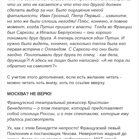
что их это не касается и что кто-то другой должен
сделать выбор за них. Было ощущение некой
фатальности. Иван Грозный, Петр Первый… извините,
но это же были сплошь негодяи! Плюс, конечно, я помню
момент, когда Путин пришел к власти. Тогда во Франции
был Саркози, в Италии Берлускони – они хорошо
понимали друг друга. А теперь остался один Путин. И
нужно было видеть, конечно, насколько тепла была его
первая встреча с Олландом. С Саркози-то они были
заодно. Похлопывали друг друга по плечу, - как дела,
дружище?! А здесь на лицах было написано: «А не пора ли
обратно на самолет?»
С учетом этого дополнения, если есть желание читать -
можно читать хоть внизу, хоть по ссылке вверху.
МОСКВА? НЕ ВЕРЮ!
Французский театральный режиссер Кристиан
Бенедетти – о том театре, который представляет
собой столица России, и о тех спектаклях, которые ему
удалось рассмотреть
Ух, как с этим Бенедетти непросто! Французский левый.
Поклонник и постановщик Чехова. Невероятно жадный до