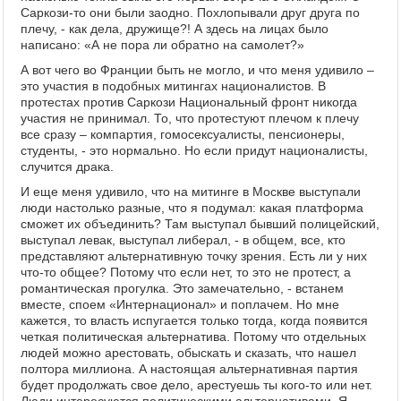
Саркози-то они были заодно. Похлопывали друг друга по
плечу, - как дела, дружище?! А здесь на лицах было
написано: «А не пора ли обратно на самолет?»
А вот чего во Франции быть не могло, и что меня удивило –
это участия в подобных митингах националистов. В
протестах против Саркози Национальный фронт никогда
участия не принимал. То, что протестуют плечом к плечу
все сразу – компартия, гомосексуалисты, пенсионеры,
студенты, - это нормально. Но если придут националисты,
случится драка.
И еще меня удивило, что на митинге в Москве выступали
люди настолько разные, что я подумал: какая платформа
сможет их объединить? Там выступал бывший полицейский,
выступал левак, выступал либерал, - в общем, все, кто
представляют альтернативную точку зрения. Есть ли у них
что-то общее? Потому что если нет, то это не протест, а
романтическая прогулка. Это замечательно, - встанем
вместе, споем «Интернационал» и поплачем. Но мне
кажется, то власть испугается только тогда, когда появится
четкая политическая альтернатива. Потому что отдельных
людей можно арестовать, обыскать и сказать, что нашел
полтора миллиона. А настоящая альтернативная партия
будет продолжать свое дело, арестуешь ты кого-то или нет.