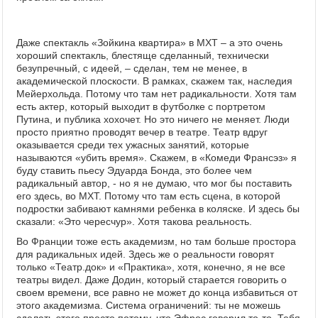
Даже спектакль «Зойкина квартира» в МХТ – а это очень
хороший спектакль, блестяще сделанный, технически
безупречный, с идеей, – сделан, тем не менее, в
академической плоскости. В рамках, скажем так, наследия
Мейерхольда. Потому что там нет радикальности. Хотя там
есть актер, который выходит в футболке с портретом
Путина, и публика хохочет. Но это ничего не меняет. Люди
просто приятно проводят вечер в театре. Театр вдруг
оказывается среди тех ужасных занятий, которые
называются «убить время». Скажем, в «Комеди Франсэз» я
буду ставить пьесу Эдуарда Бонда, это более чем
радикальный автор, - но я не думаю, что мог бы поставить
его здесь, во МХТ. Потому что там есть сцена, в которой
подростки забивают камнями ребенка в коляске. И здесь бы
сказали: «Это чересчур». Хотя такова реальность.
Во Франции тоже есть академизм, но там больше простора
для радикальных идей. Здесь же о реальности говорят
только «Театр.док» и «Практика», хотя, конечно, я не все
театры видел. Даже Додин, который старается говорить о
своем времени, все равно не может до конца избавиться от
этого академизма. Система ограничений: ты не можешь