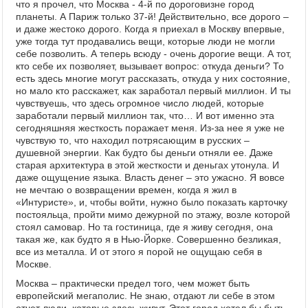
что я прочел, что Москва - 4-й по дороговизне город
планеты. А Париж только 37-й! Действительно, все дорого –
и даже жестоко дорого. Когда я приехал в Москву впервые,
уже тогда тут продавались вещи, которые люди не могли
себе позволить. А теперь всюду - очень дорогие вещи. А тот,
кто себе их позволяет, вызывает вопрос: откуда деньги? То
есть здесь многие могут рассказать, откуда у них состояние,
но мало кто расскажет, как заработал первый миллион. И ты
чувствуешь, что здесь огромное число людей, которые
заработали первый миллион так, что… И вот именно эта
сегодняшняя жесткость поражает меня. Из-за нее я уже не
чувствую то, что находил потрясающим в русских –
душевной энергии. Как будто бы деньги отняли ее. Даже
старая архитектура в этой жесткости и деньгах утонула. И
даже ощущение языка. Власть денег – это ужасно. Я вовсе
не мечтаю о возвращении времен, когда я жил в
«Интуристе», и, чтобы войти, нужно было показать карточку
постояльца, пройти мимо дежурной по этажу, возле которой
стоял самовар. Но та гостиница, где я живу сегодня, она
такая же, как будто я в Нью-Йорке. Совершенно безликая,
все из металла. И от этого я порой не ощущаю себя в
Москве.
Москва – практически предел того, чем может быть
европейский мегаполис. Не знаю, отдают ли себе в этом