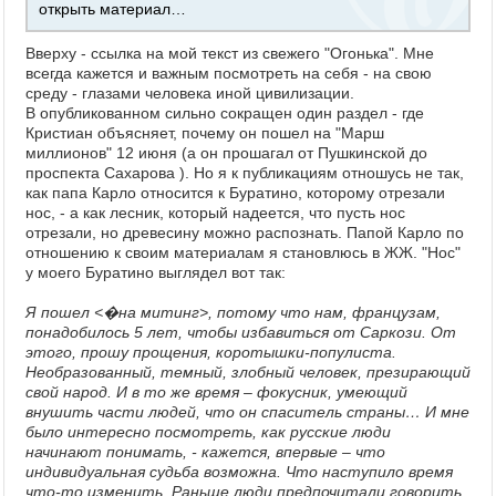
открыть материал…
Вверху - ссылка на мой текст из свежего "Огонька". Мне
всегда кажется и важным посмотреть на себя - на свою
среду - глазами человека иной цивилизации.
В опубликованном сильно сокращен один раздел - где
Кристиан объясняет, почему он пошел на "Марш
миллионов" 12 июня (а он прошагал от Пушкинской до
проспекта Сахарова ). Но я к публикациям отношусь не так,
как папа Карло относится к Буратино, которому отрезали
нос, - а как лесник, который надеется, что пусть нос
отрезали, но древесину можно распознать. Папой Карло по
отношению к своим материалам я становлюсь в ЖЖ. "Нос"
у моего Буратино выглядел вот так:
Я пошел <�на митинг>, потому что нам, французам,
понадобилось 5 лет, чтобы избавиться от Саркози. От
этого, прошу прощения, коротышки-популиста.
Необразованный, темный, злобный человек, презирающий
свой народ. И в то же время – фокусник, умеющий
внушить части людей, что он спаситель страны… И мне
было интересно посмотреть, как русские люди
начинают понимать, - кажется, впервые – что
индивидуальная судьба возможна. Что наступило время
что-то изменить. Раньше люди предпочитали говорить,