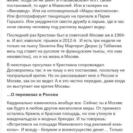
жизни. Когда он не занят в «табаковском» МХТ своей
постановкой, то идет в Мавзолей. Или в галереи на
«Винзавод». Или на оппозиционный «Марш миллионов».
Или фотографирует танцующих на причале в Парке
Горького. Или умудряется свести дружбу в ларьке, где в час
ночи своему человеку под расписку выдают водку.
Последний раз Кристиан был в советской Москве аж в 1984-
м. И вот, извольте: прыжок в 2012-й. И есть три недели не
только на пьесу Savanna Bay Маргерит Дюрас (у Табакова
весь год ставят на русском те французские пьесы, что нам
неизвестны), но и на жизнь в Москве.
В некоторых прогулках я Кристиана сопровождал.
Договорились так: я не пишу о его постановке, поскольку не
театральный критик. Но он рассказывает мне о России и
Москве, как он их видит. А я это честно передаю, даже когда
он выступает как критик Москвы.
…О переменах в России
Кардинально изменилось вообще все. Сейчас ты в Москве
как будто в любом другом мегаполисе миры. От прежнего
остались Кремль и Красная площадь, но они утонули в
макдональдсах и модных брендах. И ты говоришь:
«Встретимся на площади Маяковского под рекламой кока-
колы». И всюду - безумие и всемогущество денег… Только