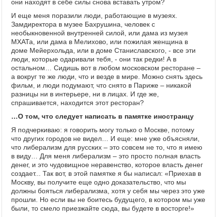
они находят в себе силы снова вставать утром?
И еще меня поразили люди, работающие в музеях.
Замдиректора в музее Бахрушина, человек с
необыкновенной внутренней силой, или дама из музея
МХАТа, или дама в Мелихово, или пожилая женщина в
доме Мейерхольда, или в доме Станиславского, - все эти
люди, которые одаривали тебя, - они так редки! А в
остальном… Сидишь вот в любом московском ресторане –
а вокруг те же люди, что и везде в мире. Можно снять здесь
фильм, и люди подумают, что снято в Париже – никакой
разницы ни в интерьере, ни в лицах. И где же,
спрашивается, находится этот ресторан?
…О том, что следует написать в памятке иностранцу
Я подчеркиваю: я говорить могу только о Москве, потому
что других городов не видел… И еще: мне уже объясняли,
что либерализм для русских – это совсем не то, что я имею
в виду… Для меня либерализм – это просто полная власть
денег, и это чудовищное неравенство, которое власть денег
создает... Так вот, в этой памятке я бы написал: «Приехав в
Москву, вы получите еще одно доказательство, что мы
должны бояться либерализма, хотя у себя мы через это уже
прошли. Но если вы не боитесь будущего, в котором мы уже
были, то смело приезжайте сюда, вы будете в восторге!»