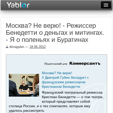
Разместить статью
Войти
Москва? Не верю! - Режиссер
Неделя
Бенедетти о деньгах и митингах.
Месяц
- Я о поленьях и Буратинах
Рейтинги
dimagubin
—
18.06.2012
Архив
Фототоп
Москва? Не верю!
Видеотоп
// Дмитрий Губин беседует с
французским режиссером
Кристианом Бенедетти
Французский театральный режиссер
Кристиан Бенедетти — о том театре,
который представляет собой
столица России, и о тех спектаклях, которые ему
удалось рассмотреть