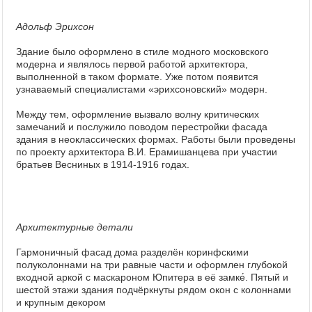
Адольф Эрихсон
Здание было оформлено в стиле модного московского
модерна и являлось первой работой архитектора,
выполненной в таком формате. Уже потом появится
узнаваемый специалистами «эрихсоновский» модерн.
Между тем, оформление вызвало волну критических
замечаний и послужило поводом перестройки фасада
здания в неоклассических формах. Работы были проведены
по проекту архитектора В.И. Ерамишанцева при участии
братьев Весниных в 1914-1916 годах.
Архитектурные детали
Гармоничный фасад дома разделён коринфскими
полуколоннами на три равные части и оформлен глубокой
входной аркой с маскароном Юпитера в её замке́. Пятый и
шестой этажи здания подчёркнуты рядом окон с колоннами
и крупным декором