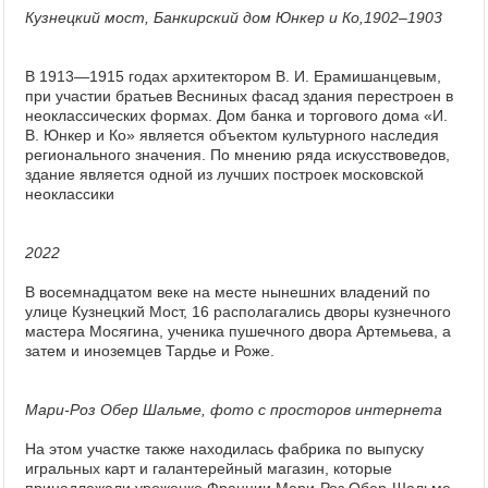
Кузнецкий мост, Банкирский дом Юнкер и Ко,1902–1903
В 1913—1915 годах архитектором В. И. Ерамишанцевым,
при участии братьев Весниных фасад здания перестроен в
неоклассических формах. Дом банка и торгового дома «И.
В. Юнкер и Ко» является объектом культурного наследия
регионального значения. По мнению ряда искусствоведов,
здание является одной из лучших построек московской
неоклассики
2022
В восемнадцатом веке на месте нынешних владений по
улице Кузнецкий Мост, 16 располагались дворы кузнечного
мастера Мосягина, ученика пушечного двора Артемьева, а
затем и иноземцев Тардье и Роже.
Мари-Роз Обер Шальме, фото с просторов интернета
На этом участке также находилась фабрика по выпуску
игральных карт и галантерейный магазин, которые