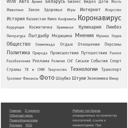
Авто
Беларусь
WOW
Бизнес
Видео
Дети
Армия
Жесть
Интернет
Закон
Здоровье
Животные
Игры
Искусство
Коронавирус
История
Казахстан
Кино
Конфликты
Кулинария
Ликбез
Косметичка
Коррупция
Криминал
Мнения
Лытдыбр
Медицина
Литература
Музыка
Наука
Общество
Отдых
Отношения
Персоны
Олимпиада
Политика
Происшествия
Путешествия
Природа
Разное
Реклама
Сиськи
События
Спорт
Разоблачения
Религия
СНГ
Технологии
Страны
Транспорт
ТВ и СМИ
Творчество
Фото
Штуки
Шоубиз
Экономика
Троллинг
Финансы
Юмор
Главная
О проекте
Рейтинг топ блогов
,
Обратная связь
упорядоченных по количеству
Правообладателям
посетителей, ссылок и
Реклама
RSS
комментариев. При