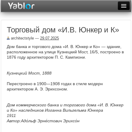
Разместить статью
Войти
Торговый дом «И.В. Юнкер и К»
Неделя
architectstyle
—
29.07.2025
Месяц
Дом банка и торгового дома «И. В. Юнкер и Ко» — здание,
расположенное на улице Кузнецкий Мост, 16/5, построено в
Рейтинги
1876 году архитектором П. С. Кампиони.
Архив
Кузнецкий Мост, 1888
Фототоп
Перестроено в 1900—1908 годах в стиле модерн
Видеотоп
архитектором А. Э. Эрихсоном.
Дом коммерческого банка и торгового дома «И. В. Юнкер
и Ко» наследников Иоганна Вильгельма Юнкера
1911
Автор:Адо́льф Эрне́стович Эрихсо́н