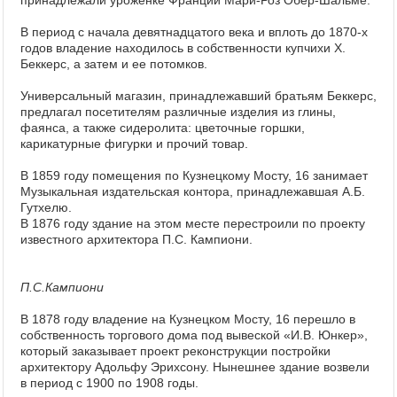
принадлежали уроженке Франции Мари-Роз Обер-Шальме.
В период с начала девятнадцатого века и вплоть до 1870-х
годов владение находилось в собственности купчихи Х.
Беккерс, а затем и ее потомков.
Универсальный магазин, принадлежавший братьям Беккерс,
предлагал посетителям различные изделия из глины,
фаянса, а также сидеролита: цветочные горшки,
карикатурные фигурки и прочий товар.
В 1859 году помещения по Кузнецкому Мосту, 16 занимает
Музыкальная издательская контора, принадлежавшая А.Б.
Гутхелю.
В 1876 году здание на этом месте перестроили по проекту
известного архитектора П.С. Кампиони.
П.С.Кампиони
В 1878 году владение на Кузнецком Мосту, 16 перешло в
собственность торгового дома под вывеской «И.В. Юнкер»,
который заказывает проект реконструкции постройки
архитектору Адольфу Эрихсону. Нынешнее здание возвели
в период с 1900 по 1908 годы.