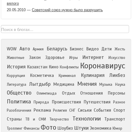
вялого
20.05.2010
—
Советский союз нужно было разрушить
Авто
Беларусь
WOW
Бизнес
Видео
Дети
Армия
Жесть
Интернет
Закон
Здоровье
Животные
Игры
Искусство
Коронавирус
История
Казахстан
Кино
Конфликты
Кулинария
Ликбез
Косметичка
Коррупция
Криминал
Мнения
Лытдыбр
Медицина
Литература
Музыка
Наука
Общество
Отдых
Отношения
Персоны
Олимпиада
Политика
Происшествия
Путешествия
Природа
Разное
Реклама
Сиськи
События
Спорт
Разоблачения
Религия
СНГ
Технологии
Страны
Транспорт
ТВ и СМИ
Творчество
Фото
Штуки
Шоубиз
Экономика
Троллинг
Финансы
Юмор