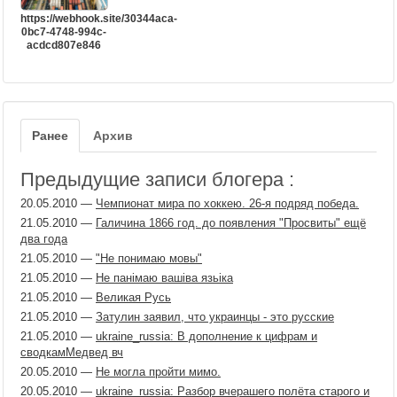
https://webhook.site/30344aca-
0bc7-4748-994c-
acdcd807e846
Ранее
Архив
Предыдущие записи блогера :
20.05.2010
—
Чемпионат мира по хоккею. 26-я подряд победа.
21.05.2010
—
Галичина 1866 год. до появления "Просвиты" ещё
два года
21.05.2010
—
"Не понимаю мовы"
21.05.2010
—
Не панімаю вашіва язьіка
21.05.2010
—
Великая Русь
21.05.2010
—
Затулин заявил, что украинцы - это русские
21.05.2010
—
ukraine_russia: В дополнение к цифрам и
сводкамМедвед вч
20.05.2010
—
Не могла пройти мимо.
20.05.2010
—
ukraine_russia: Разбор вчерашего полёта старого и