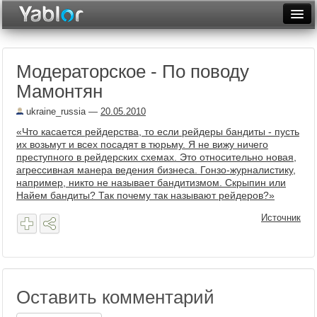
Разместить статью
Войти
Модераторское - По поводу
Неделя
Мамонтян
Месяц
ukraine_russia
—
20.05.2010
Рейтинги
«Что касается рейдерства, то если рейдеры бандиты - пусть
их возьмут и всех посадят в тюрьму. Я не вижу ничего
Архив
преступного в рейдерских схемах. Это относительно новая,
агрессивная манера ведения бизнеса. Гонзо-журналистику,
например, никто не называет бандитизмом. Скрыпин или
Фототоп
Найем бандиты? Так почему так называют рейдеров?»
Видеотоп
Источник
Оставить комментарий