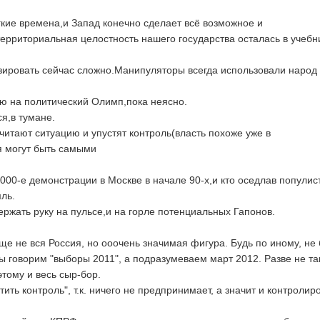
гкие времена,и Запад конечно сделает всё возможное и
ерриториальная целостность нашего государства осталась в учебн
озировать сейчас сложно.Манипуляторы всегда использовали народ 
ою на политический Олимп,пока неясно.
я,в тумане.
читают ситуацию и упустят контроль(власть похоже уже в
я могут быть самыми
00-е демонстрации в Москве в начале 90-х,и кто оседлав популис
ль.
ржать руку на пульсе,и на горле потенциальных Гапонов.
еще не вся Россия, но ооочень значимая фигура. Будь по иному, не
Мы говорим "выборы 2011", а подразумеваем март 2012. Разве не та
этому и весь сыр-бор.
ить контроль", т.к. ничего не предпринимает, а значит и контролир