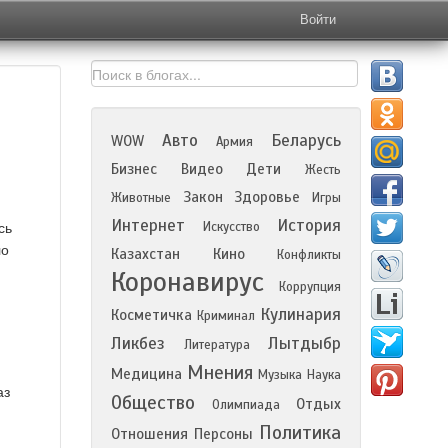
Войти
Авто
Беларусь
WOW
Армия
Бизнес
Видео
Дети
Жесть
Закон
Здоровье
Животные
Игры
Интернет
История
Искусство
сь
ло
Казахстан
Кино
Конфликты
Коронавирус
Коррупция
Кулинария
Косметичка
Криминал
Ликбез
Лытдыбр
Литература
Мнения
Медицина
Музыка
Наука
аз
Общество
Отдых
Олимпиада
Политика
Отношения
Персоны