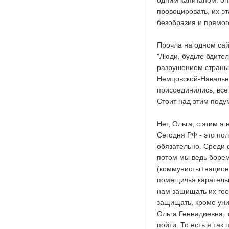
одним капитаном: он 
провоцировать, их э
безобразия и прямог
Прочла на одном сай
"Люди, будьте бдите
разрушением страны 
Немцовской-Навальн
присоединились, все
Стоит над этим поду
Нет, Ольга, с этим я
Сегодня РФ - это по
обязательно. Среди 
потом мы ведь борем
(коммунисты+национа
помещичья карательн
нам защищать их гос
защищать, кроме уни
Ольга Геннадиевна, 
пойти. То есть я так