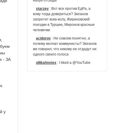
ради
нахуй отсюда!
starzev
:
Вот все против ЕдРа, а
кому тогда довериться? Зюганов
запретит кока-колу, Жириновский
поездки в Турцию, Миронов красные
человечки
acidorov
:
Не совсем понятно, а
и,
почему молчат коммунисты? Зюганов
ебуем
же говорил, что никому не отдадут ни
 мы
одного своего голоса
 - ЗА
ollikahnstex
:
I liked a @YouTube
video http://t.co/uEaudjOp Дискотека
КПРФ. Папа Зю. Зюганов рулит, мама
Люба нет.
к.
992121
:
@igor_sechin Между кем и
кем выбирать будете: Зюганов с
мавзолеем, невменяемый Лимонов,
старый актер Жириновский и т.д.
й у
Finikk
:
RT @Pjatak: а что Зюганов,
Жириновский, Миронов не с народом,
я так понимаю?
Gipika
:
RT @Sergey__Abramov: