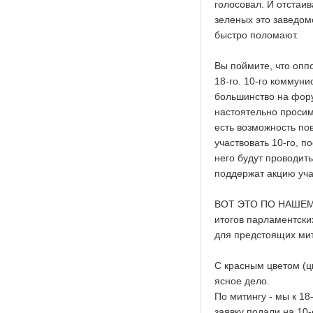
голосовал. И отстаи
зеленых это заведом
быстро поломают.
Вы поймите, что оппо
18-го. 10-го коммуни
большинство на фору
настоятельно просим 
есть возможность пов
участвовать 10-го, п
него будут проводит
поддержат акцию учас
ВОТ ЭТО ПО НАШЕМУ:
итогов парламентски
для предстоящих мит
С красным цветом (цв
ясное дело.
По митингу - мы к 18
заявку подали на 10-