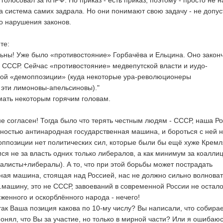
голосовал за КПРФ. Но приказ - есть приказ, поэтому - просто не 
та система самих задрала. Но они понимают свою задачу - не допус
о нарушения законов.
те:
льны! Уже было «противостояние» Горбачёва и Ельцина. Оно закон
СССР. Сейчас «противостояние» медвепутской власти и иудо-
ой «демоппозиции» (куда некоторые ура-революционеры
 эти лимоновы-апельсиновы)."
мать некоторым горячим головам.
 не согласен! Тогда было что терять честным людям - СССР, наша Р
лностью антинародная государственная машина, и бороться с ней 
оппозиции нет политических сил, которые были бы ещё хуже Кремл
ся не за власть одних только либералов, а как минимум за коалли
листы+либералы). А то, что при этой борьбы может пострадать
ая машина, стоящая над Россией, нас не должно сильно волноват
.машину, это не СССР, завоеваний в современной России не остало
женного и оскорблённого народа - нечего!
так Ваша позиция какова по 10-му числу? Вы написали, что собира
 понял, что Вы за участие, но только в мирной части? Или я ошибаю