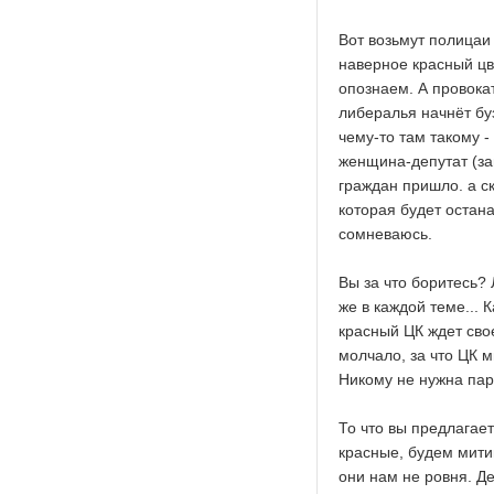
Вот возьмут полицаи 
наверное красный цве
опознаем. А провока
либералья начнёт буз
чему-то там такому -
женщина-депутат (за
граждан пришло. а с
которая будет остана
сомневаюсь.
Вы за что боритесь? 
же в каждой теме... 
красный ЦК ждет сво
молчало, за что ЦК м
Никому не нужна парт
То что вы предлагае
красные, будем митин
они нам не ровня. Де