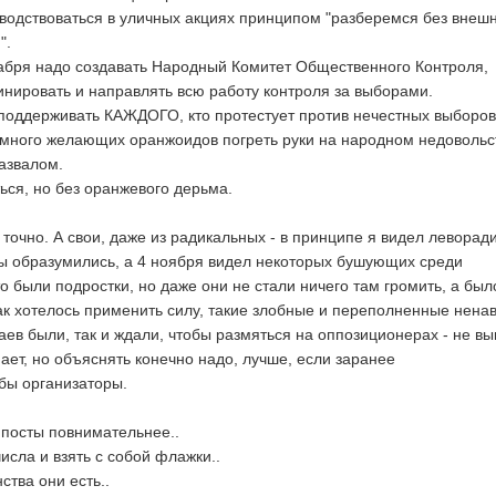
водствоваться в уличных акциях принципом "разберемся без внеш
".
кабря надо создавать Народный Комитет Общественного Контроля,
инировать и направлять всю работу контроля за выборами.
поддерживать КАЖДОГО, кто протестует против нечестных выборов
много желающих оранжоидов погреть руки на народном недовольс
азвалом.
ься, но без оранжевого дерьма.
 точно. А свои, даже из радикальных - в принципе я видел леворад
оды образумились, а 4 ноября видел некоторых бушующих среди
о были подростки, но даже они не стали ничего там громить, а был
так хотелось применить силу, такие злобные и переполненные нена
ев были, так и ждали, чтобы размяться на оппозиционерах - не в
ет, но объяснять конечно надо, лучше, если заранее
бы организаторы.
 посты повнимательнее..
числа и взять с собой флажки..
ства они есть..