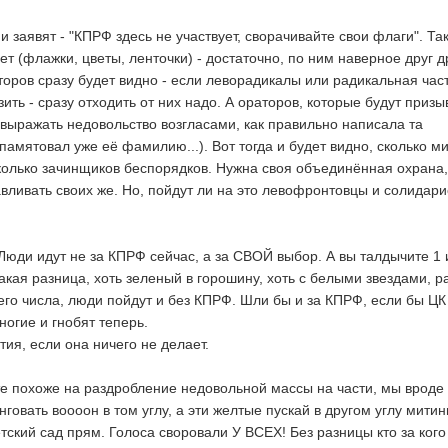
и заявят - "КПРФ здесь не участвует, сворачивайте свои флаги". Так
т (флажки, цветы, ленточки) - достаточно, по ним наверное друг д
торов сразу будет видно - если леворадикалы или радикальная час
ить - сразу отходить от них надо. А ораторов, которые будут призы
 выражать недовольство возгласами, как правильно написала та
памятовал уже её фамилию...). Вот тогда и будет видно, сколько м
колько зачинщиков беспорядков. Нужна своя объединённая охрана,
вливать своих же. Но, пойдут ли на это левофронтовцы и солидари
Люди идут не за КПРФ сейчас, а за СВОЙ выбор. А вы талдычите 1 
Какая разница, хоть зеленый в горошину, хоть с белыми звездами, р
его числа, люди пойдут и без КПРФ. Шли бы и за КПРФ, если бы ЦК
ногие и гнобят теперь.
ия, если она ничего не делает.
те похоже на раздробление недовольной массы на части, мы вроде 
говать воооон в том углу, а эти желтые пускай в другом углу митин
тский сад прям. Голоса своровали У ВСЕХ! Без разницы кто за кого