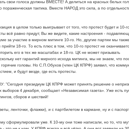
вать свои голоса должны ВМЕСТЕ! А делиться на красных белых го
о пораженческая тактика. Вместе НАРОД это сила, а по отдельност
зиция в целом только выигрывает от того, что протест будет и 10-го
сты всё равно придут, Вы же видите, какие настроения - подавляю
ме за участие в мирном митинге 10-го. Но, другие партии мы такж
прийти 18-го. То есть плюс в том, что 10-го протест не оканчиваетс
торить его в тех же масштабах и 18-го. ЦК не может призывать
оскольку нет гарантий мирного исхода митинга, мы не знаем, что по
ь горячие головы. Но С.П.Обухов (член ЦК КПРФ) заявил, что комму
тием, и будут везде, где есть протесты.
 "Сегодня президиум ЦК КПРФ может принять решение о неприз
х выборов 4 декабря, сообщает «Независимая газета». Уже есть пу
ингов, сборов и шествий!
еты, ленточки, флажки), и с партбилетом в кармане, ну и с паспор
-му сформулировали уже. К 10-му они тоже написали, но то, что му
е - это не к нам. У КПРФ всегда и всё чётко. А они вот заявили на 3