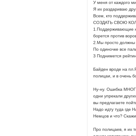
У меня от каждого ми
Я их раздариваю дру
Всем, кто поддержив
СОЗДАТЬ СВОЮ КОЛ
1.Поддерживающие н
борется против воров
2.Мы просто должны д
По одиночке все пал
3 Поднимется рейтин
Байден вроде на пл.
полицаи, и в очень б
Ну-ну. Ошибка МНОГИ
одни упрекали других
вы предлагаете пойт
Надо идту туда где Н
Немцов и что? Скажи
Про полицаев, я их т