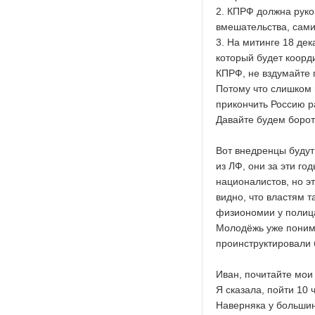
2. КПРФ должна руко
вмешательства, сами
3. На митинге 18 де
который будет коорд
КПРФ, не вздумайте 
Потому что слишком 
прикончить Россию р
Давайте будем борот
Вот внедренцы будут
из ЛФ, они за эти г
националистов, но эт
видно, что властям 
физиономии у полица
Молодёжь уже понима
проинструктировали 
Иван, почитайте мои
Я сказала, пойти 10 
Наверняка у большин