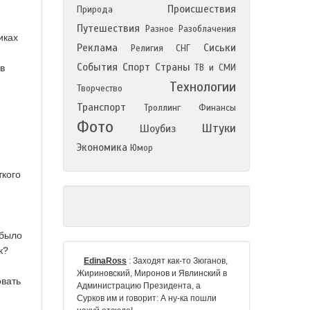
Происшествия
Природа
Путешествия
Разное
Разоблачения
иках
Реклама
Сиськи
Религия
СНГ
События
Спорт
Страны
в
ТВ и СМИ
Технологии
Творчество
Транспорт
Троллинг
Финансы
Фото
Штуки
Шоубиз
Экономика
Юмор
ткого
 было
к?
EdinaRoss
:
Заходят как-то Зюганов,
Жириновский, Миронов и Явлинский в
овать
Администрацию Президента, а
Сурков им и говорит: А ну-ка пошли