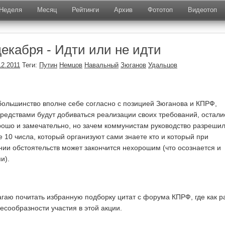
Неделя
Месяц
Рейтинги
Архив
Фототоп
Видеотоп
декабря - Идти или не идти
12.2011
Теги:
Путин
Немцов
Навальный
Зюганов
Удальцов
 большинство вполне себе согласно с позицией Зюганова и КПРФ,
редствами будут добиваться реализации своих требований, остали
рошо и замечательно, но зачем коммунистам руководство разреши
е 10 числа, который организуют сами знаете кто и который при
ии обстоятельств может закончится нехорошим (что осознается и
и).
агаю почитать избранную подборку цитат с форума КПРФ, где как р
есообразности участия в этой акции.