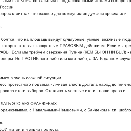
льный шаг КПРФ-согласиться с подтасованными итогами выборов 
 России.
опрос стоит так: что важнее для коммунистов думские кресла или
.
оятся, что на площадь выйдут культурные, умные, вежливые люд
 которые готовы к конкретным ПРАВОВЫМ действиям. Если мы тр
РАВЫ. Если мы требуем свержения Путина (КЕМ БЫ ОН НИ БЫЛ) -
неры. Не ПРОТИВ чего-либо или кого-либо, а ЗА. В данном случае
мся в очень сложной ситуации.
есс протестного подъема - лживая власть достала народ до печено
овала итоги выборов. Отстаивать честные итоги - наше право и
ЛАТЬ ЭТО БЕЗ ОРАНЖЕВЫХ.
 оранжевывми, с Навальными-Немцовыми, с Байденом и т.п. шобло
ть
ВОИ митинги и акции протеста.