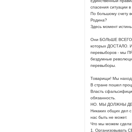
Единственный прави
спасения ситуации в
По большому счету в
Родина?
Здесь момент истины
Они БОЛЬШЕ ВСЕГО б
которых ДОСТАЛО. И
перевыборов - мы П
бездумные революцио
перевыборы.
Товарищи! Мы находи
В стране пошел проц
Власть сфальсифицир
обязанность.
НО. МЫ ДОЛЖНЫ ДЕ
Никаких общих дел с
нас быть не может.
Что мы можем сдела
1. Организовывать С