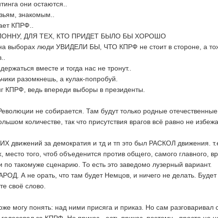
тинга они остаются..
зьям, знакомым..
ает КПРФ..
ОННУ, ДЛЯ ТЕХ, КТО ПРИДЕТ БЫЛО БЫ ХОРОШО
а выборах люди УВИДЕЛИ БЫ, ЧТО КПРФ не стоит в стороне, а то
..
ержаться вместе и тогда нас не тронут..
ьчики разомкнешь, а кулак-попробуй.
г КПРФ, ведь впереди выборы в президенты.
Революции не собирается. Там будут только родные отечественные
ольшом количестве, так что присутствия врагов всё равно не избежа
Х движений за демократия и тд и тп это был РАСКОЛ движения. т.
, место того, чтоб объеденится против общего, самого главного, вр
и по такомуже сценарию. То есть это заведомо лузерный вариант.
АРОД. А не орать, что там будет Немцов, и ничего не делать. Будет
те своё слово.
оже могу понять: над ними присяга и приказ. Но сам разговаривал 