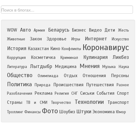
Авто
Беларусь
WOW
Бизнес
Видео
Дети
Армия
Жесть
Интернет
Закон
Здоровье
Животные
Игры
Искусство
Коронавирус
История
Казахстан
Кино
Конфликты
Кулинария
Ликбез
Косметичка
Коррупция
Криминал
Мнения
Лытдыбр
Медицина
Литература
Музыка
Наука
Общество
Отдых
Отношения
Персоны
Олимпиада
Политика
Происшествия
Путешествия
Природа
Разное
Реклама
Сиськи
События
Спорт
Разоблачения
Религия
СНГ
Технологии
Страны
Транспорт
ТВ и СМИ
Творчество
Фото
Штуки
Шоубиз
Экономика
Троллинг
Финансы
Юмор