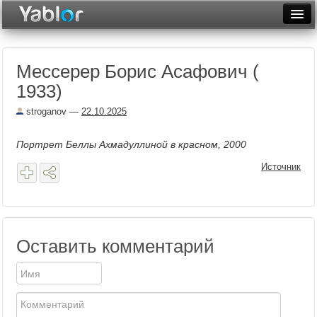
Разместить статью
Войти
Мессерер Борис Асафович (
Неделя
1933)
Месяц
stroganov
—
22.10.2025
Рейтинги
Портрет Беллы Ахмадуллиной в красном, 2000
Архив
Источник
Фототоп
Видеотоп
Оставить комментарий