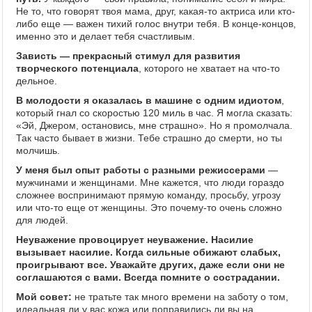
Не то, что говорят твоя мама, друг, какая-то актриса или кто-
либо еще — важен тихий голос внутри тебя. В конце-концов,
именно это и делает тебя счастливым.
Зависть — прекрасный стимул для развития
творческого потенциала
, которого не хватает на что-то
дельное.
В молодости я оказалась в машине с одним идиотом
,
который гнал со скоростью 120 миль в час. Я могла сказать:
«Эй, Джером, остановись, мне страшно». Но я промолчала.
Так часто бывает в жизни. Тебе страшно до смерти, но ты
молчишь.
У меня был опыт работы с разными режиссерами
—
мужчинами и женщинами. Мне кажется, что люди гораздо
сложнее воспринимают прямую команду, просьбу, угрозу
или что-то еще от женщины. Это почему-то очень сложно
для людей.
Неуважение провоцирует неуважение. Насилие
вызывает насилие. Когда сильные обижают слабых,
проигрывают все. Уважайте других, даже если они не
соглашаются с вами. Всегда помните о сострадании.
Мой совет:
не тратьте так много времени на заботу о том,
идеальная ли у вас кожа или поправились ли вы на