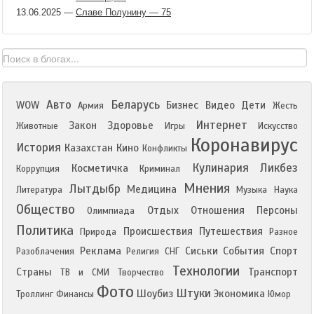
13.06.2025
—
Славе Полунину — 75
Авто
Беларусь
WOW
Бизнес
Видео
Дети
Армия
Жесть
Интернет
Закон
Здоровье
Животные
Игры
Искусство
Коронавирус
История
Казахстан
Кино
Конфликты
Кулинария
Ликбез
Косметичка
Коррупция
Криминал
Мнения
Лытдыбр
Медицина
Литература
Музыка
Наука
Общество
Отдых
Отношения
Персоны
Олимпиада
Политика
Происшествия
Путешествия
Природа
Разное
Реклама
Сиськи
События
Спорт
Разоблачения
Религия
СНГ
Технологии
Страны
Транспорт
ТВ и СМИ
Творчество
Фото
Штуки
Шоубиз
Экономика
Троллинг
Финансы
Юмор