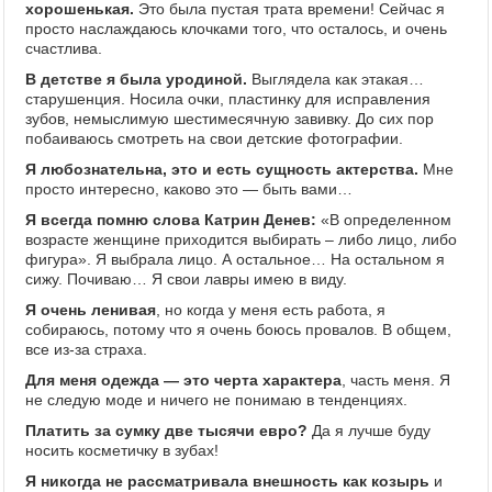
хорошенькая.
Это была пустая трата времени! Сейчас я
просто наслаждаюсь клочками того, что осталось, и очень
счастлива.
В детстве я была уродиной.
Выглядела как этакая…
старушенция. Носила очки, пластинку для исправления
зубов, немыслимую шестимесячную завивку. До сих пор
побаиваюсь смотреть на свои детские фотографии.
Я любознательна, это и есть сущность актерства.
Мне
просто интересно, каково это — быть вами…
Я всегда помню слова Катрин Денев:
«В определенном
возрасте женщине приходится выбирать – либо лицо, либо
фигура». Я выбрала лицо. А остальное… На остальном я
сижу. Почиваю… Я свои лавры имею в виду.
Я очень ленивая
, но когда у меня есть работа, я
собираюсь, потому что я очень боюсь провалов. В общем,
все из-за страха.
Для меня одежда — это черта характера
, часть меня. Я
не следую моде и ничего не понимаю в тенденциях.
Платить за сумку две тысячи евро?
Да я лучше буду
носить косметичку в зубах!
Я никогда не рассматривала внешность как козырь
и