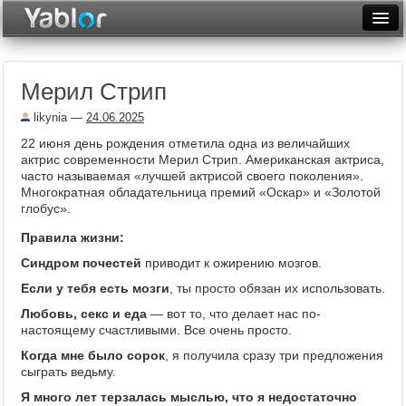
Разместить статью
Войти
Мерил Стрип
Неделя
likynia
—
24.06.2025
Месяц
22 июня день рождения отметила одна из величайших
актрис современности Мерил Стрип. Американская актриса,
Рейтинги
часто называемая «лучшей актрисой своего поколения».
Многократная обладательница премий «Оскар» и «Золотой
Архив
глобус».
Фототоп
Правила жизни:
Синдром почестей
приводит к ожирению мозгов.
Видеотоп
Если у тебя есть мозги
, ты просто обязан их использовать.
Любовь, секс и еда
— вот то, что делает нас по-
настоящему счастливыми. Все очень просто.
Когда мне было сорок
, я получила сразу три предложения
сыграть ведьму.
Я много лет терзалась мыслью, что я недостаточно