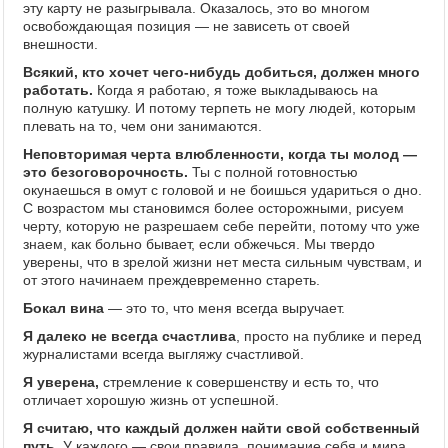
эту карту не разыгрывала. Оказалось, это во многом
освобождающая позиция — не зависеть от своей
внешности.
Всякий, кто хочет чего-нибудь добиться, должен много
работать.
Когда я работаю, я тоже выкладываюсь на
полную катушку. И потому терпеть не могу людей, которым
плевать на то, чем они занимаются.
Неповторимая черта влюбленности, когда ты молод —
это безоговорочность.
Ты с полной готовностью
окунаешься в омут с головой и не боишься удариться о дно.
С возрастом мы становимся более осторожными, рисуем
черту, которую не разрешаем себе перейти, потому что уже
знаем, как больно бывает, если обжечься. Мы твердо
уверены, что в зрелой жизни нет места сильным чувствам, и
от этого начинаем преждевременно стареть.
Бокал вина
— это то, что меня всегда выручает.
Я далеко не всегда счастлива
, просто на публике и перед
журналистами всегда выгляжу счастливой.
Я уверена,
стремление к совершенству и есть то, что
отличает хорошую жизнь от успешной.
Я считаю, что каждый должен найти свой собственный
путь.
У каждого — свои правила, понимание себя и мира.