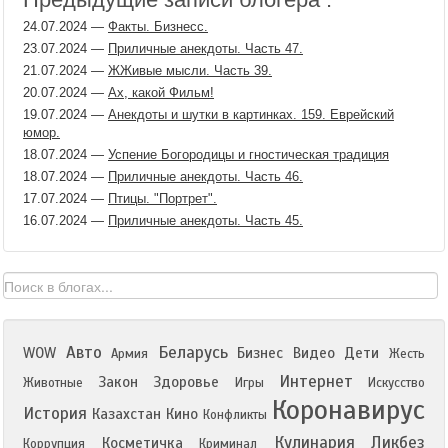
24.07.2024
—
Факты. Бизнесс.
23.07.2024
—
Приличные анекдоты. Часть 47.
21.07.2024
—
ЖЖивые мысли. Часть 39.
20.07.2024
—
Ах, какой Фильм!
19.07.2024
—
Анекдоты и шутки в картинках. 159. Еврейский
юмор.
18.07.2024
—
Успение Богородицы и гностическая традиция
18.07.2024
—
Приличные анекдоты. Часть 46.
17.07.2024
—
Птицы. "Портрет".
16.07.2024
—
Приличные анекдоты. Часть 45.
Авто
Беларусь
WOW
Бизнес
Видео
Дети
Армия
Жесть
Интернет
Закон
Здоровье
Животные
Игры
Искусство
Коронавирус
История
Казахстан
Кино
Конфликты
Кулинария
Ликбез
Косметичка
Коррупция
Криминал