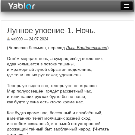
Разместить статью
Войти
Лунное упоение-1. Ночь.
Неделя
val000
—
24.07.2024
Месяц
(Болеслав Лесьмян, перевод
Льва Бондаревского
)
Рейтинги
Огнём мерцает ночь, а сумрак, звёзд поклонник,
едва колышется в потоке тишины,
Архив
и мраморный луной обрызган подоконник,
где тени наших рук лежат, удлиннены.
Фототоп
Теперь уж виден сон, теперь уже не страшно.
Видеотоп
Мир полуосвещён, грядёт рассветный час,
и тени наших рук как будто бы не наши,
как будто у окна есть кто-то кроме нас.
Как будто кроме нас, бессонный и влюблённый,
в мечтаниях течёт молчащих жизней сход,
и с небом связанный, и с тьмой потусторонней
дрожащий тайный быт, заоблачный народ.
(
Читать
дальше
...)