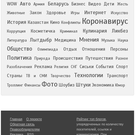
Авто
Беларусь
WOW
Бизнес
Видео
Дети
Армия
Жесть
Интернет
Закон
Здоровье
Животные
Игры
Искусство
Коронавирус
История
Казахстан
Кино
Конфликты
Кулинария
Ликбез
Косметичка
Коррупция
Криминал
Мнения
Лытдыбр
Медицина
Литература
Музыка
Наука
Общество
Отдых
Отношения
Персоны
Олимпиада
Политика
Происшествия
Путешествия
Природа
Разное
Реклама
Сиськи
События
Спорт
Разоблачения
Религия
СНГ
Технологии
Страны
Транспорт
ТВ и СМИ
Творчество
Фото
Штуки
Шоубиз
Экономика
Троллинг
Финансы
Юмор
Главная
О проекте
Рейтинг топ блогов
,
Обратная связь
упорядоченных по количеству
Правообладателям
посетителей, ссылок и
Реклама
RSS
комментариев. При