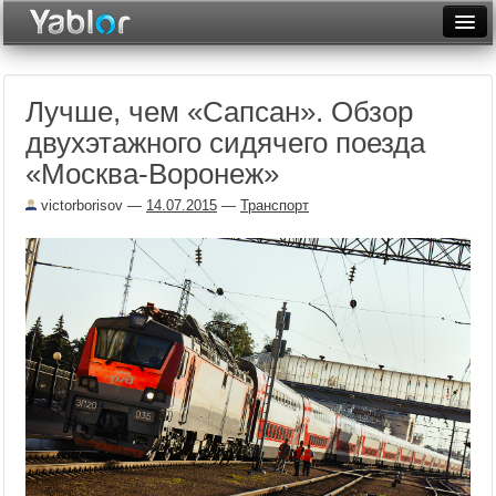
Разместить статью
Войти
Лучше, чем «Сапсан». Обзор
Неделя
двухэтажного сидячего поезда
Месяц
«Москва-Воронеж»
Рейтинги
victorborisov
—
14.07.2015
—
Транспорт
Архив
Фототоп
Видеотоп