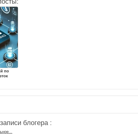
посты:
й по
еток
аписи блогера :
ьное...