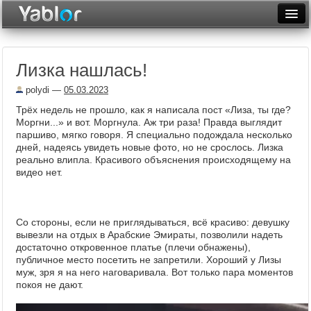
Разместить статью
Войти
Лизка нашлась!
Неделя
polydi
—
05.03.2023
Месяц
Трёх недель не прошло, как я написала пост «Лиза, ты где?
Моргни...» и вот. Моргнула. Аж три раза! Правда выглядит
Рейтинги
паршиво, мягко говоря. Я специально подождала несколько
дней, надеясь увидеть новые фото, но не срослось. Лизка
Архив
реально влипла. Красивого объяснения происходящему на
видео нет.
Фототоп
Видеотоп
Со стороны, если не приглядываться, всё красиво: девушку
вывезли на отдых в Арабские Эмираты, позволили надеть
достаточно откровенное платье (плечи обнажены),
публичное место посетить не запретили. Хороший у Лизы
муж, зря я на него наговаривала. Вот только пара моментов
покоя не дают.