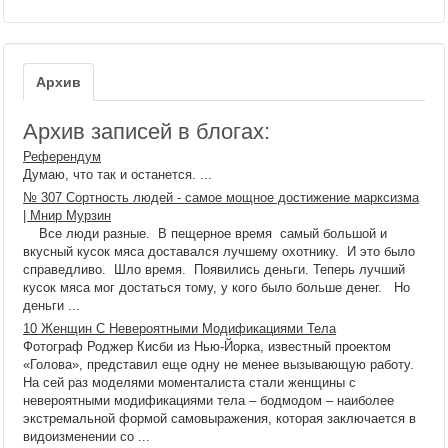
Архив
Архив записей в блогах:
Референдум
Думаю, что так и останется. ...
№ 307 Сортность людей - самое мощное достижение марксизма
| Мнир Мурзин
Все люди разные. В пещерное время самый большой и
вкусный кусок мяса доставался лучшему охотнику. И это было
справедливо. Шло время. Появились деньги. Теперь лучший
кусок мяса мог достаться тому, у кого было больше денег. Но
деньги ...
10 Женщин С Невероятными Модификациями Тела
Фотограф Роджер Кисби из Нью-Йорка, известный проектом
«Голова», представил еще одну не менее вызывающую работу.
На сей раз моделями моменталиста стали женщины с
невероятными модификациями тела – бодмодом – наиболее
экстремальной формой самовыражения, которая заключается в
видоизменении со ...