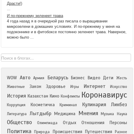
Драсти!)
...
И по-прежнему зеленеет трава
4 года назад я в очередной раз писала о выращивании
микрозелени в домашних условиях. И по-прежнему у меня на
подоконнике и в фитобоксе постоянно зеленеет трава. Наверное,
можно было ...
Авто
Беларусь
WOW
Бизнес
Видео
Дети
Армия
Жесть
Интернет
Закон
Здоровье
Животные
Игры
Искусство
Коронавирус
История
Казахстан
Кино
Конфликты
Кулинария
Ликбез
Косметичка
Коррупция
Криминал
Мнения
Лытдыбр
Медицина
Литература
Музыка
Наука
Общество
Отдых
Отношения
Персоны
Олимпиада
Политика
Происшествия
Путешествия
Природа
Разное