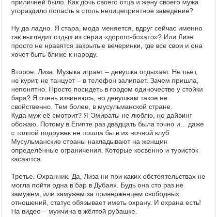
приличней было. Как дочь своего отца и жену своего мужа
угораздило попасть в столь нелицеприятное заведение?
Ну да ладно. Я стара, мода меняется, вдруг сейчас именно
так выглядит отдых из серии «дорого-бохато»? Или Лизе
просто не нравятся закрытые вечеринки, где все свои и она
хочет быть ближе к народу.
Второе. Лиза. Музыка играет – девушка отдыхает. Не пьёт,
не курит, не танцует – в телефон залипает. Зачем пришла,
непонятно. Просто посидеть в гордом одиночестве у стойки
бара? Я очень извиняюсь, но девушкам такое не
свойственно. Тем более, в мусульманской стране.
Куда муж её смотрит? Я Эмираты не люблю, но дайвинг
обожаю. Потому в Египте раз двадцать была точно и... даже
с толпой подружек не пошла бы в их ночной клуб.
Мусульманские страны накладывают на женщин
определённые ограничения. Которые косвенно и туристок
касаются.
Третье. Охранник. Да, Лиза ни при каких обстоятельствах не
могла пойти одна в бар в Дубаях. Будь она сто раз не
замужем, или замужем за приверженцем свободных
отношений, статус обязывает иметь охрану. И охрана есть!
На видео – мужчина в жёлтой рубашке.