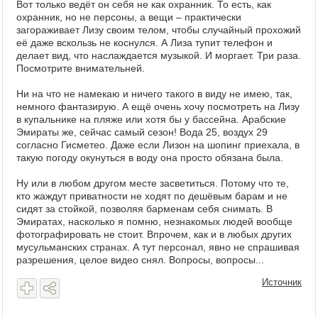
Вот только ведёт он себя не как охранник. То есть, как
охранник, но не персоны, а вещи – практически
загораживает Лизу своим телом, чтобы случайный прохожий
её даже вскользь не коснулся. А Лиза тупит телефон и
делает вид, что наслаждается музыкой. И моргает. Три раза.
Посмотрите внимательней.
Ни на что не намекаю и ничего такого в виду не имею, так,
немного фантазирую. А ещё очень хочу посмотреть на Лизу
в купальнике на пляже или хотя бы у бассейна. Арабские
Эмираты же, сейчас самый сезон! Вода 25, воздух 29
согласно Гисметео. Даже если Лизон на шопинг приехала, в
такую погоду окунуться в воду она просто обязана была.
Ну или в любом другом месте засветиться. Потому что те,
кто жаждут приватности не ходят по дешёвым барам и не
сидят за стойкой, позволяя барменам себя снимать. В
Эмиратах, насколько я помню, незнакомых людей вообще
фотографировать не стоит. Впрочем, как и в любых других
мусульманских странах. А тут персонал, явно не спрашивая
разрешения, целое видео снял. Вопросы, вопросы...
Источник