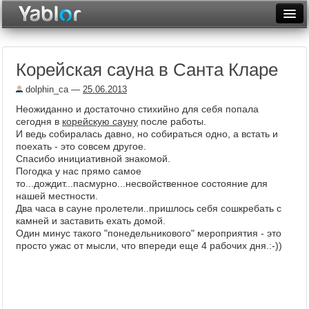
Разместить статью
Войти
Корейская сауна в Санта Кларе
Неделя
dolphin_ca
—
25.06.2013
Месяц
Неожиданно и достаточно стихийно для себя попала
сегодня в
корейскую сауну
после работы.
Рейтинги
И ведь собиралась давно, но собираться одно, а встать и
поехать - это совсем другое.
Архив
Спасибо инициативной знакомой.
Погодка у нас прямо самое
Фототоп
то...дождит...пасмурно...несвойственное состояние для
нашей местности.
Видеотоп
Два часа в сауне пролетели..пришлось себя сошкребать с
камней и заставить ехать домой.
Один минус такого "понедельникового" мероприятия - это
просто ужас от мысли, что впереди еще 4 рабочих дня.:-))