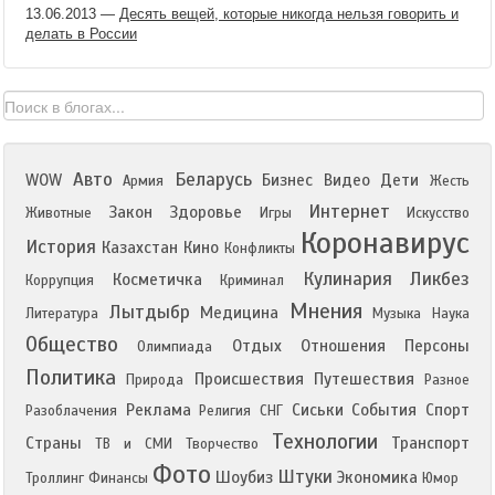
13.06.2013
—
Десять вещей, которые никогда нельзя говорить и
делать в России
Авто
Беларусь
WOW
Бизнес
Видео
Дети
Армия
Жесть
Интернет
Закон
Здоровье
Животные
Игры
Искусство
Коронавирус
История
Казахстан
Кино
Конфликты
Кулинария
Ликбез
Косметичка
Коррупция
Криминал
Мнения
Лытдыбр
Медицина
Литература
Музыка
Наука
Общество
Отдых
Отношения
Персоны
Олимпиада
Политика
Происшествия
Путешествия
Природа
Разное
Реклама
Сиськи
События
Спорт
Разоблачения
Религия
СНГ
Технологии
Страны
Транспорт
ТВ и СМИ
Творчество
Фото
Штуки
Шоубиз
Экономика
Троллинг
Финансы
Юмор