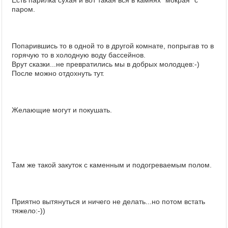
Есть парилка сухая и вот такая вся в камнях "мокрая" с
паром.
Попарившись то в одной то в другой комнате, попрыгав то в
горячую то в холодную воду бассейнов.
Врут сказки...не превратились мы в добрых молодцев:-)
После можно отдохнуть тут.
Желающие могут и покушать.
Там же такой закуток с каменным и подогреваемым полом.
Приятно вытянуться и ничего не делать...но потом встать
тяжело:-))