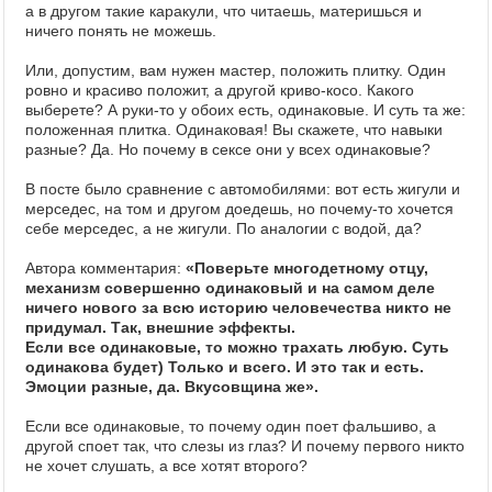
а в другом такие каракули, что читаешь, материшься и
ничего понять не можешь.
Или, допустим, вам нужен мастер, положить плитку. Один
ровно и красиво положит, а другой криво-косо. Какого
выберете? А руки-то у обоих есть, одинаковые. И суть та же:
положенная плитка. Одинаковая! Вы скажете, что навыки
разные? Да. Но почему в сексе они у всех одинаковые?
В посте было сравнение с автомобилями: вот есть жигули и
мерседес, на том и другом доедешь, но почему-то хочется
себе мерседес, а не жигули. По аналогии с водой, да?
Автора комментария:
«Поверьте многодетному отцу,
механизм совершенно одинаковый и на самом деле
ничего нового за всю историю человечества никто не
придумал. Так, внешние эффекты.
Если все одинаковые, то можно трахать любую. Суть
одинакова будет) Только и всего. И это так и есть.
Эмоции разные, да. Вкусовщина же».
Если все одинаковые, то почему один поет фальшиво, а
другой споет так, что слезы из глаз? И почему первого никто
не хочет слушать, а все хотят второго?