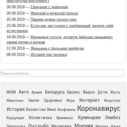
проститутка или клиент?
30.09.2019
—
Свидание с новичком
26.09.2019
—
Женский и мужской подход
25.09.2019
—
Парням нужен только секс
23.09.2019
—
Если вас застукали с любовницей, ведите себя
естественно
18.09.2019
—
Медвежья услуга, которую бабушки оказывают
своим детям и внукам
12.09.2019
—
Женщина с большим пробегом
09.09.2019
—
История про печенье
Авто
Беларусь
WOW
Бизнес
Видео
Дети
Армия
Жесть
Интернет
Закон
Здоровье
Животные
Игры
Искусство
Коронавирус
История
Казахстан
Кино
Конфликты
Кулинария
Ликбез
Косметичка
Коррупция
Криминал
Мнения
Лытдыбр
Медицина
Литература
Музыка
Наука