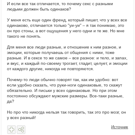
И если все так отличается, то почему секс с разными
людьми должен быть одинаков?
У меня есть еще один френд, который пишет, что у всех все
одинаково, отличается только "уи-уи" – я так понимаю, это
он про стоны, а вот ощущения у него одни и те же. Но мне
такого не понять.
Для меня все люди разные, и отношение к ним разное, и
эмоции, которые получаешь от общения с ними, тоже
разные. И в сексе то же самое – все разное: и тело, и запах,
и вкус, и каждый по-своему трогает, гладит, целует, и эмоции
от каждого другие, никогда не повторяются.
Почему-то люди обычно говорят так, как им удобно: вот
если удобно сказать, что руки-ноги одинаковые, то скажут
обязательно. И письки у всех одинаковые. Но при этом
постоянно обсуждают мужские размеры. Все-таки разные,
да?
Но про что никогда нельзя так говорить, так это про мозг, он
у всех разный!
Источник