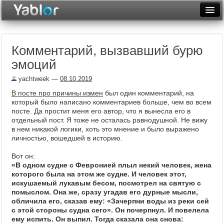
Разместить статью
Войти
Комментарий, вызвавший бурю
Неделя
эмоций
Месяц
yachtweek
—
08.10.2019
Рейтинги
В посте про причины измен
был один комментарий, на
который было написано комментариев больше, чем во всем
Архив
посте. Да простит меня его автор, что я вынесла его в
отдельный пост. Я тоже не осталась равнодушной. Не вижу
в нем никакой логики, хоть это мнение и было выражено
Фототоп
личностью, вошедшей в историю.
Видеотоп
Вот он:
«В одном судне с Февронией плыл некий человек, жена
которого была на этом же судне. И человек этот,
искушаемый лукавым бесом, посмотрел на святую с
помыслом. Она же, сразу угадав его дурные мысли,
обличила его, сказав ему: «Зачерпни воды из реки сей
с этой стороны судна сего». Он почерпнул. И повелела
ему испить. Он выпил. Тогда сказала она снова: