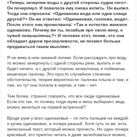
«Теперь зачерпни воды с другой стороны судна сего».
Он почерпнул. И повелела ему снова испить. Он выпил.
Тогда она спросила: «Одинакова вода или одна слаще
другой?» Он же ответил: «Одинаковая, госпожа, вода».
После этого она промолвила: «Так и естество женское
одинаково. Почему же ты, позабыв про свою жену, о
чужой помышляешь?» И человек этот, поняв, что она
обладает даром прозорливости, не посмел больше
предаваться таким мыслям».
Я не вижу в нем никакой логики. Если рассуждать про воду,
то можно зачерпнуть с одной стороны реки, выпить и не
будет ничего, а с другой стороны зачерпнешь и поймаешь
кишечную палочку. Это просто случайное стечение
обстоятельств, теория вероятности: палочка плыла и там, и
там, но тут она попала в черпак, а там – нет.
Тем более, странно говорить, что все люди одинаковые.
Если это так, то почему тогда мужа и жену выбирают, ведь
можно жениться на первой встречной?
Вроде руки у всех одинаковые – по пять пальцев на каждой,
и ручка одинаковая, а почерк разный. Хотя суть та же: есть
записанный текст, который можно прочесть. Но один почерк
красивый, его приятно читать и даже залюбоваться можно,