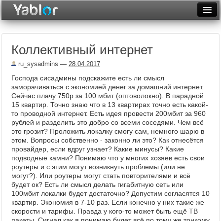
Разместить статью
Войти
Коллективный интернет
Неделя
ru_sysadmins
—
28.04.2017
Месяц
Господа сисадмины подскажите есть ли смысл
заморачиваться с экономией денег за домашний интернет.
Рейтинги
Сейчас плачу 750р за 100 мбит (оптоволокно). В парадной
15 квартир. Точно знаю что в 13 квартирах точно есть какой-
Архив
то проводной интернет. Есть идея провести 200мбит за 960
рублей и разделить это добро со всеми соседями. Чем всё
Фототоп
это грозит? Проложить локалку смогу сам, немного шарю в
этом. Вопросы собственно - законно ли это? Как отнесётся
Видеотоп
провайдер, если вдруг узнает? Какие минусы? Какие
подводные камни? Понимаю что у многих хозяев есть свои
роутеры и с этим могут возникнуть проблемы (или не
могут?). Или роутеры могут стать повторителями и всё
будет ок? Есть ли смысл делать гигабитную сеть или
100мбит локалки будет достаточно? Допустим согласятся 10
квартир. Экономия в 7-10 раз. Если конечно у них такие же
скорости и тарифы. Правда у кого-то может быть ещё ТВ
пакеты. Сигнал как я понимаю будет всё по тому же тонкому