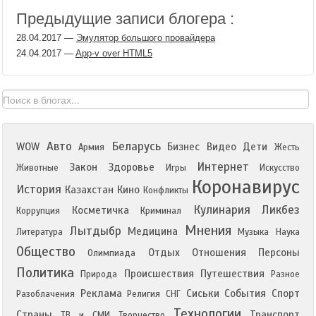
Предыдущие записи блогера :
28.04.2017
—
Эмулятор большого провайдера
24.04.2017
—
App-v over HTML5
Авто
Беларусь
WOW
Бизнес
Видео
Дети
Армия
Жесть
Интернет
Закон
Здоровье
Животные
Игры
Искусство
Коронавирус
История
Казахстан
Кино
Конфликты
Кулинария
Ликбез
Косметичка
Коррупция
Криминал
Мнения
Лытдыбр
Медицина
Литература
Музыка
Наука
Общество
Отдых
Отношения
Персоны
Олимпиада
Политика
Происшествия
Путешествия
Природа
Разное
Реклама
Сиськи
События
Спорт
Разоблачения
Религия
СНГ
Технологии
Страны
Транспорт
ТВ и СМИ
Творчество