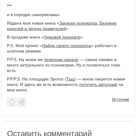
***
и в порядке саморекламы:
Издана моя новая книга «
Записки психиатра. Безумие
королей и других правителей
»
В продаже книга «
Чумовой психиатр
»
P.S. Мой проект «
Найди своего психиатра
» работает в
штатном режиме.
P.P.S. На моём же
телеграм-ханале
— самое свежее и
много актуального из психиатрии. Ну и посмеяться тоже
есть.
P.P.P.S. На площадке Sponsr (
Тыц
) — мною пишется новая
книга. И здесь же есть возможность
получить автограф
на
мои книги.
Источник
Оставить комментарий