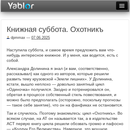
Разместить статью
Войти
Книжная суббота. Охотникъ
Неделя
dpmmax
—
07.06.2025
Месяц
Наступила суббота, и самое время предложить вам что-
Рейтинги
нибудь интересное книжное. И у меня, как водится, есть с
собой.
Архив
Александра Долинина я знал (и вам, соответственно,
рассказывал) как одного из авторов, которые решили
Фототоп
развить тему крузовской «Земли лишних». У Долинина,
кстати, вышло неплохо — довольно занятный цикл
Видеотоп
«Одиночка» получился. Заодно и потренировался он,
обретая в процессе собственный стиль повествования, и
можно было предполагать (осторожно, поскольку прогнозы
— такое себе занятие), что он на фанфиках не остановится.
Так и случилось. Поэтому знакомьтесь: цикл «Охотникъ». Во
всяком случае, на АТ он называется так, а в издательстве
АСТ первую книгу цикла решили обозвать громко и пафосно
— «Колдун Его Величества». Наверное, это мощное