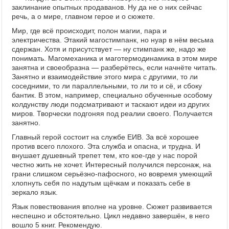
заклинание опытных продаванов. Ну да не о них сейчас
речь, а о мире, главном герое и о сюжете.
Мир, где всё происходит, полон магии, пара и
электричества. Этакий магостимпанк, но нуар в нём весьма
сдержан. Хотя и присутствует — ну стимпанк же, надо же
понимать. Магомеханика и маготермодинамика в этом мире
занятна и своеобразна — разберётесь, если начнёте читать.
Занятно и взаимодействие этого мира с другими, то ли
соседними, то ли параллельными, то ли то и сё, и сбоку
бантик. В этом, например, специально обученные особому
колдунству люди подсматривают и таскают идеи из других
миров. Творчески подгоняя под реалии своего. Получается
занятно.
Главный герой состоит на службе ЕИВ. За всё хорошее
против всего плохого. Эта служба и опасна, и трудна. И
внушает душевный трепет тем, кто кое-где у нас порой
честно жить не хочет. Интересный получился персонаж, на
грани слишком серьёзно-пафосного, но вовремя умеющий
хлопнуть себя по надутым щёчкам и показать себе в
зеркало язык.
Язык повествования вполне на уровне. Сюжет развивается
неспешно и обстоятельно. Цикл недавно завершён, в него
вошло 5 книг. Рекомендую.