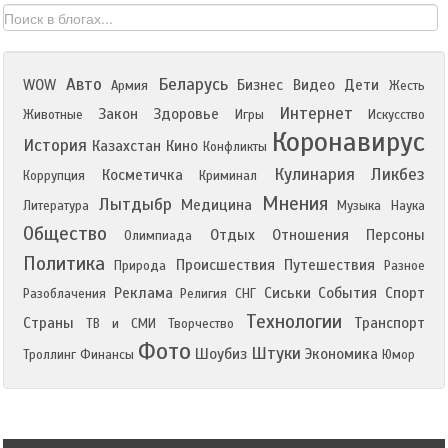
Авто
Беларусь
WOW
Бизнес
Видео
Дети
Армия
Жесть
Интернет
Закон
Здоровье
Животные
Игры
Искусство
Коронавирус
История
Казахстан
Кино
Конфликты
Кулинария
Ликбез
Косметичка
Коррупция
Криминал
Мнения
Лытдыбр
Медицина
Литература
Музыка
Наука
Общество
Отдых
Отношения
Персоны
Олимпиада
Политика
Происшествия
Путешествия
Природа
Разное
Реклама
Сиськи
События
Спорт
Разоблачения
Религия
СНГ
Технологии
Страны
Транспорт
ТВ и СМИ
Творчество
Фото
Штуки
Шоубиз
Экономика
Троллинг
Финансы
Юмор