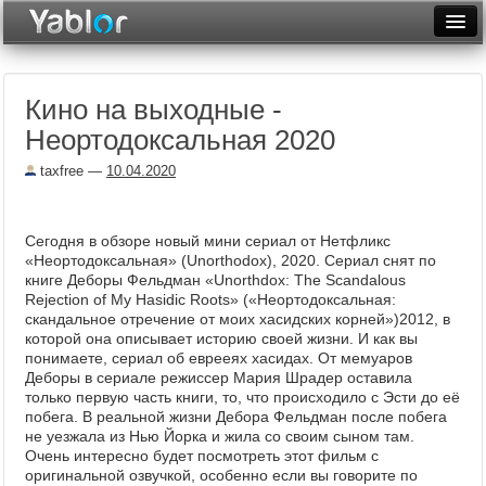
Разместить статью
Войти
Кино на выходные -
Неделя
Неортодоксальная 2020
Месяц
taxfree
—
10.04.2020
Рейтинги
Архив
Сегодня в обзоре новый мини сериал от Нетфликс
«Неортодоксальная» (Unorthodox), 2020. Сериал снят по
книге Деборы Фельдман «Unorthdox: The Scandalous
Фототоп
Rejection of My Hasidic Roots» («Неортодоксальная:
скандальное отречение от моих хасидских корней»)2012, в
Видеотоп
которой она описывает историю своей жизни. И как вы
понимаете, сериал об еврееях хасидах. От мемуаров
Деборы в сериале режиссер Мария Шрадер оставила
только первую часть книги, то, что происходило с Эсти до её
побега. В реальной жизни Дебора Фельдман после побега
не уезжала из Нью Йорка и жила со своим сыном там.
Очень интересно будет посмотреть этот фильм с
оригинальной озвучкой, особенно если вы говорите по