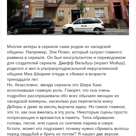
Многие актеры в сериале сами родом их хасидской
общины. Например, Эли Розен, который сыграл главного
раввина в сериале. Он был консультантом и переводчиком
для создателей сериала. Джефф Вильбуш (играет Мойшу),
родился и жил в ультраортодоксальной иерусалимской
общине Меа Шеарим откуда и сбежал в возрасте
тринадцати лет.
Но, безусловно, звезда сериала это Шира Хаас
исполнившая главную роль. Говорят, что она очень
подробно расспрашивала обо всех обычаях женщин из
хасидской коммуны, несколько раз перечитала книгу
Деборы и даже за месяц выучила идиш. Но самое главное,
это то, как она вжилась в эту роль. Некоторые сцены просто
потрясающие и врезаются в память. Типа обривания
головы, песни, или сцена со снятием парика в озере.
Кстати, может кто подскажет, почему нужно сбривать волосы
перед свадьбой и брить их потом? Я нашел две версии.