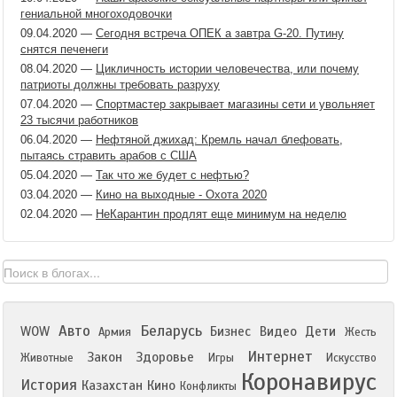
гениальной многоходовочки
09.04.2020
—
Сегодня встреча ОПЕК а завтра G-20. Путину
снятся печенеги
08.04.2020
—
Цикличность истории человечества, или почему
патриоты должны требовать разруху
07.04.2020
—
Спортмастер закрывает магазины сети и увольняет
23 тысячи работников
06.04.2020
—
Нефтяной джихад: Кремль начал блефовать,
пытаясь стравить арабов с США
05.04.2020
—
Так что же будет с нефтью?
03.04.2020
—
Кино на выходные - Охота 2020
02.04.2020
—
НеКарантин продлят еще минимум на неделю
Авто
Беларусь
WOW
Бизнес
Видео
Дети
Армия
Жесть
Интернет
Закон
Здоровье
Животные
Игры
Искусство
Коронавирус
История
Казахстан
Кино
Конфликты