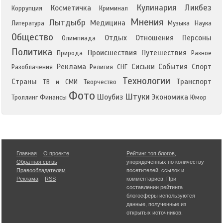
Кулинария
Ликбез
Косметичка
Коррупция
Криминал
Мнения
Лытдыбр
Медицина
Литература
Музыка
Наука
Общество
Отдых
Отношения
Персоны
Олимпиада
Политика
Происшествия
Путешествия
Природа
Разное
Реклама
Сиськи
События
Спорт
Разоблачения
Религия
СНГ
Технологии
Страны
Транспорт
ТВ и СМИ
Творчество
Фото
Штуки
Шоубиз
Экономика
Троллинг
Финансы
Юмор
Главная
О проекте
Рейтинг топ блогов
,
Обратная связь
упорядоченных по количеству
Правообладателям
посетителей, ссылок и
Реклама
RSS
комментариев. При
составлении рейтинга
блогосферы используются
данные, полученные из
открытых источников.