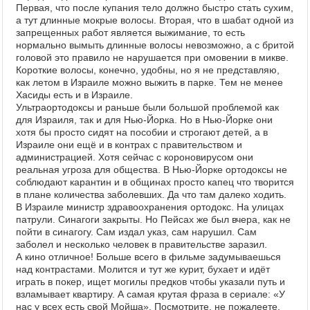
Первая, что после купания тело должно быстро стать сухим,
а тут длинные мокрые волосы. Вторая, что в шабат одной из
запрещенных работ является выжимание, то есть
нормально вымыть длинные волосы невозможно, а с бритой
головой это правило не нарушается при омовении в микве.
Короткие волосы, конечно, удобны, но я не представляю,
как летом в Израиле можно выжить в парке. Тем не менее
Хасиды есть и в Израиле.
Ультраортодоксы и раньше были большой проблемой как
для Израиля, так и для Нью-Йорка. Но в Нью-Йорке они
хотя бы просто сидят на пособии и строгают детей, а в
Израиле они ещё и в контрах с правительством и
администрацией. Хотя сейчас с короновирусом они
реальная угроза для общества. В Нью-Йорке ортодоксы не
соблюдают карантин и в общинах просто капец что творится
в плане количества заболевших. Да что там далеко ходить.
В Израиле министр здравоохранения ортодокс. На улицах
патрули. Синагоги закрыты. Но Пейсах же был вчера, как не
пойти в синагогу. Сам издал указ, сам нарушил. Сам
заболел и несколько человек в правительстве заразил.
А кино отличное! Больше всего в фильме задумываешься
над контрастами. Молится и тут же курит, бухает и идёт
играть в покер, ищет могилы предков чтобы указали путь и
взламывает квартиру. А самая крутая фраза в сериале: «У
нас у всех есть свой Мойша». Посмотрите, не пожалеете.