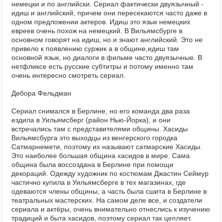
немецки и по английски. Сериал фактически двуязычный -
идиш и английский, причем они пересекаются часто даже в
одном предложении актеров. Идиш это язык немецких
евреев очень похож на немецкий. В Вильямсбурге в
основном говорят на идиш, но и знают английский. Это не
привело к появлению суржик а в общине,идиш там
основной язык, но диалоги в фильме часто двуязычные. В
нетфликсе есть русские субтитры и потому именно там
очень интересно смотреть сериал.
Дебора Фельдман
Сериал снимался в Берлине, но его команда два раза
ездила в Уильямсберг (район Нью-Йорка), и они
встречались там с представителями общины. Хасиды
Вильямсбурга это выходцы из венгерского городка
Сатмарнемети, поэтому их называют сатмарские Хасиды.
Это наиболее большая община хасидов в мире. Сама
община была воссоздана в Берлине при помощи
декораций. Одежду художник по костюмам Джастин Сеймур
частично купила в Уильямсберге в тех магазинах, где
одеваются члены общины, а часть была сшита в Берлине в
театральных мастерских. На самом деле все, и создатели
сериала и актёры, очень внимательно отнеслись к изучению
традиций и быта хасидов, поэтому сериал так цепляет.