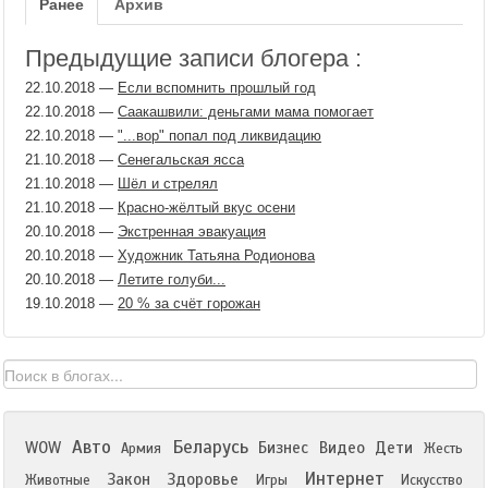
Ранее
Архив
Предыдущие записи блогера :
22.10.2018
—
Если вспомнить прошлый год
22.10.2018
—
Саакашвили: деньгами мама помогает
22.10.2018
—
"...вор" попал под ликвидацию
21.10.2018
—
Сенегальская ясса
21.10.2018
—
Шёл и стрелял
21.10.2018
—
Красно-жёлтый вкус осени
20.10.2018
—
Экстренная эвакуация
20.10.2018
—
Художник Татьяна Родионова
20.10.2018
—
Летите голуби...
19.10.2018
—
20 % за счёт горожан
Авто
Беларусь
WOW
Бизнес
Видео
Дети
Армия
Жесть
Интернет
Закон
Здоровье
Животные
Игры
Искусство