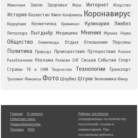
Интернет
Закон
Здоровье
Животные
Игры
Искусство
Коронавирус
История
Казахстан
Кино
Конфликты
Кулинария
Ликбез
Косметичка
Коррупция
Криминал
Мнения
Лытдыбр
Медицина
Литература
Музыка
Наука
Общество
Отдых
Отношения
Персоны
Олимпиада
Политика
Происшествия
Путешествия
Природа
Разное
Реклама
Сиськи
События
Спорт
Разоблачения
Религия
СНГ
Технологии
Страны
Транспорт
ТВ и СМИ
Творчество
Фото
Штуки
Шоубиз
Экономика
Троллинг
Финансы
Юмор
Главная
О проекте
Рейтинг топ блогов
,
Обратная связь
упорядоченных по количеству
Правообладателям
посетителей, ссылок и
Реклама
RSS
комментариев. При
составлении рейтинга