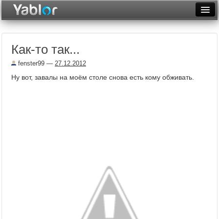
Разместить статью
Войти
Как-то так...
Неделя
fenster99
—
27.12.2012
Месяц
Ну вот, завалы на моём столе снова есть кому обживать.
Рейтинги
Архив
Фототоп
Видеотоп