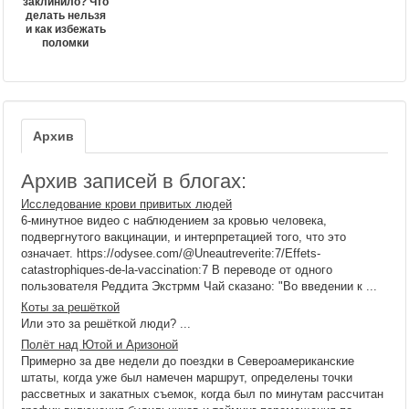
заклинило? Что
делать нельзя
и как избежать
поломки
Архив
Архив записей в блогах:
Исследование крови привитых людей
6-минутное видео с наблюдением за кровью человека,
подвергнутого вакцинации, и интерпретацией того, что это
означает. https://odysee.com/@Uneautreverite:7/Effets-
catastrophiques-de-la-vaccination:7 В переводе от одного
пользователя Реддита Экстрмм Чай сказано: "Во введении к ...
Коты за решёткой
Или это за решёткой люди? ...
Полёт над Ютой и Аризоной
Примерно за две недели до поездки в Североамериканские
штаты, когда уже был намечен маршрут, определены точки
рассветных и закатных съемок, когда был по минутам рассчитан