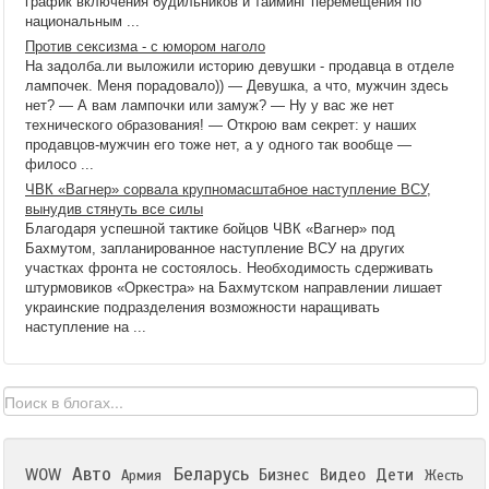
график включения будильников и тайминг перемещения по
национальным ...
Против сексизма - с юмором наголо
На задолба.ли выложили историю девушки - продавца в отделе
лампочек. Меня порадовало)) — Девушка, а что, мужчин здесь
нет? — А вам лампочки или замуж? — Ну у вас же нет
технического образования! — Открою вам секрет: у наших
продавцов-мужчин его тоже нет, а у одного так вообще —
филосо ...
ЧВК «Вагнер» сорвала крупномасштабное наступление ВСУ,
вынудив стянуть все силы
Благодаря успешной тактике бойцов ЧВК «Вагнер» под
Бахмутом, запланированное наступление ВСУ на других
участках фронта не состоялось. Необходимость сдерживать
штурмовиков «Оркестра» на Бахмутском направлении лишает
украинские подразделения возможности наращивать
наступление на ...
Авто
Беларусь
WOW
Бизнес
Видео
Дети
Армия
Жесть