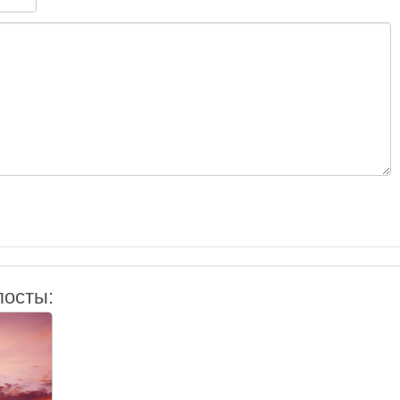
посты: