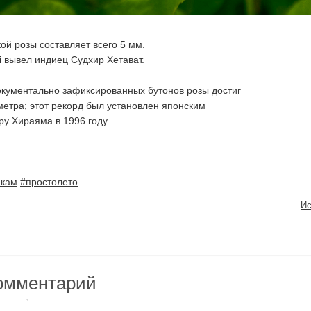
ой розы составляет всего 5 мм.
i вывел индиец Судхир Хетават.
кументально зафиксированных бутонов розы достиг
метра; этот рекорд был установлен японским
у Хираяма в 1996 году.
икам
#простолето
Ис
омментарий