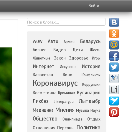
Войти
Авто
Беларусь
WOW
Армия
Бизнес
Видео
Дети
Жесть
Закон
Здоровье
Животные
Игры
Интернет
История
Искусство
Казахстан
Кино
Конфликты
Коронавирус
Коррупция
Кулинария
Косметичка
Криминал
Ликбез
Лытдыбр
Литература
Мнения
Медицина
Музыка
Наука
Общество
Отдых
Олимпиада
Политика
Отношения
Персоны