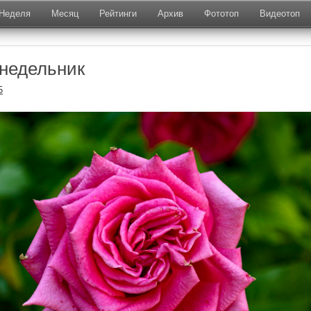
Неделя
Месяц
Рейтинги
Архив
Фототоп
Видеотоп
недельник
5