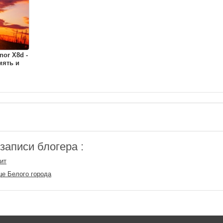
or X8d -
мять и
аписи блогера :
ит
це Белого города