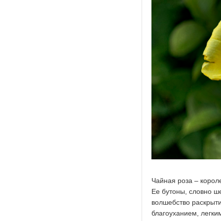
Чайная роза – корол
Ее бутоны, словно ш
волшебство раскрыти
благоуханием, легки