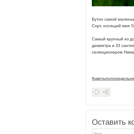
Бутон самой маленьк
Сорт, носящий имя S
Самый крупный из до
диаметра в 33 санти
селекционером Никир
#цветыпопонедельн
Оставить к