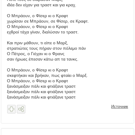
ιδέα δεν είχαν για τραστ και για κραχ.
Ο Μπράουν, ο Φίσερ κι ο Κραφτ
χωρίσαν σε Μπράουν, σε Φίσερ, σε Κραφτ.
Ο Μπράουν, ο Φίσερ κι ο Κραφτ
εχθροί τάχα γίναν, διαλύσαν το τραστ.
Και πριν μάθουν, τι είπε ο Μαρξ,
στρατιώτες τους πήραν στον πόλεμο πάν
Ο Πέτρος, ο Γιόχαν κι ο Φρανς
σαν ήρωες έπεσαν κάτω απ τα τανκς.
Ο Μπράουν, ο Φίσερ κι ο Κραφτ
σκεφτήκαν και βρήκαν, πως φταίει ο Μαρξ.
Ο Μπράουν, ο Φίσερ κι ο Κραφτ
ξανάσμειξαν πάλι και φτιάξανε τραστ
ξανάσμειξαν πάλι και φτιάξανε τραστ
ξανάσμειξαν πάλι και φτιάξανε τραστ
Источник