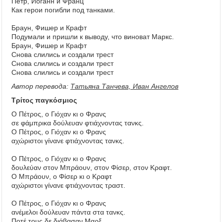
Петр, Иоганн и Франц
Как герои погибли под танками.
Браун, Фишер и Крафт
Подумали и пришли к выводу, что виноват Маркс.
Браун, Фишер и Крафт
Снова слились и создали трест
Снова слились и создали трест
Снова слились и создали трест
Автор перевода:
Татьяна Танчева, Иван Ангелов
Τρίτος παγκόσμιος
Ο Πέτρος, ο Γιόχαν κι ο Φρανς
σε φάμπρικα δούλευαν φτιάχνοντας τανκς.
Ο Πέτρος, ο Γιόχαν κι ο Φρανς
αχώριστοι γίνανε φτιάχνοντας τανκς.
Ο Πέτρος, ο Γιόχαν κι ο Φρανς
δουλεύαν στον Μπράουν, στον Φίσερ, στον Κραφτ.
Ο Μπράουν, ο Φίσερ κι ο Κραφτ
αχώριστοι γίνανε φτιάχνοντας τραστ.
Ο Πέτρος, ο Γιόχαν κι ο Φρανς
ανέμελοι δούλευαν πάντα στα τανκς.
Ποτέ τους δε διάβασαν Μαρξ,