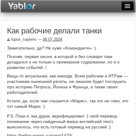
Разместить статью
Войти
Как рабочие делали танки
Неделя
lupus_sapiens
—
06.07.2024
Месяц
Зажигательно, да? Не хуже «Команданте» :).
Рейтинги
Похоже, первая песня, в которой я без словаря таки
догадался о не только о примерном содержании, но и о
Архив
развитии событий :/.
Вещь-то актуальная, как никогда. Всем рабочим и ИТРам —
Фототоп
участникам нынешней регаты, не лишним будет послушать
про историю Петроса, Йонаха и Франца, а также своих
Видеотоп
работодателей.
Кстати, да, если там слышится «Маркс», так это не глюк, это
тот самый Маркс :).
P.S. Пока я, как дурак, верифицировал :) свой перевод-
понимание через найденный вчера английский текст,
выяснилось, что есть готовый перевод на русский :) :
https://hellas-songs.ru/song/1470/