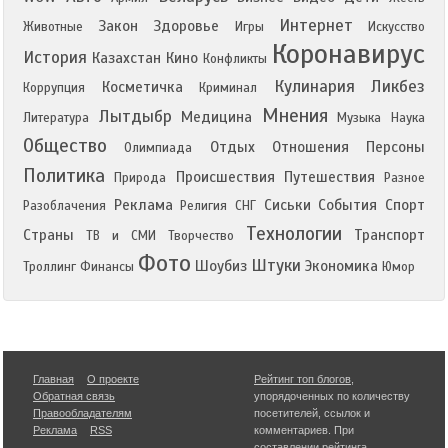
Интернет
Закон
Здоровье
Животные
Игры
Искусство
Коронавирус
История
Казахстан
Кино
Конфликты
Кулинария
Ликбез
Косметичка
Коррупция
Криминал
Мнения
Лытдыбр
Медицина
Литература
Музыка
Наука
Общество
Отдых
Отношения
Персоны
Олимпиада
Политика
Происшествия
Путешествия
Природа
Разное
Реклама
Сиськи
События
Спорт
Разоблачения
Религия
СНГ
Технологии
Страны
Транспорт
ТВ и СМИ
Творчество
Фото
Штуки
Шоубиз
Экономика
Троллинг
Финансы
Юмор
Главная
О проекте
Рейтинг топ блогов
,
Обратная связь
упорядоченных по количеству
Правообладателям
посетителей, ссылок и
Реклама
RSS
комментариев. При
составлении рейтинга